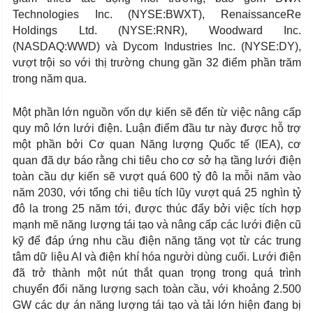
Technologies Inc. (NYSE:BWXT), RenaissanceRe
Holdings Ltd. (NYSE:RNR), Woodward Inc.
(NASDAQ:WWD) và Dycom Industries Inc. (NYSE:DY),
vượt trội so với thị trường chung gần 32 điểm phần trăm
trong năm qua.
Một phần lớn nguồn vốn dự kiến sẽ đến từ việc nâng cấp
quy mô lớn lưới điện. Luận điểm đầu tư này được hỗ trợ
một phần bởi Cơ quan Năng lượng Quốc tế (IEA), cơ
quan đã dự báo rằng chi tiêu cho cơ sở hạ tầng lưới điện
toàn cầu dự kiến sẽ vượt quá 600 tỷ đô la mỗi năm vào
năm 2030, với tổng chi tiêu tích lũy vượt quá 25 nghìn tỷ
đô la trong 25 năm tới, được thúc đẩy bởi việc tích hợp
mạnh mẽ năng lượng tái tạo và nâng cấp các lưới điện cũ
kỹ để đáp ứng nhu cầu điện năng tăng vọt từ các trung
tâm dữ liệu AI và điện khí hóa người dùng cuối. Lưới điện
đã trở thành một nút thắt quan trọng trong quá trình
chuyển đổi năng lượng sạch toàn cầu, với khoảng 2.500
GW các dự án năng lượng tái tạo và tải lớn hiện đang bị