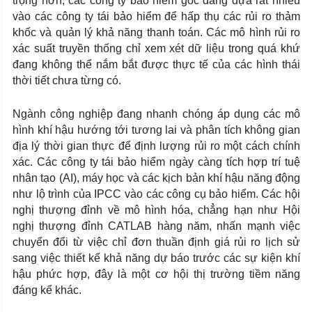
trọng hơn, các công ty bảo hiểm gốc đang dựa rất nhiều
vào các công ty tái bảo hiểm để hấp thụ các rủi ro thảm
khốc và quản lý khả năng thanh toán. Các mô hình rủi ro
xác suất truyền thống chỉ xem xét dữ liệu trong quá khứ
đang không thể nắm bắt được thực tế của các hình thái
thời tiết chưa từng có.
Ngành công nghiệp đang nhanh chóng áp dụng các mô
hình khí hậu hướng tới tương lai và phân tích không gian
địa lý thời gian thực để định lượng rủi ro một cách chính
xác. Các công ty tái bảo hiểm ngày càng tích hợp trí tuệ
nhân tạo (AI), máy học và các kịch bản khí hậu năng động
như lộ trình của IPCC vào các công cụ bảo hiểm. Các hội
nghị thượng đỉnh về mô hình hóa, chẳng hạn như Hội
nghị thượng đỉnh CATLAB hàng năm, nhấn mạnh việc
chuyển đổi từ việc chỉ đơn thuần định giá rủi ro lịch sử
sang việc thiết kế khả năng dự báo trước các sự kiện khí
hậu phức hợp, đây là một cơ hội thị trường tiềm năng
đáng kể khác.