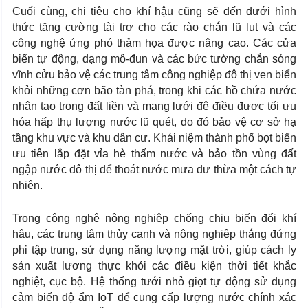
Cuối cùng, chi tiêu cho khí hậu cũng sẽ đến dưới hình
thức tăng cường tài trợ cho các rào chắn lũ lụt và các
công nghệ ứng phó thảm họa được nâng cao. Các cửa
biển tự động, dạng mô-đun và các bức tường chắn sóng
vĩnh cửu bảo vệ các trung tâm công nghiệp đô thị ven biển
khỏi những cơn bão tàn phá, trong khi các hồ chứa nước
nhân tạo trong đất liền và mạng lưới đê điều được tối ưu
hóa hấp thụ lượng nước lũ quét, do đó bảo vệ cơ sở hạ
tầng khu vực và khu dân cư. Khái niệm thành phố bọt biển
ưu tiên lắp đặt vỉa hè thấm nước và bảo tồn vùng đất
ngập nước đô thị để thoát nước mưa dư thừa một cách tự
nhiên.
Trong công nghệ nông nghiệp chống chịu biến đổi khí
hậu, các trung tâm thủy canh và nông nghiệp thẳng đứng
phi tập trung, sử dụng năng lượng mặt trời, giúp cách ly
sản xuất lương thực khỏi các điều kiện thời tiết khắc
nghiệt, cục bộ. Hệ thống tưới nhỏ giọt tự động sử dụng
cảm biến độ ẩm IoT để cung cấp lượng nước chính xác