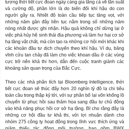
tượng thời tiết cực đoan ngày càng gia tăng cả về tần suất
và cường độ, phần lớn là do biến đổi khí hậu do con
người gây ra. Nhiệt độ toàn cầu tiếp tục tăng vọt, với
những năm gần đây liên tục nằm trong số những năm
nóng nhất được ghi nhận. Hậu quả không chỉ dừng lại ở
việc phá hủy hệ sinh thái địa phương và làm hư hại cơ sở
hạ tầng vật chất, mà còn tạo ra những cơ hội mới khác khi
các khoản đầu tư dịch chuyển theo khí hậu. Ví dụ, băng
vĩnh cửu tan chảy đã làm cho việc khoan dầu ở các vùng
cực trở nên khả thi hơn, dẫn đến cuộc tranh giành các
khoáng sản quan trọng của Bắc Cực.
Theo các nhà phân tích tại Bloomberg Intelligence, thời
tiết cực đoan sẽ thúc đẩy hơn 20 nghìn tỷ đô la chi tiêu
toàn cầu trong thập kỷ tới, với sự phân bổ lại vốn khổng lồ
chuyển từ phục hồi sau thảm họa sang đầu tư chủ động
vào khả năng phục hồi cơ sở hạ tầng. BI cho rằng đây là
những cơ hội đầu tư khả thi, với lợi nhuận dành cho
nhóm 275 công ty hoạt động trong lĩnh vực thích ứng và
giảm thiểu tác động môi trường, bao gồm BWX