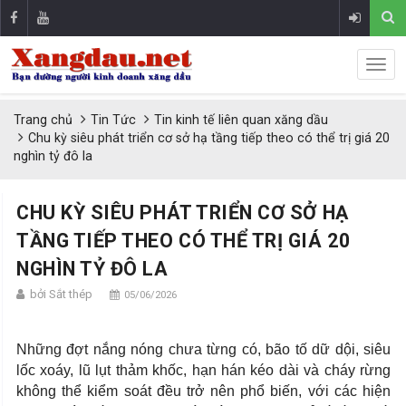
Trang chủ
Tin Tức
Tin kinh tế liên quan xăng dầu
Chu kỳ siêu phát triển cơ sở hạ tầng tiếp theo có thể trị giá 20
nghìn tỷ đô la
CHU KỲ SIÊU PHÁT TRIỂN CƠ SỞ HẠ
TẦNG TIẾP THEO CÓ THỂ TRỊ GIÁ 20
NGHÌN TỶ ĐÔ LA
bởi Sắt thép
05/06/2026
Những đợt nắng nóng chưa từng có, bão tố dữ dội, siêu
lốc xoáy, lũ lụt thảm khốc, hạn hán kéo dài và cháy rừng
không thể kiểm soát đều trở nên phổ biến, với các hiện