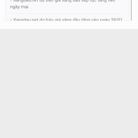
ngày mai
Xangdau.net dự báo giá xăng dầu tăng vào ngày 29/01
Xangdau.net dự báo giá xăng giảm, dầu tăng vào ngày
22/01
Dự thảo Nghị định mới về kinh doanh xăng dầu: Định
hình lại mô hình hệ thống phân phối theo chuỗi hợp
đồng
Một số điểm đáng chú ý của DỰ THẢO Nghị định mới
(năm 2026) về KDXD
Xangdau.net dự báo giá xăng dầu quay đầu tăng vào
ngày 15/01
Kỳ điều hành giá xăng dầu ngày 8/1: Giảm kỳ thứ 5 liên
tiếp, giá xăng thấp hơn 19.000 đồng/lít