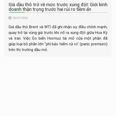
TEC DẦU
Giá dầu thô trở về mức trước xung đột: Giới kinh
doanh thận trọng trước hai rủi ro tiềm ẩn
03/07/2026
Giá dầu thô Brent và WTI đã ghi nhận sự điều chỉnh mạnh,
quay trở lại vùng giá trước khi nổ ra xung đột giữa Hoa Kỳ
và Iran. Việc Eo biển Hormuz tái mở cửa một phần đã
giúp loại bỏ phần lớn "phí bảo hiểm rủi ro" (panic premium)
trên thị trường dầu mỏ..