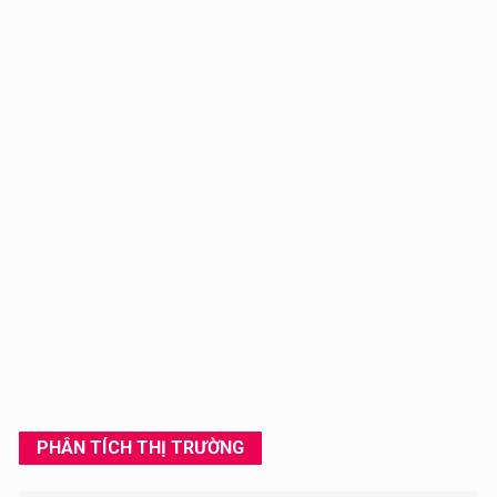
27/03/2021
Chuyên cung cấp bồn chứa xăng, dầu dung tích chứa từ
5m3 đến 30m3
PHÂN TÍCH THỊ TRƯỜNG
14/03/2021