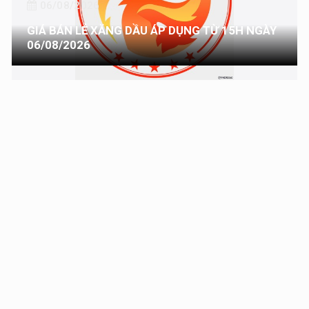
06/08/2026
GIÁ BÁN LẺ XĂNG DẦU ÁP DỤNG TỪ 15H NGÀY
06/08/2026