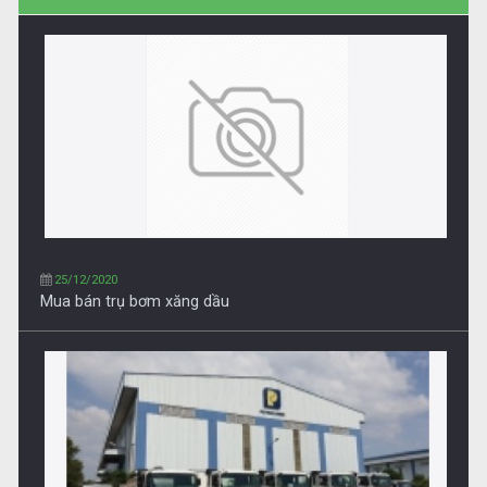
14/03/2021
TEC DẦU
19/10/2020
Xe bồn chở xăng dầu PMS Petrolimex, Chất lượng tốt
nhất trên thị trường