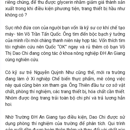
riêng chúng, để thu được glycerin nhằm giảm giá thành sản
xuất trong khi điều kiện phương tiện, trang thiết bị hầu như
không có ?
Sực nhớ đứa con của người bạn vốn là kỹ sư cơ khí chế tạo
máy- tên Võ Trần Tấn Quốc. Ông tìm đến bộc bạch ý tưởng
của mình rồi mời chàng thanh niên này hợp tác. Vốn thích tìm
tòi nghiên cứu nên Quốc “OK” ngay và rủ thêm cô bạn Võ
Thị Dao Chi đang công tác ở khoa nông nghiệp ĐH An Giang
cùng nghiên cứu.
Cô kỹ sư trẻ Nguyễn Quỳnh Như cũng thế, mới ra trường
đang làm ở Xí nghiệp Chế biến thực phẩm, mê công việc
này quá cũng bèn xin tham gia. Ông Thiên đầu tư cơ sở vật
chất, phòng thí nghiệm, các trang thiết bị, hóa chất cần thiết.
Nhóm được ông trang trải toàn bộ chi phí và trả lương hẳn
hoi.
Nhờ Trường ĐH An Giang tạo điều kiện, Dao Chi được sử
dụng phòng thí nghiệm của trường để phân tích. Qui trình
sản xuất dần được hoàn thiện thêm và thay đổi vài chất xúc