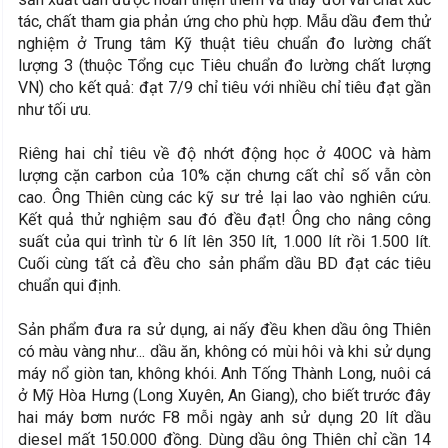
tác, chất tham gia phản ứng cho phù hợp. Mẫu dầu đem thử
nghiệm ở Trung tâm Kỹ thuật tiêu chuẩn đo lường chất
lượng 3 (thuộc Tổng cục Tiêu chuẩn đo lường chất lượng
VN) cho kết quả: đạt 7/9 chỉ tiêu với nhiều chỉ tiêu đạt gần
như tối ưu.
Riêng hai chỉ tiêu về độ nhớt động học ở 40OC và hàm
lượng cặn carbon của 10% cặn chưng cất chỉ số vẫn còn
cao. Ông Thiên cùng các kỹ sư trẻ lại lao vào nghiên cứu.
Kết quả thử nghiệm sau đó đều đạt! Ông cho nâng công
suất của qui trình từ 6 lít lên 350 lít, 1.000 lít rồi 1.500 lít.
Cuối cùng tất cả đều cho sản phẩm dầu BD đạt các tiêu
chuẩn qui định.
Sản phẩm đưa ra sử dụng, ai nấy đều khen dầu ông Thiên
có màu vàng như... dầu ăn, không có mùi hôi và khi sử dụng
máy nổ giòn tan, không khói. Anh Tống Thành Long, nuôi cá
ở Mỹ Hòa Hưng (Long Xuyên, An Giang), cho biết trước đây
hai máy bơm nước F8 mỗi ngày anh sử dụng 20 lít dầu
diesel mất 150.000 đồng. Dùng dầu ông Thiên chỉ cần 14