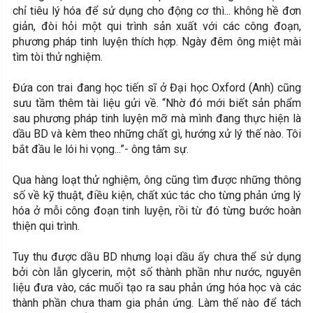
chỉ tiêu lý hóa để sử dụng cho động cơ thì... không hề đơn
giản, đòi hỏi một qui trình sản xuất với các công đoạn,
phương pháp tinh luyện thích hợp. Ngày đêm ông miệt mài
tìm tòi thử nghiệm.
Đứa con trai đang học tiến sĩ ở Đại học
Oxford
(Anh) cũng
sưu tầm thêm tài liệu gửi về. “Nhờ đó mới biết sản phẩm
sau phương pháp tinh luyện mỡ mà mình đang thực hiện là
dầu BD và kèm theo những chất gì, hướng xử lý thế nào. Tôi
bắt đầu le lói hi vọng...”- ông tâm sự.
Qua hàng loạt thử nghiệm, ông cũng tìm được những thông
số về kỹ thuật, điều kiện, chất xúc tác cho từng phản ứng lý
hóa ở mỗi công đoạn tinh luyện, rồi từ đó từng bước hoàn
thiện qui trình.
Tuy thu được dầu BD nhưng loại dầu ấy chưa thể sử dụng
bởi còn lẫn glycerin, một số thành phần như nước, nguyên
liệu đưa vào, các muối tạo ra sau phản ứng hóa học và các
thành phần chưa tham gia phản ứng. Làm thế nào để tách