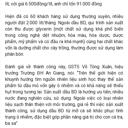
lít, với giá 6.500đồng/lít, anh chỉ tốn 91.000 đồng.
Hiện đã có 60 khách hàng sử dụng thường xuyên, nhiều
người đặt 2.000 lít/tháng. Ngoài dầu BD, qui trình sản xuất
còn thu được glycerin (một chất sử dụng khá phổ biến
trong công nghệ dệt nhuộm, hóa màu, hóa dược, dược
phẩm, mỹ phẩm và có đầu ra khá mạnh) cùng hai chất khác
vốn là dưỡng chất cho cây trồng, thường được sử dụng làm
phân bón.
Đánh giá về thành công này, GSTS Võ Tòng Xuân, hiệu
trưởng Trường ĐH An Giang, nói: “Trên thế giới hiện có
khuynh hướng tìm nguồn nhiên liệu sinh học thay thế sản
phẩm từ dầu mỏ vốn gây ô nhiễm và có khả năng sẽ thiếu
hụt trong tương lai. Sản xuất dầu BD là hướng ưu tiên, nhiều
nước đang nghiên cứu, sử dụng. Ngoài việc có loại nhiên
liệu sạch thân thiện với môi trường, giá rẻ thì việc sản xuất
thành công, sử dụng dầu BD từ mỡ cá sẽ khắc phục tình
trạng ô nhiễm, đặc biệt góp phần nâng giá trị cho con cá tra,
ba sa”.