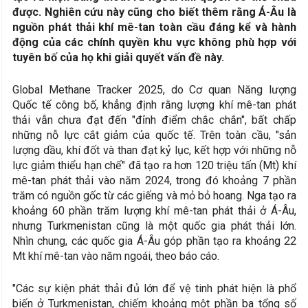
được. Nghiên cứu này cũng cho biết thêm rằng Á-Âu là
nguồn phát thải khí mê-tan toàn cầu đáng kể và hành
động của các chính quyền khu vực không phù hợp với
tuyên bố của họ khi giải quyết vấn đề này.
Global Methane Tracker 2025, do Cơ quan Năng lượng
Quốc tế công bố, khẳng định rằng lượng khí mê-tan phát
thải vẫn chưa đạt đến "đỉnh điểm chắc chắn", bất chấp
những nỗ lực cắt giảm của quốc tế. Trên toàn cầu, "sản
lượng dầu, khí đốt và than đạt kỷ lục, kết hợp với những nỗ
lực giảm thiểu hạn chế" đã tạo ra hơn 120 triệu tấn (Mt) khí
mê-tan phát thải vào năm 2024, trong đó khoảng 7 phần
trăm có nguồn gốc từ các giếng và mỏ bỏ hoang. Nga tạo ra
khoảng 60 phần trăm lượng khí mê-tan phát thải ở Á-Âu,
nhưng Turkmenistan cũng là một quốc gia phát thải lớn.
Nhìn chung, các quốc gia Á-Âu góp phần tạo ra khoảng 22
Mt khí mê-tan vào năm ngoái, theo báo cáo.
"Các sự kiện phát thải đủ lớn để vệ tinh phát hiện là phổ
biến ở Turkmenistan, chiếm khoảng một phần ba tổng số