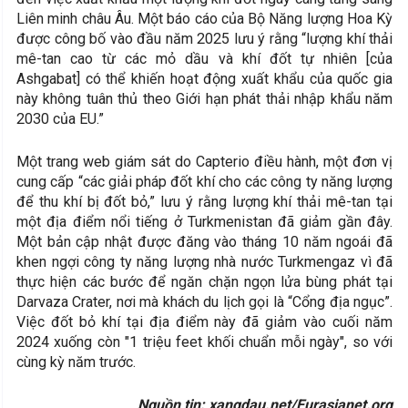
Liên minh châu Âu. Một báo cáo của Bộ Năng lượng Hoa Kỳ
được công bố vào đầu năm 2025 lưu ý rằng “lượng khí thải
mê-tan cao từ các mỏ dầu và khí đốt tự nhiên [của
Ashgabat] có thể khiến hoạt động xuất khẩu của quốc gia
này không tuân thủ theo Giới hạn phát thải nhập khẩu năm
2030 của EU.”
Một trang web giám sát do Capterio điều hành, một đơn vị
cung cấp “các giải pháp đốt khí cho các công ty năng lượng
để thu khí bị đốt bỏ,” lưu ý rằng lượng khí thải mê-tan tại
một địa điểm nổi tiếng ở Turkmenistan đã giảm gần đây.
Một bản cập nhật được đăng vào tháng 10 năm ngoái đã
khen ngợi công ty năng lượng nhà nước Turkmengaz vì đã
thực hiện các bước để ngăn chặn ngọn lửa bùng phát tại
Darvaza Crater, nơi mà khách du lịch gọi là “Cổng địa ngục”.
Việc đốt bỏ khí tại địa điểm này đã giảm vào cuối năm
2024 xuống còn "1 triệu feet khối chuẩn mỗi ngày", so với
cùng kỳ năm trước.
Nguồn tin: xangdau.net/Eurasianet.org