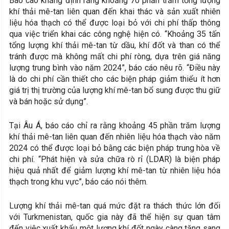
Báo cáo khẳng định rằng khoảng 70 phần trăm tổng lượng
khí thải mê-tan liên quan đến khai thác và sản xuất nhiên
liệu hóa thạch có thể được loại bỏ với chi phí thấp thông
qua việc triển khai các công nghệ hiện có. “Khoảng 35 tấn
tổng lượng khí thải mê-tan từ dầu, khí đốt và than có thể
tránh được mà không mất chi phí ròng, dựa trên giá năng
lượng trung bình vào năm 2024”, báo cáo nêu rõ. “Điều này
là do chi phí cần thiết cho các biện pháp giảm thiểu ít hơn
giá trị thị trường của lượng khí mê-tan bổ sung được thu giữ
và bán hoặc sử dụng”.
Tại Âu Á, báo cáo chỉ ra rằng khoảng 45 phần trăm lượng
khí thải mê-tan liên quan đến nhiên liệu hóa thạch vào năm
2024 có thể được loại bỏ bằng các biện pháp trung hòa về
chi phí. “Phát hiện và sửa chữa rò rỉ (LDAR) là biện pháp
hiệu quả nhất để giảm lượng khí mê-tan từ nhiên liệu hóa
thạch trong khu vực”, báo cáo nói thêm.
Lượng khí thải mê-tan quá mức đặt ra thách thức lớn đối
với Turkmenistan, quốc gia này đã thể hiện sự quan tâm
đến việc xuất khẩu một lượng khí đốt ngày càng tăng sang