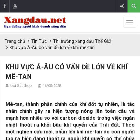
Trang chủ
Tin Tức
Thị trường xăng dầu Thế Giới
Khu vực Á-Âu có vấn đề lớn về khí mê-tan
KHU VỰC Á-ÂU CÓ VẤN ĐỀ LỚN VỀ KHÍ
MÊ-TAN
bởi Sắt thép
16/05/2025
Mê-tan, thành phần chính của khí đốt tự nhiên, là tác
nhân chính gây ra hiện tượng nóng lên toàn cầu và
mạnh hơn nhiều so với carbon dioxide trong việc ngăn
nhiệt thoát ra khỏi bầu khí quyển của Trái đất. Theo
một nghiên cứu mới, phần lớn khí mê-tan do con người
tạo ra hiện đang thoát ra ngoài khí quyển có thể chứa