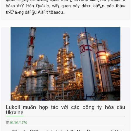
há»p á»Ÿ Hàn Quá»‘c, cÆ¡ quan này dá»± kiáº¿n các thá»‹
trÆ°á»ng dáº§u Ä‘áº¡t t&aacu..
Lukoil muốn hợp tác với các công ty hóa dầu
Ukraine
01/01/1970