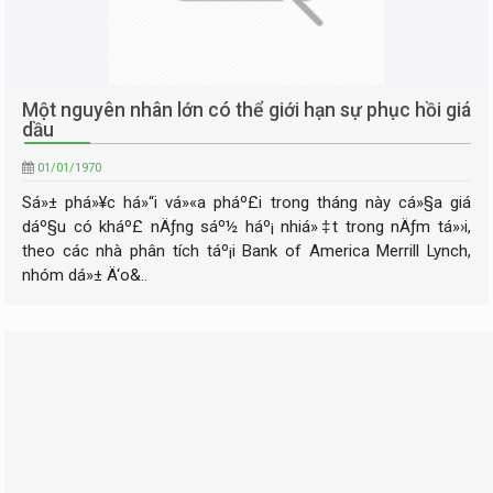
Một nguyên nhân lớn có thể giới hạn sự phục hồi giá
dầu
01/01/1970
Sá»± phá»¥c há»“i vá»«a pháº£i trong tháng này cá»§a giá
dáº§u có kháº£ nÄƒng sáº½ háº¡ nhiá»‡t trong nÄƒm tá»›i,
theo các nhà phân tích táº¡i Bank of America Merrill Lynch,
nhóm dá»± Ä‘o&..