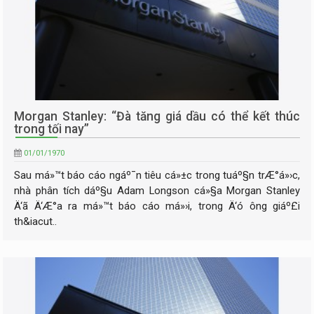
Morgan Stanley: “Đà tăng giá dầu có thể kết thúc
trong tối nay”
01/01/1970
Sau má»™t báo cáo ngáº¯n tiêu cá»±c trong tuáº§n trÆ°á»›c,
nhà phân tích dáº§u Adam Longson cá»§a Morgan Stanley
Ä‘ã Ä‘Æ°a ra má»™t báo cáo má»›i, trong Ä‘ó ông giáº£i
th&iacut..