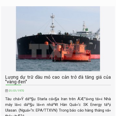
Lượng dự trữ dầu mỏ cao cản trở đà tăng giá của
"vàng đen"
01/01/1970
Tàu chá»Ÿ dáº§u Starla cá»§a Iran trên Ä‘Æ°á»ng tá»›i Nhà
máy lá»c dáº§u lá»›n nháº¥t Hàn Quá»‘c SK Energy táº¡i
Ulasan. (Nguá»“n: EPA/TTXVN) Trong báo cáo hàng tháng vá»