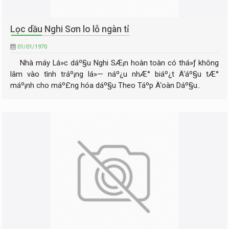
Lọc dầu Nghi Sơn lo lỗ ngàn tỉ
01/01/1970
Nhà máy Lá»c dáº§u Nghi SÆ¡n hoàn toàn có thá»ƒ không
lâm vào tình tráº¡ng lá»— náº¿u nhÆ° biáº¿t Ä‘áº§u tÆ°
máº¡nh cho máº£ng hóa dáº§u Theo Táº­p Ä‘oàn Dáº§u..