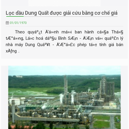
Lọc dầu Dung Quất được giải cứu bằng cơ chế giá
01/01/1970
Theo quyáº¿t Ä‘á»‹nh má»›i ban hành cá»§a Thá»§
tÆ°á»›ng, Lá»c hoá dáº§u Bình SÆ¡n - Ä‘Æ¡n vá»‹ quáº£n lý
nhà máy Dung Quáº¥t - Ä‘Æ°á»£c phép tá»± tính giá bán
xÄƒng ..