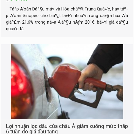
Táº­p Ä‘oàn Dáº§u má» và Hóa cháº¥t Trung Quá»‘c, hay táº­
p Ä‘oàn Sinopec cho biáº¿t lá»£i nhuáº­n ròng cá»§a há» Ä‘ã
giáº£m 21,6% trong ná»­a Ä‘áº§u nÄƒm 2016, bá»Ÿi giá dáº§u
quá»‘c tá..
Lợi nhuận lọc dầu của châu Á giảm xuống mức thấp
6 tuần do giá dầu tăng