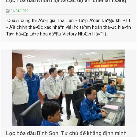
Lọc hóa dầu Nhơn Hội và các dự án ‘chết lâm sàng’
01/01/1970
Cuá»‘i cùng thì Ä‘áº¡i gia Thái Lan - Táº­p Ä‘oàn Dáº§u khí PTT
- Ä‘ã chính thá»©c xác nháº­n viá»‡c táº¡m hoãn thá»±c hiá»‡n
Tá»• há»£p Lá»c hóa dáº§u Victory NhÆ¡n Há»™i (..
Lọc hóa dầu Bình Sơn: Tự chủ để khẳng định mình