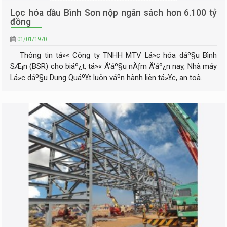
Lọc hóa dầu Bình Sơn nộp ngân sách hơn 6.100 tỷ
đồng
01/01/1970
Thông tin tá»« Công ty TNHH MTV Lá»c hóa dáº§u Bình
SÆ¡n (BSR) cho biáº¿t, tá»« Ä‘áº§u nÄƒm Ä‘áº¿n nay, Nhà máy
Lá»c dáº§u Dung Quáº¥t luôn váº­n hành liên tá»¥c, an toà..