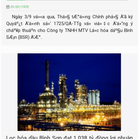
01/01/1970
Ngày 3/9 vá»«a qua, Thá»§ tÆ°á»›ng Chính phá»§ Ä‘ã ký
Quyáº¿t Ä‘á»‹nh sá»‘ 1725/QÄ-TTg vá» viá»‡c Ä‘á»“ng ý
cháº¥p thuáº­n cho Công ty TNHH MTV Lá»c hóa dáº§u Bình
SÆ¡n (BSR) Ä‘Æ°..
Lọc hóa dầu Bình Sơn đạt 1.038 tỷ đồng lợi nhuận