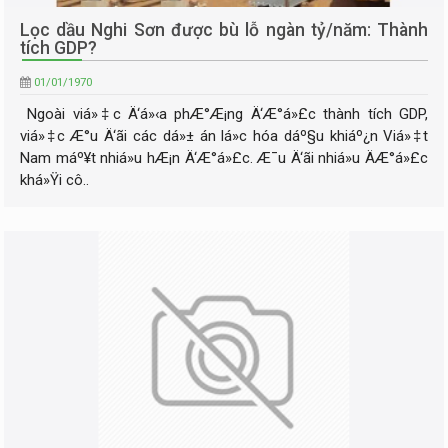
Lọc dầu Nghi Sơn được bù lỗ ngàn tỷ/năm: Thành
tích GDP?
01/01/1970
Ngoài viá»‡c Ä‘á»‹a phÆ°Æ¡ng Ä‘Æ°á»£c thành tích GDP,
viá»‡c Æ°u Ä‘ãi các dá»± án lá»c hóa dáº§u khiáº¿n Viá»‡t
Nam máº¥t nhiá»u hÆ¡n Ä‘Æ°á»£c. Æ¯u Ä‘ãi nhiá»u ÄÆ°á»£c
khá»Ÿi cô..