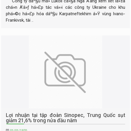
Công ty dáº§u má» Lukoil cá»§a Nga Ä‘ang xem xét lá»±a
chá»n Ä‘á»ƒ há»£p tác vá»›i các công ty Ukraine cho khu
phá»©c há»£p hóa dáº§u Karpatneftekhim á»Ÿ vùng Ivano-
Frankivsk, tài ..
Lợi nhuận tại tập đoàn Sinopec, Trung Quốc sụt
giảm 21,6% trong nửa đầu năm
01/01/1970