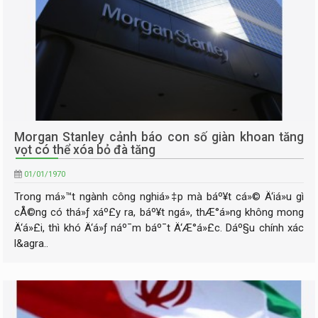
Morgan Stanley cảnh báo con số giàn khoan tăng
vọt có thể xóa bỏ đà tăng
01/01/1970
Trong má»™t ngành công nghiá»‡p mà báº¥t cá»© Ä‘iá»u gì
cÅ©ng có thá»ƒ xáº£y ra, báº¥t ngá», thÆ°á»ng không mong
Ä‘á»£i, thì khó Ä‘á»ƒ náº¯m báº¯t Ä‘Æ°á»£c. Dáº§u chính xác
l&agra..