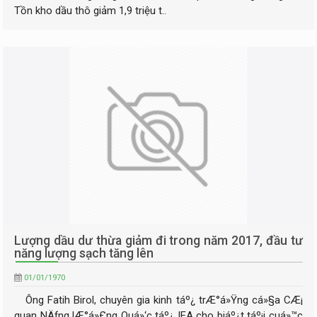
Tồn kho dầu thô giảm 1,9 triệu t..
Lượng dầu dư thừa giảm đi trong năm 2017, đầu tư
năng lượng sạch tăng lên
01/01/1970
Ông Fatih Birol, chuyên gia kinh táº¿ trÆ°á»Ÿng cá»§a CÆ¡
quan NÄƒng lÆ°á»£ng Quá»‘c táº¿ IEA cho biáº¿t táº¡i cuá»™c