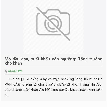
Mỏ dầu cạn, xuất khẩu cận ngưỡng: Tăng trưởng
khó khăn
01/01/1970
Giá dáº§u xuá»‘ng Ä‘áy khiáº¿n nhá»¯ng “ông lá»›n” nhÆ°
PVN cÅ©ng pháº£i cháº­t váº­t vÆ°á»£t khó. Trong khi Ä‘ó,
các chá»‰ sá»‘ khác Ä‘o lÆ°á»ng sá»©c khá»e ná»n kinh táº¿
n..