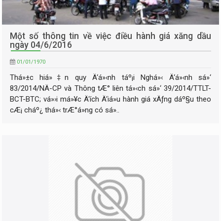
Một số thông tin về việc điều hành giá xăng dầu
ngày 04/6/2016
01/01/1970
Thá»±c hiá»‡n quy Ä‘á»‹nh táº¡i Nghá»‹ Ä‘á»‹nh sá»‘
83/2014/NÄ-CP và Thông tÆ° liên tá»‹ch sá»‘ 39/2014/TTLT-
BCT-BTC; vá»›i má»¥c Ä‘ích Ä‘iá»u hành giá xÄƒng dáº§u theo
cÆ¡ cháº¿ thá»‹ trÆ°á»ng có sá»..