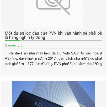
Một dự án lọc dầu của PVN khi vận hành sẽ phải bù
lỗ hàng nghìn tỷ đồng
01/01/1970
Khi dá»± án nhà máy lá»c dáº§u Nghi SÆ¡n Ä‘i vào hoáº¡t
Ä‘á»™ng, dá»± kiáº¿n nÄƒm 2017 ngân sách nhà nÆ°á»›c phát
sinh giáº£m 1.377 tá»· Ä‘á»“ng; PVN pháº£i bù lá»— khoáº£ng
..