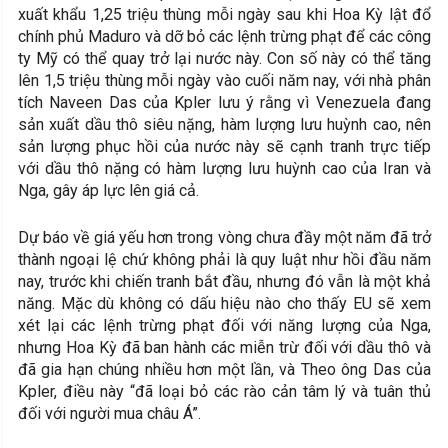
xuất khẩu 1,25 triệu thùng mỗi ngày sau khi Hoa Kỳ lật đổ
chính phủ Maduro và dỡ bỏ các lệnh trừng phạt để các công
ty Mỹ có thể quay trở lại nước này. Con số này có thể tăng
lên 1,5 triệu thùng mỗi ngày vào cuối năm nay, với nhà phân
tích Naveen Das của Kpler lưu ý rằng vì Venezuela đang
sản xuất dầu thô siêu nặng, hàm lượng lưu huỳnh cao, nên
sản lượng phục hồi của nước này sẽ cạnh tranh trực tiếp
với dầu thô nặng có hàm lượng lưu huỳnh cao của Iran và
Nga, gây áp lực lên giá cả.
Dự báo về giá yếu hơn trong vòng chưa đầy một năm đã trở
thành ngoại lệ chứ không phải là quy luật như hồi đầu năm
nay, trước khi chiến tranh bắt đầu, nhưng đó vẫn là một khả
năng. Mặc dù không có dấu hiệu nào cho thấy EU sẽ xem
xét lại các lệnh trừng phạt đối với năng lượng của Nga,
nhưng Hoa Kỳ đã ban hành các miễn trừ đối với dầu thô và
đã gia hạn chúng nhiều hơn một lần, và Theo ông Das của
Kpler, điều này “đã loại bỏ các rào cản tâm lý và tuân thủ
đối với người mua châu Á”.