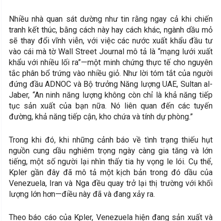
Nhiều nhà quan sát dường như tin rằng ngay cả khi chiến
tranh kết thúc, bằng cách này hay cách khác, ngành dầu mỏ
sẽ thay đổi vĩnh viễn, với việc các nước xuất khẩu đầu tư
vào cái mà tờ Wall Street Journal mô tả là “mạng lưới xuất
khẩu với nhiều lối ra”—một minh chứng thực tế cho nguyên
tắc phân bổ trứng vào nhiều giỏ. Như lời tóm tắt của người
đứng đầu ADNOC và Bộ trưởng Năng lượng UAE, Sultan al-
Jaber, “An ninh năng lượng không còn chỉ là khả năng tiếp
tục sản xuất của bạn nữa. Nó liên quan đến các tuyến
đường, khả năng tiếp cận, kho chứa và tính dự phòng.”
Trong khi đó, khi những cảnh báo về tình trạng thiếu hụt
nguồn cung dầu nghiêm trọng ngày càng gia tăng và lớn
tiếng, một số người lại nhìn thấy tia hy vọng le lói. Cụ thể,
Kpler gần đây đã mô tả một kịch bản trong đó dầu của
Venezuela, Iran và Nga đều quay trở lại thị trường với khối
lượng lớn hơn—điều này đã và đang xảy ra.
Theo báo cáo của Kpler, Venezuela hiện đang sản xuất và