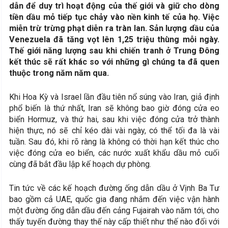
dẫn để duy trì hoạt động của thế giới và giữ cho dòng
tiền dầu mỏ tiếp tục chảy vào nền kinh tế của họ. Việc
miễn trừ trừng phạt diễn ra tràn lan. Sản lượng dầu của
Venezuela đã tăng vọt lên 1,25 triệu thùng mỗi ngày.
Thế giới năng lượng sau khi chiến tranh ở Trung Đông
kết thúc sẽ rất khác so với những gì chúng ta đã quen
thuộc trong năm năm qua.
Khi Hoa Kỳ và Israel lần đầu tiên nổ súng vào Iran, giả định
phổ biến là thứ nhất, Iran sẽ không bao giờ đóng cửa eo
biển Hormuz, và thứ hai, sau khi việc đóng cửa trở thành
hiện thực, nó sẽ chỉ kéo dài vài ngày, có thể tối đa là vài
tuần. Sau đó, khi rõ ràng là không có thời hạn kết thúc cho
việc đóng cửa eo biển, các nước xuất khẩu dầu mỏ cuối
cùng đã bắt đầu lập kế hoạch dự phòng.
Tin tức về các kế hoạch đường ống dẫn dầu ở Vịnh Ba Tư
bao gồm cả UAE, quốc gia đang nhắm đến việc vận hành
một đường ống dẫn dầu đến cảng Fujairah vào năm tới, cho
thấy tuyến đường thay thế này cấp thiết như thế nào đối với