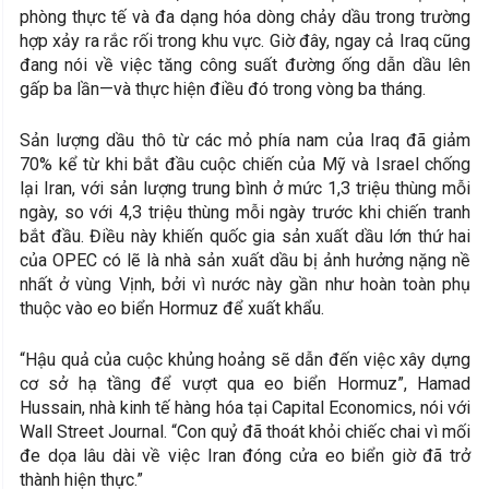
phòng thực tế và đa dạng hóa dòng chảy dầu trong trường
hợp xảy ra rắc rối trong khu vực. Giờ đây, ngay cả Iraq cũng
đang nói về việc tăng công suất đường ống dẫn dầu lên
gấp ba lần—và thực hiện điều đó trong vòng ba tháng.
Sản lượng dầu thô từ các mỏ phía nam của Iraq đã giảm
70% kể từ khi bắt đầu cuộc chiến của Mỹ và Israel chống
lại Iran, với sản lượng trung bình ở mức 1,3 triệu thùng mỗi
ngày, so với 4,3 triệu thùng mỗi ngày trước khi chiến tranh
bắt đầu. Điều này khiến quốc gia sản xuất dầu lớn thứ hai
của OPEC có lẽ là nhà sản xuất dầu bị ảnh hưởng nặng nề
nhất ở vùng Vịnh, bởi vì nước này gần như hoàn toàn phụ
thuộc vào eo biển Hormuz để xuất khẩu.
“Hậu quả của cuộc khủng hoảng sẽ dẫn đến việc xây dựng
cơ sở hạ tầng để vượt qua eo biển Hormuz”, Hamad
Hussain, nhà kinh tế hàng hóa tại Capital Economics, nói với
Wall Street Journal. “Con quỷ đã thoát khỏi chiếc chai vì mối
đe dọa lâu dài về việc Iran đóng cửa eo biển giờ đã trở
thành hiện thực.”