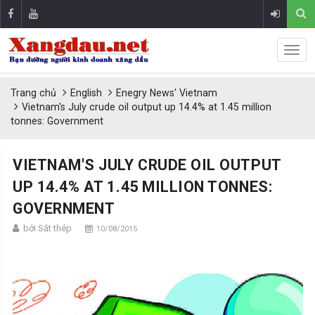
Trang chủ
English
Enegry News' Vietnam
Vietnam's July crude oil output up 14.4% at 1.45 million
tonnes: Government
VIETNAM'S JULY CRUDE OIL OUTPUT
UP 14.4% AT 1.45 MILLION TONNES:
GOVERNMENT
bởi Sắt thép
10/08/2015