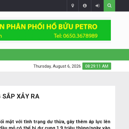
Thursday, August 6, 2026
08:29:12 AM
G SẮP XẢY RA
i mặt với tình trạng dư thừa, gây thêm áp lực lên
dầu mỏ có thể bị dư cung 1,9 triệu thùng/ngày vào