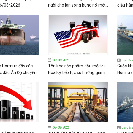
06/08/2026
ngòi cho làn sóng bùng nổ mới
điều hà
về lọc dầu toàn cầu.
Venezue
6
06/08/2026
06/08/
n Hormuz đẩy các
Tồn kho sản phẩm dầu mỏ tại
Cuộc kh
c dầu Ấn Độ chuyển
Hoa Kỳ tiếp tục xu hướng giảm
Hormuz đ
 các loại dầu thô
trường 
(LPG) t
6
06/08/2026
06/08/