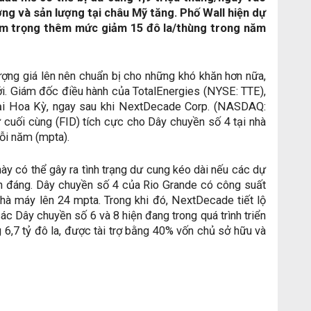
ng và sản lượng tại châu Mỹ tăng. Phố Wall hiện dự
rầm trọng thêm mức giảm 15 đô la/thùng trong năm
ợng giá lên nên chuẩn bị cho những khó khăn hơn nữa,
ới. Giám đốc điều hành của TotalEnergies (NYSE: TTE),
tại Hoa Kỳ, ngay sau khi NextDecade Corp. (NASDAQ:
 cuối cùng (FID) tích cực cho Dây chuyền số 4 tại nhà
mỗi năm (mpta).
 có thể gây ra tình trạng dư cung kéo dài nếu các dự
h đáng. Dây chuyền số 4 của Rio Grande có công suất
à máy lên 24 mpta. Trong khi đó, NextDecade tiết lộ
c Dây chuyền số 6 và 8 hiện đang trong quá trình triển
ng 6,7 tỷ đô la, được tài trợ bằng 40% vốn chủ sở hữu và