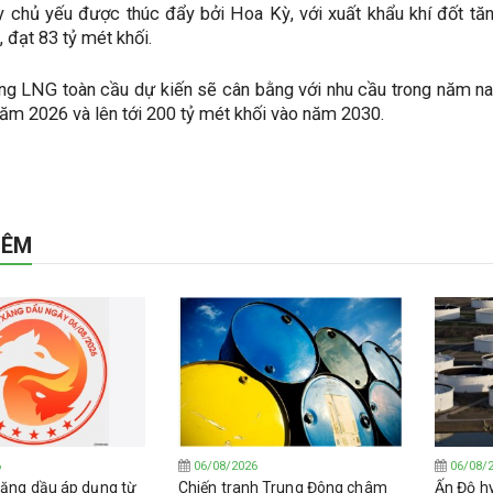
y chủ yếu được thúc đẩy bởi Hoa Kỳ, với xuất khẩu khí đốt tă
 đạt 83 tỷ mét khối.
g LNG toàn cầu dự kiến ​​sẽ cân bằng với nhu cầu trong năm nay
năm 2026 và lên tới 200 tỷ mét khối vào năm 2030.
HÊM
6
06/08/2026
06/08/
 xăng dầu áp dụng từ
Chiến tranh Trung Đông châm
Ấn Độ h