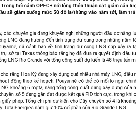
trong bối cảnh OPEC+ nới lỏng thỏa thuận cắt giảm sản lượ
dầu sẽ giảm xuống mức 50 đô la/thùng vào năm tới, làm t
y, các chuyên gia đang khuyến nghị những người đầu cơ năng lư
rường LNG đang hướng đến tình trạng dư cung trong những năm t
ouyanné, đã cảnh báo về tình trạng dư cung LNG sắp xảy ra 
trụ sở tại Texas thông báo rằng họ đã đưa ra quyết định đầu tư
ng LNG Rio Grande với tổng công suất dự kiến ​​là 48 triệu tấn 
cho rằng Hoa Kỳ đang xây dựng quá nhiều nhà máy LNG, điều này
 hoạt động theo kế hoạch. Pouyanné có thể có mối lo ngại chín
LNG khoảng 6 mpta, nâng tổng công suất đang xây dựng của nh
huyền số 5 đang gần đạt được kết quả FID tích cực, trong khi cá
n giấy phép. Tổng chi phí dự kiến ​​cho Dây chuyền số 4 là khoả
y. TotalEnergies nắm giữ 10% cổ phần của Rio Grande LNG.