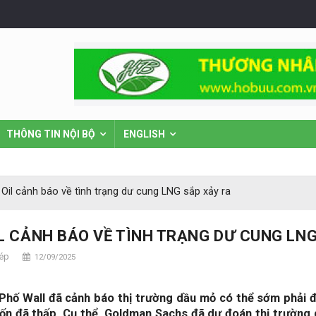
THÔNG TIN NỘI BỘ
ENGLISH
 Oil cảnh báo về tình trạng dư cung LNG sắp xảy ra
IL CẢNH BÁO VỀ TÌNH TRẠNG DƯ CUNG LN
hép
12/09/2025
Phố Wall đã cảnh báo thị trường dầu mỏ có thể sớm phải đố
vốn đã thấp. Cụ thể, Goldman Sachs đã dự đoán thị trường 