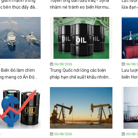
ô giảm mạnh trong
Tuyến ống dẫn dầu Iraq - Syria
Lực lượn
ác bên thúc đẩy đàm
nhằm né tránh eo biển Hormuz
lửa đạn 
 trở lại eo biển
có thể được khôi phục trong
dầu của 
vòng 3 năm
6
06/08/2026
06/08/
 Biển Đỏ làm chìm
Trung Quốc nới lỏng các biện
Lưu lượ
ng mang cờ Ấn Độ
pháp hạn chế xuất khẩu nhiên
biển Ho
 biển Yemen
liệu khi tình trạng thắt chặt
chấp cá
nguồn cung toàn cầu trầm
hòa bìn
trọng hơn
6
05/08/2026
05/08/