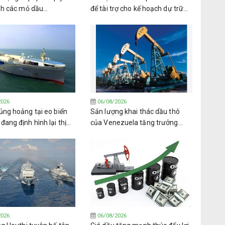
nh các mỏ dầu
để tài trợ cho kế hoạch dự trữ
la từ PDVSA
nhiên liệu trị giá 42 tỷ USD
2026
06/08/2026
ủng hoảng tại eo biển
Sản lượng khai thác dầu thô
ang định hình lại thị
của Venezuela tăng trưởng
khí dầu mỏ hóa lỏng
trong bối cảnh nhiều thách thức
oàn cầu
2026
06/08/2026