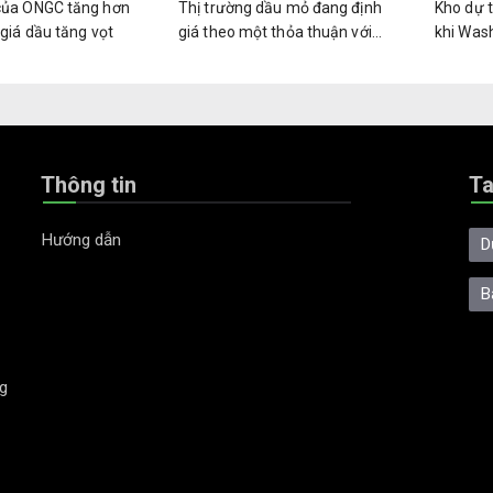
của ONGC tăng hơn
Thị trường dầu mỏ đang định
Kho dự 
 giá dầu tăng vọt
giá theo một thỏa thuận với
khi Was
Iran vốn chưa từng tồn tại
thuận h
Thông tin
T
Hướng dẫn
D
B
g