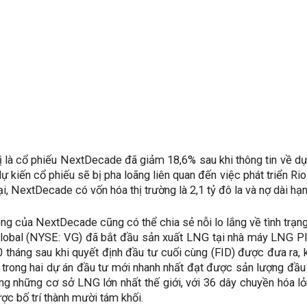
ị là cổ phiếu NextDecade đã giảm 18,6% sau khi thông tin về dự 
dự kiến ​​cổ phiếu sẽ bị pha loãng liên quan đến việc phát triển
ại, NextDecade có vốn hóa thị trường là 2,1 tỷ đô la và nợ dài hạn 
ng của NextDecade cũng có thể chia sẻ nỗi lo lắng về tình trạn
lobal (NYSE: VG) đã bắt đầu sản xuất LNG tại nhà máy LNG P
0 tháng sau khi quyết định đầu tư cuối cùng (FID) được đưa ra,
 trong hai dự án đầu tư mới nhanh nhất đạt được sản lượng đầu t
ong những cơ sở LNG lớn nhất thế giới, với 36 dây chuyền hóa l
ợc bố trí thành mười tám khối.