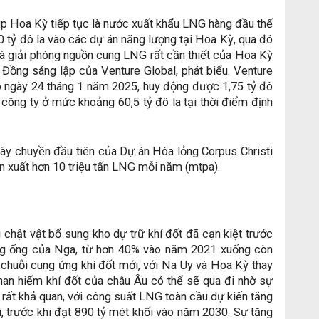
úp Hoa Kỳ tiếp tục là nước xuất khẩu LNG hàng đầu thế
50 tỷ đô la vào các dự án năng lượng tại Hoa Kỳ, qua đó
 và giải phóng nguồn cung LNG rất cần thiết của Hoa Kỳ
 Đồng sáng lập của Venture Global, phát biểu. Venture
ào ngày 24 tháng 1 năm 2025, huy động được 1,75 tỷ đô
á công ty ở mức khoảng 60,5 tỷ đô la tại thời điểm định
y chuyền đầu tiên của Dự án Hóa lỏng Corpus Christi
ản xuất hơn 10 triệu tấn LNG mỗi năm (mtpa).
 chật vật bổ sung kho dự trữ khí đốt đã cạn kiệt trước
ng ống của Nga, từ hơn 40% vào năm 2021 xuống còn
chuỗi cung ứng khí đốt mới, với Na Uy và Hoa Kỳ thay
khan hiếm khí đốt của châu Âu có thể sẽ qua đi nhờ sự
rất khả quan, với công suất LNG toàn cầu dự kiến ​​tăng
 trước khi đạt 890 tỷ mét khối vào năm 2030. Sự tăng