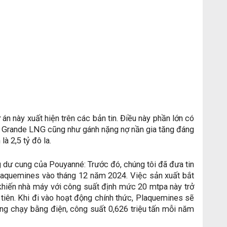
án này xuất hiện trên các bản tin. Điều này phần lớn có
 Rio Grande LNG cũng như gánh nặng nợ nần gia tăng đáng
là 2,5 tỷ đô la.
g dư cung của Pouyanné: Trước đó, chúng tôi đã đưa tin
laquemines vào tháng 12 năm 2024. Việc sản xuất bắt
 khiến nhà máy với công suất định mức 20 mtpa này trở
iên. Khi đi vào hoạt động chính thức, Plaquemines sẽ
ỏng chạy bằng điện, công suất 0,626 triệu tấn mỗi năm