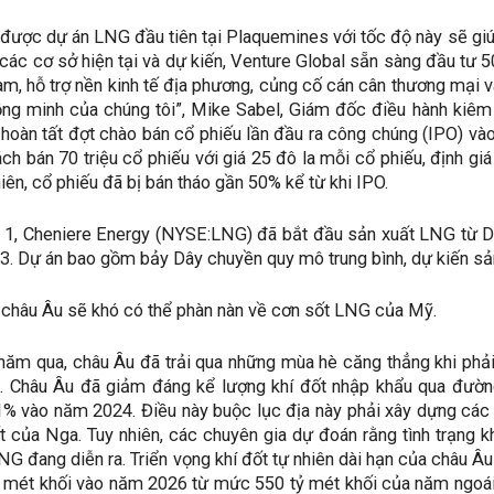
 được dự án LNG đầu tiên tại Plaquemines với tốc độ này sẽ gi
 các cơ sở hiện tại và dự kiến, Venture Global sẵn sàng đầu tư 
làm, hỗ trợ nền kinh tế địa phương, củng cố cán cân thương mại
đồng minh của chúng tôi”, Mike Sabel, Giám đốc điều hành kiêm
 hoàn tất đợt chào bán cổ phiếu lần đầu ra công chúng (IPO) v
ch bán 70 triệu cổ phiếu với giá 25 đô la mỗi cổ phiếu, định gi
hiên, cổ phiếu đã bị bán tháo gần 50% kể từ khi IPO.
 1, Cheniere Energy (NYSE:LNG) đã bắt đầu sản xuất LNG từ Dâ
3. Dự án bao gồm bảy Dây chuyền quy mô trung bình, dự kiến ​​s
, châu Âu sẽ khó có thể phàn nàn về cơn sốt LNG của Mỹ.
 năm qua, châu Âu đã trải qua những mùa hè căng thẳng khi phải
. Châu Âu đã giảm đáng kể lượng khí đốt nhập khẩu qua đườ
% vào năm 2024. Điều này buộc lục địa này phải xây dựng các 
ốt của Nga. Tuy nhiên, các chuyên gia dự đoán rằng tình trạng 
G đang diễn ra. Triển vọng khí đốt tự nhiên dài hạn của châu Âu 
ỷ mét khối vào năm 2026 từ mức 550 tỷ mét khối của năm ngoái,