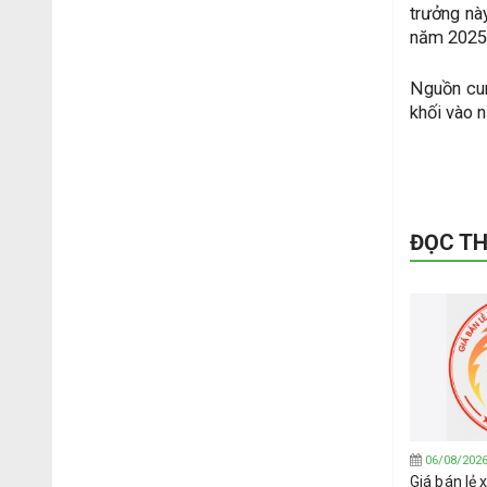
trưởng nà
năm 2025,
Nguồn cun
khối vào 
ĐỌC T
06/08/202
Giá bán lẻ