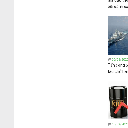
Giá dầu th
bối cảnh c
phán mở cửa
Hormuz
06/08/202
Tấn công ở
tàu chở hà
ngoàiơi bờ
05/08/202