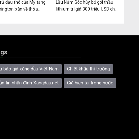
trữ dầu thô của Mỹ tăng
Lầu Năm Góc hủy bỏ gói thầu
hington bàn về thỏa
lithium trị giá 300 triệu USD cho
òa bình tiềm năng
kho dự trữ quốc phòng
ags
ự báo giá xăng dầu Việt Nam
Chiết khấu thị trường
ản tin nhận định Xangdau.net
Giá hiện tại trong nước