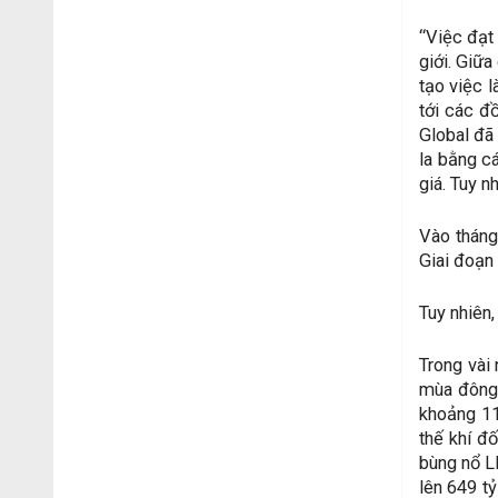
“Việc đạt
giới. Giữa
tạo việc 
tới các 
Global đã
la bằng cá
giá. Tuy n
Vào tháng
Giai đoạn 
Tuy nhiên
Trong vài
mùa đông
khoảng 11
thế khí đ
bùng nổ LN
lên 649 t