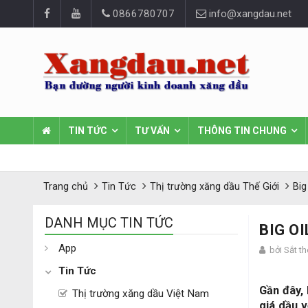
0866780707
info@xangdau.net
TIN TỨC
TƯ VẤN
THÔNG TIN CHUNG
Trang chủ
Tin Tức
Thị trường xăng dầu Thế Giới
Big
DANH MỤC TIN TỨC
BIG O
App
bởi Sắt t
Tin Tức
Gần đây, 
Thị trường xăng dầu Việt Nam
giá dầu 