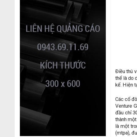
Điều thú v
thể là do 
kể. Hiện t
Các cổ đô
Venture G
đầu chỉ 3
thành một
là một tr
(mtpa), đư