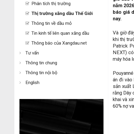
Phân tích thị trường
năm 2026 
báo giá 
Thị trường xăng dầu Thế Giới
nay.
Thông tin về dầu mỏ
Và giờ đâ
Tin kinh tế liên quan xăng dầu
khi thị t
Thông báo của Xangdau.net
Patrick P
NEXT) có 
Tư vấn
máy hóa lỏ
Thông tin chung
Thông tin nội bộ
Pouyanné 
án đi vào
English
sản xuất 
rằng Dây c
khai và xi
60% nợ va