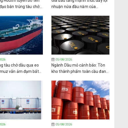
g Houthi tuyên bố tên
Giá dầu tăng mạnh thúc đẩy lợi
đạo bắn trúng tàu chở
nhuận nửa đầu năm của
Ả Rập Xê-út ở Biển Đỏ
Glencore
2026
05/08/2026
ng tàu chở dầu qua eo
Ngành Dầu mỏ cảnh báo: Tồn
rmuz vẫn ảm đạm bất
kho thành phẩm toàn cầu đang
c báo cáo về đàm phán
cạn kiệt ở mức đáng báo động
h
2026
05/08/2026