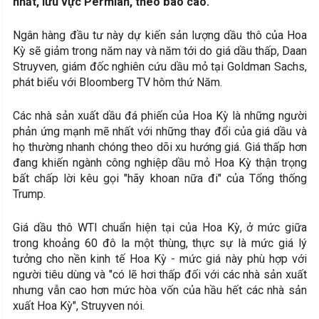
nhất, lưu vực Permian, theo báo cáo.
Ngân hàng đầu tư này dự kiến sản lượng dầu thô của Hoa
Kỳ sẽ giảm trong năm nay và năm tới do giá dầu thấp, Daan
Struyven, giám đốc nghiên cứu dầu mỏ tại Goldman Sachs,
phát biểu với Bloomberg TV hôm thứ Năm.
Các nhà sản xuất dầu đá phiến của Hoa Kỳ là những người
phản ứng mạnh mẽ nhất với những thay đổi của giá dầu và
họ thường nhanh chóng theo dõi xu hướng giá. Giá thấp hơn
đang khiến ngành công nghiệp dầu mỏ Hoa Kỳ thận trọng
bất chấp lời kêu gọi "hãy khoan nữa đi" của Tổng thống
Trump.
Giá dầu thô WTI chuẩn hiện tại của Hoa Kỳ, ở mức giữa
trong khoảng 60 đô la một thùng, thực sự là mức giá lý
tưởng cho nền kinh tế Hoa Kỳ - mức giá này phù hợp với
người tiêu dùng và "có lẽ hơi thấp đối với các nhà sản xuất
nhưng vẫn cao hơn mức hòa vốn của hầu hết các nhà sản
xuất Hoa Kỳ", Struyven nói.