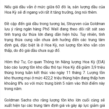
Nếu giá dầu vẫn ở mức giữa 60 đô la, sản lượng dầu của
Hoa Kỳ sẽ đi ngang với rất ít tăng trưởng, ông nói thêm.
Đề cập đến giá dầu trong tương lai, Struyven của Goldman
lưu ý rằng ngân hàng Phố Wall đang theo dõi rất sát sao
tình trạng dư thừa lớn đang dần hiện hữu. Tuy nhiên, tình
trạng thừa cung vẫn chưa ảnh hưởng đến các trung tâm
định giá, đặc biệt là ở Hoa Kỳ, nơi lượng tồn kho vẫn còn
thấp, do đó giá dầu chưa sụp đổ.
Hôm thứ Tư, Cơ quan Thông tin Năng lượng Hoa Kỳ (EIA)
báo cáo lượng tồn kho dầu thô tại Hoa Kỳ đã giảm 3,9 triệu
thùng trong tuần kết thúc vào ngày 11 tháng 7. Lượng tồn
kho thương mại ở mức 422,2 triệu thùng hiện đang thấp hơn
khoảng 8% so với mức trung bình 5 năm vào thời điểm này
trong năm.
Goldman Sachs cho rằng lượng tồn kho lớn cuối cùng sẽ
xuất hiện tại các trung tâm định giá và gây áp lực giảm giá