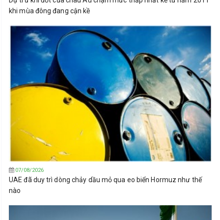
Dự trữ khí đốt của châu Âu chạm mức thấp nhất kể từ năm 2011
khi mùa đông đang cận kề
07/08/2026
UAE đã duy trì dòng chảy dầu mỏ qua eo biển Hormuz như thế
nào