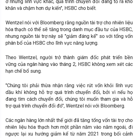
ở những lĩnh vực khác, quá trình chuyển đổi đang tỏ ra khó
khăn và chậm hơn dự kiến", HSBC cho biết.
Wentzel nói với Bloomberg rằng nguồn tài trợ cho nhiên liệu
hóa thạch có thể sẽ tăng trong danh mục đầu tư của HSBC,
nhưng nguồn tài trợ này sẽ "giảm đáng kể" so với tổng vốn
phân bổ của HSBC cho lĩnh vực năng lượng.
Theo Wentzel, người trở thành giám đốc phát triển bền
vững của ngân hàng vào tháng 2, HSBC không xem xét các
hạn chế bổ sung.
"Chúng tôi phải thừa nhận rằng việc rút vốn khỏi lĩnh vực
dầu khí không hỗ trợ quá trình chuyển đổi, bởi vì nếu họ
đang tìm cách chuyển đổi, chúng tôi muốn tham gia và hỗ
trợ quá trình chuyển đổi đó", Wentzel nói với Bloomberg.
Các ngân hàng lớn nhất thế giới đã tăng tổng vốn tài trợ cho
nhiên liệu hóa thạch hơn một phần năm vào năm ngoái, đi
ngược lại xu hướng giảm kể từ năm 2021 trong bối cảnh