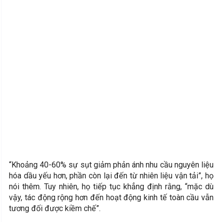
“Khoảng 40-60% sự sụt giảm phản ánh nhu cầu nguyên liệu
hóa dầu yếu hơn, phần còn lại đến từ nhiên liệu vận tải”, họ
nói thêm. Tuy nhiên, họ tiếp tục khẳng định rằng, “mặc dù
vậy, tác động rộng hơn đến hoạt động kinh tế toàn cầu vẫn
tương đối được kiềm chế”.