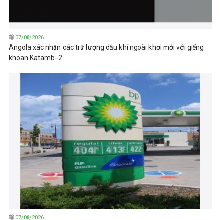
07/08/2026
Angola xác nhận các trữ lượng dầu khí ngoài khơi mới với giếng
khoan Katambi-2
07/08/2026