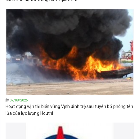
07/08/2026
Hoạt động vận tải biển vùng Vịnh đình trệ sau tuyên bố phóng tên
lửa của lực lượng Houthi