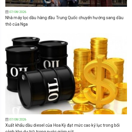
07/08/2026
Nhà máy lọc dầu hàng đầu Trung Quốc chuyển hướng sang dầu
thô của Nga
07/08/2026
Xuất khẩu dầu diesel của Hoa Kỳ đạt mức cao kỷ lục trong bối
cảnh kho dự trữ trong nước giảm sút