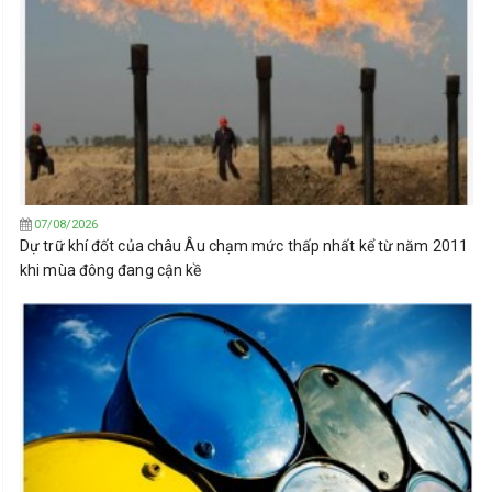
07/08/2026
Dự trữ khí đốt của châu Âu chạm mức thấp nhất kể từ năm 2011
khi mùa đông đang cận kề