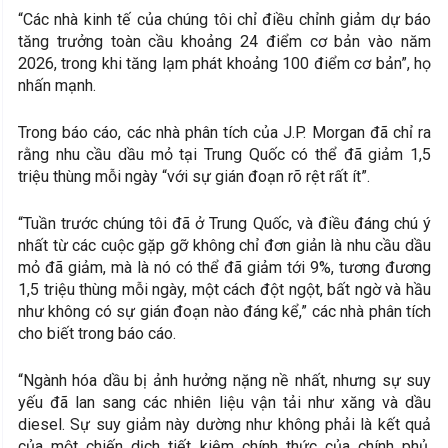
“Các nhà kinh tế của chúng tôi chỉ điều chỉnh giảm dự báo
tăng trưởng toàn cầu khoảng 24 điểm cơ bản vào năm
2026, trong khi tăng lạm phát khoảng 100 điểm cơ bản”, họ
nhấn mạnh.
Trong báo cáo, các nhà phân tích của J.P. Morgan đã chỉ ra
rằng nhu cầu dầu mỏ tại Trung Quốc có thể đã giảm 1,5
triệu thùng mỗi ngày “với sự gián đoạn rõ rệt rất ít”.
“Tuần trước chúng tôi đã ở Trung Quốc, và điều đáng chú ý
nhất từ các cuộc gặp gỡ không chỉ đơn giản là nhu cầu dầu
mỏ đã giảm, mà là nó có thể đã giảm tới 9%, tương đương
1,5 triệu thùng mỗi ngày, một cách đột ngột, bất ngờ và hầu
như không có sự gián đoạn nào đáng kể,” các nhà phân tích
cho biết trong báo cáo.
“Ngành hóa dầu bị ảnh hưởng nặng nề nhất, nhưng sự suy
yếu đã lan sang các nhiên liệu vận tải như xăng và dầu
diesel. Sự suy giảm này dường như không phải là kết quả
của một chiến dịch tiết kiệm chính thức của chính phủ.