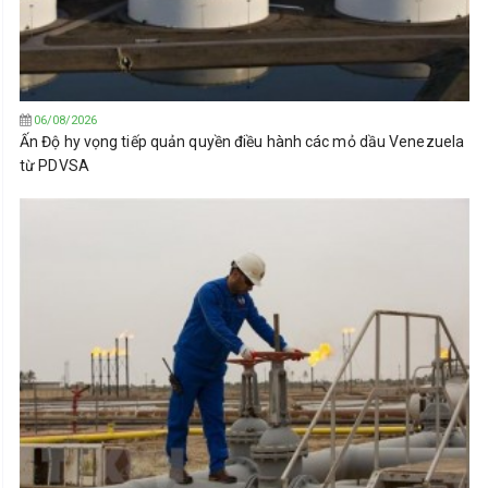
06/08/2026
Ấn Độ hy vọng tiếp quản quyền điều hành các mỏ dầu Venezuela
từ PDVSA