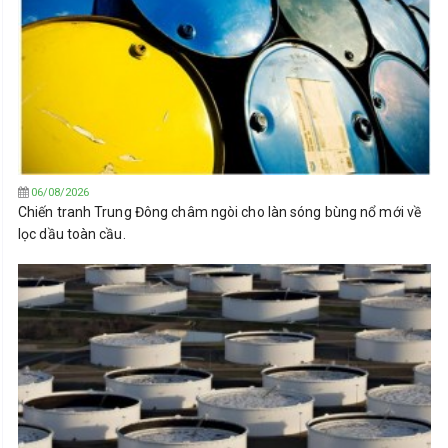
06/08/2026
Chiến tranh Trung Đông châm ngòi cho làn sóng bùng nổ mới về
lọc dầu toàn cầu.