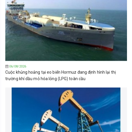
06/08/2026
Cuộc khủng hoảng tại eo biển Hormuz đang định hình lại thị
trường khí dầu mỏ hóa lỏng (LPG) toàn cầu