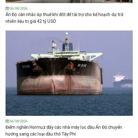
06/08/2026
Ấn Độ cân nhắc áp thuế khí đốt để tài trợ cho kế hoạch dự trữ
nhiên liệu trị giá 42 tỷ USD
06/08/2026
Điểm nghẽn Hormuz đẩy các nhà máy lọc dầu Ấn Độ chuyển
hướng sang các loại dầu thô Tây Phi