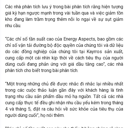
Các nhà phân tích lưu ý trong bài phân tích rằng hiện tượng
giá kỳ hạn ngược mạnh trong vài tuần qua và việc giảm tồn
kho đang làm trầm trọng thêm nỗi lo ngại về sự sụt giảm
nhu cầu.
“Các chỉ số tần suất cao của Energy Aspects, bao gồm các
chỉ số vận tải đường bộ độc quyền của chúng tôi và dữ liệu
do các đồng nghiệp của chúng tôi tại Kayrros sản xuất,
cung cấp một cái nhìn kịp thời về cách tiêu thụ của người
dùng cuối đang phản ứng với giá dầu tăng cao”, các nhà
phân tích cho biết trong bài phân tích.
“Một trong những chủ đề được nhắc đi nhắc lại nhiều nhất
trong các cuộc thảo luận gần đây với khách hàng là tình
trạng nhu cầu sản phẩm dầu mỏ hạ nguồn. Tất cả các nhà
cung cấp thực tế đều ghi nhận nhu cầu yếu kém trong tháng
4 và tháng 5, đặt ra câu hỏi về sức khỏe của tiêu thụ của
người dùng cuối”, họ nói thêm.