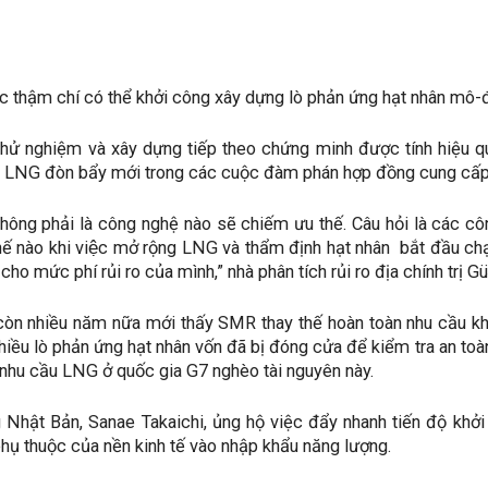
c thậm chí có thể khởi công xây dựng lò phản ứng hạt nhân mô-đ
hử nghiệm và xây dựng tiếp theo chứng minh được tính hiệu qu
 LNG đòn bẩy mới trong các cuộc đàm phán hợp đồng cung cấp
không phải là công nghệ nào sẽ chiếm ưu thế. Câu hỏi là các cô
hế nào khi việc mở rộng LNG và thẩm định hạt nhân bắt đầu chạ
cho mức phí rủi ro của mình,” nhà phân tích rủi ro địa chính trị G
còn nhiều năm nữa mới thấy SMR thay thế hoàn toàn nhu cầu kh
nhiều lò phản ứng hạt nhân vốn đã bị đóng cửa để kiểm tra an 
nhu cầu LNG ở quốc gia G7 nghèo tài nguyên này.
 Nhật Bản, Sanae Takaichi, ủng hộ việc đẩy nhanh tiến độ khở
hụ thuộc của nền kinh tế vào nhập khẩu năng lượng.