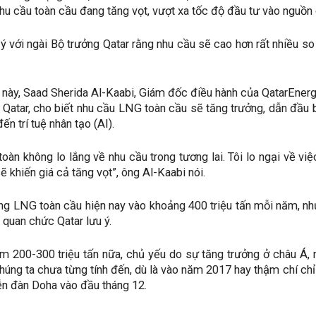
hu cầu toàn cầu đang tăng vọt, vượt xa tốc độ đầu tư vào nguồn 
 ý với ngài Bộ trưởng Qatar rằng nhu cầu sẽ cao hơn rất nhiều 
 này, Saad Sherida Al-Kaabi, Giám đốc điều hành của QatarEner
 Qatar, cho biết nhu cầu LNG toàn cầu sẽ tăng trưởng, dẫn đầu b
đến trí tuệ nhân tạo (AI).
toàn không lo lắng về nhu cầu trong tương lai. Tôi lo ngại về vi
ẽ khiến giá cả tăng vọt”, ông Al-Kaabi nói.
g LNG toàn cầu hiện nay vào khoảng 400 triệu tấn mỗi năm, như
 quan chức Qatar lưu ý.
êm 200-300 triệu tấn nữa, chủ yếu do sự tăng trưởng ở châu Á, 
úng ta chưa từng tính đến, dù là vào năm 2017 hay thậm chí chỉ v
iễn đàn Doha vào đầu tháng 12.