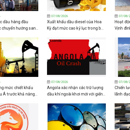
6
07/08/2026
07/08/
c dầu hàng đầu
Xuất khẩu dầu diesel của Hoa
Hoạt độn
c chuyển hướng sang
Kỳ đạt mức cao kỷ lục trong bối
Vịnh đìn
a Nga
cảnh kho dự trữ trong nước
phóng tê
giảm sút
Houthi
6
07/08/2026
07/08/
g mức chiết khấu
Angola xác nhận các trữ lượng
Chiến lư
âu Á trước khả năng
dầu khí ngoài khơi mới với giếng
lãnh đạ
hỏa thuận về Eo biển
khoan Katambi-2
trở lại d