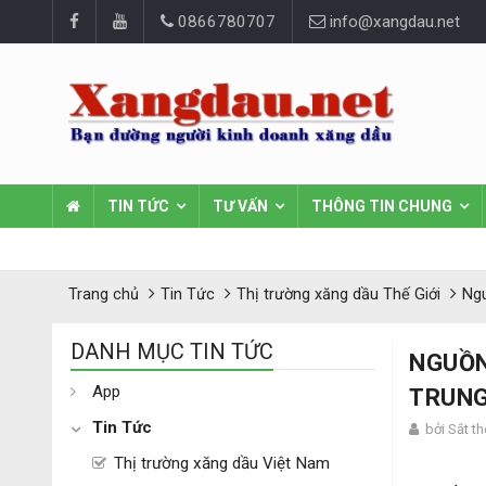
0866780707
info@xangdau.net
TIN TỨC
TƯ VẤN
THÔNG TIN CHUNG
Trang chủ
Tin Tức
Thị trường xăng dầu Thế Giới
Ngu
DANH MỤC TIN TỨC
NGUỒN
App
TRUNG
Tin Tức
bởi Sắt t
Thị trường xăng dầu Việt Nam