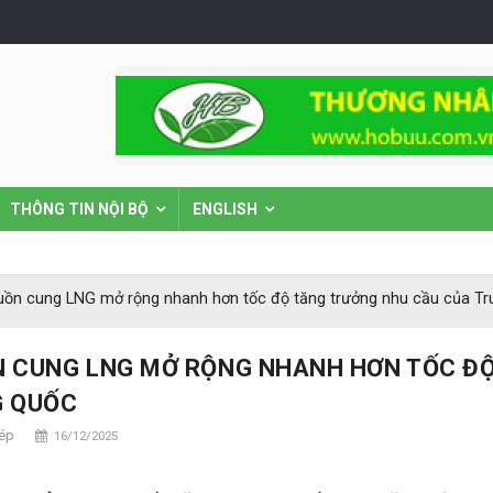
THÔNG TIN NỘI BỘ
ENGLISH
ồn cung LNG mở rộng nhanh hơn tốc độ tăng trưởng nhu cầu của T
 CUNG LNG MỞ RỘNG NHANH HƠN TỐC Đ
 QUỐC
hép
16/12/2025