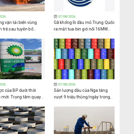
2026
07/08/2026
g vận tải biển vùng
Gã khổng lồ dầu mỏ Trung Quốc
h trệ sau tuyên bố
ra mắt tua-bin gió nổi 16MW
n lửa của lực lượng
đầu tiên trên thế giới
2026
07/08/2026
ợc của BP dưới thời
Sản lượng dầu của Nga tăng
o mới: Trọng tâm quay
vượt 9 triệu thùng/ngày trong
ầu khí và lợi ích cổ đông
tháng 7