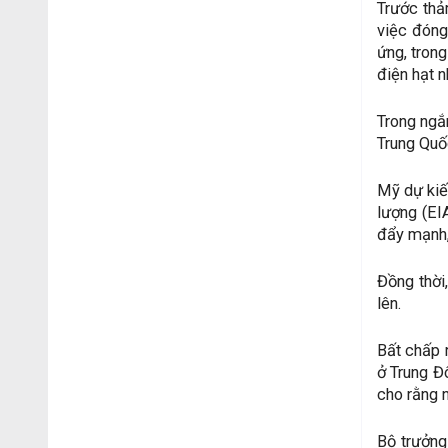
Trước thả
việc đóng
ứng, trong
điện hạt 
Trong ngắ
Trung Quố
Mỹ dự kiế
lượng (EI
đẩy mạnh,
Đồng thời
lên.
Bất chấp 
ở Trung Đ
cho rằng 
Bộ trưởng