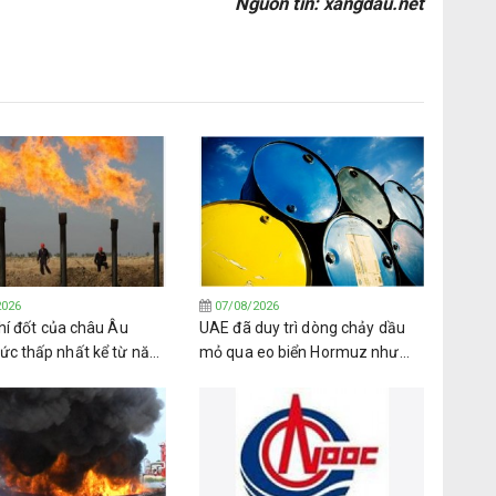
Nguồn tin: xangdau.net
2026
07/08/2026
hí đốt của châu Âu
UAE đã duy trì dòng chảy dầu
c thấp nhất kể từ năm
mỏ qua eo biển Hormuz như
i mùa đông đang cận kề
thế nào