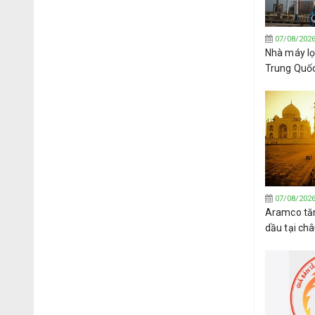
07/08/202
Nhà máy lọ
Trung Quố
dầu thô củ
07/08/202
Aramco tăn
dầu tại ch
đạt được t
Hormuz