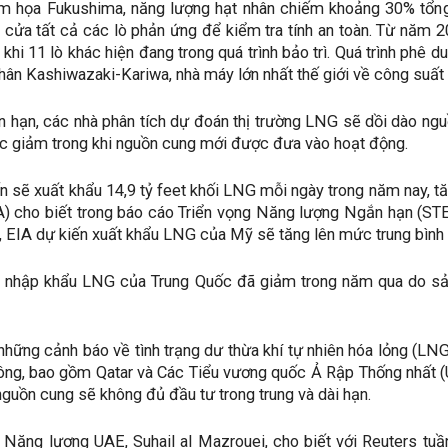
m họa Fukushima, năng lượng hạt nhân chiếm khoảng 30% tổn
 cửa tất cả các lò phản ứng để kiểm tra tính an toàn. Từ năm 
 khi 11 lò khác hiện đang trong quá trình bảo trì. Quá trình phê 
nhân Kashiwazaki-Kariwa, nhà máy lớn nhất thế giới về công suất
n hạn, các nhà phân tích dự đoán thị trường LNG sẽ dồi dào ngu
c giảm trong khi nguồn cung mới được đưa vào hoạt động.
n ​​sẽ xuất khẩu 14,9 tỷ feet khối LNG mỗi ngày trong năm nay,
A) cho biết trong báo cáo Triển vọng Năng lượng Ngắn hạn (ST
 EIA dự kiến ​​xuất khẩu LNG của Mỹ sẽ tăng lên mức trung bình 
, nhập khẩu LNG của Trung Quốc đã giảm trong năm qua do sả
những cảnh báo về tình trạng dư thừa khí tự nhiên hóa lỏng (LN
ông, bao gồm Qatar và Các Tiểu vương quốc Ả Rập Thống nhất (U
nguồn cung sẽ không đủ đầu tư trong trung và dài hạn.
 Năng lượng UAE, Suhail al Mazrouei, cho biết với Reuters t