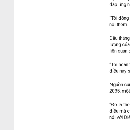
đáp ứng n
“Tôi đồng
nói thêm.
Đầu tháng
lượng của
liên quan 
“Tôi hoàn 
điều này s
Nguồn cun
2035, một
“Đó là th
điều mà ch
nói với D