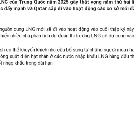
LNG của Trung Quốc năm 2025 gây thất vọng năm thứ hai liê
c đẩy mạnh và Qatar sắp đi vào hoạt động các cơ sở mới đầ
nguồn cung LNG mới sẽ đi vào hoạt động vào cuối thập kỷ này, 
khiến nhiều nhà phân tích dự đoán thị trường LNG sẽ dư cung vào
hơn có thể khuyến khích nhu cầu bổ sung từ những người mua n
ông suất điện hạt nhân ở các nước nhập khẩu LNG hàng đầu thế
t nhập khẩu trong dài hạn.