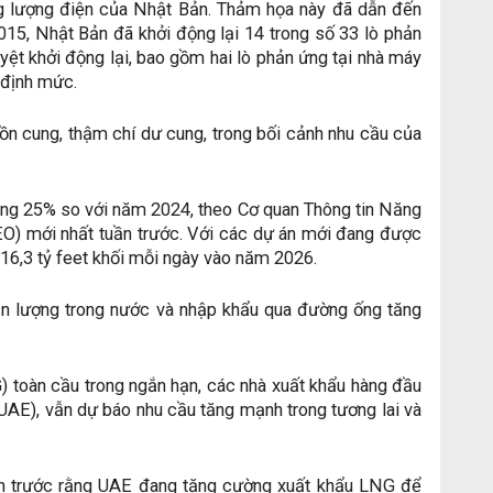
g lượng điện của Nhật Bản. Thảm họa này đã dẫn đến
2015, Nhật Bản đã khởi động lại 14 trong số 33 lò phản
duyệt khởi động lại, bao gồm hai lò phản ứng tại nhà máy
 định mức.
ồn cung, thậm chí dư cung, trong bối cảnh nhu cầu của
 tăng 25% so với năm 2024, theo Cơ quan Thông tin Năng
EO) mới nhất tuần trước. Với các dự án mới đang được
16,3 tỷ feet khối mỗi ngày vào năm 2026.
n lượng trong nước và nhập khẩu qua đường ống tăng
G) toàn cầu trong ngắn hạn, các nhà xuất khẩu hàng đầu
AE), vẫn dự báo nhu cầu tăng mạnh trong tương lai và
uần trước rằng UAE đang tăng cường xuất khẩu LNG để