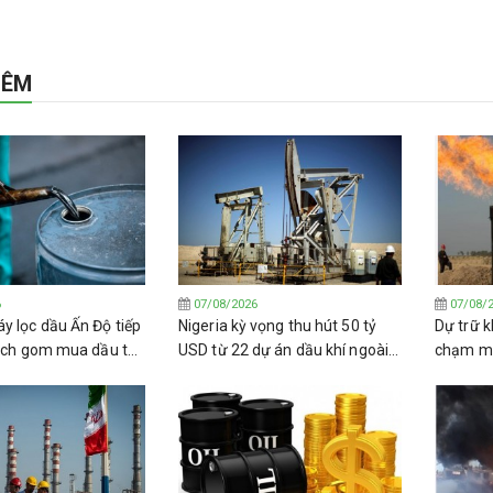
HÊM
6
07/08/2026
07/08/
y lọc dầu Ấn Độ tiếp
Nigeria kỳ vọng thu hút 50 tỷ
Dự trữ k
dịch gom mua dầu thô
USD từ 22 dự án dầu khí ngoài
chạm mứ
khơi
2011 kh