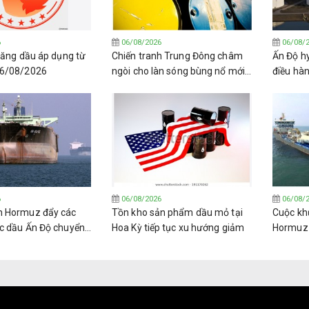
6
06/08/2026
06/08/
 xăng dầu áp dụng từ
Chiến tranh Trung Đông châm
Ấn Độ h
06/08/2026
ngòi cho làn sóng bùng nổ mới
điều hà
về lọc dầu toàn cầu.
Venezue
6
06/08/2026
06/08/
n Hormuz đẩy các
Tồn kho sản phẩm dầu mỏ tại
Cuộc kh
c dầu Ấn Độ chuyển
Hoa Kỳ tiếp tục xu hướng giảm
Hormuz đ
 các loại dầu thô
trường 
(LPG) t