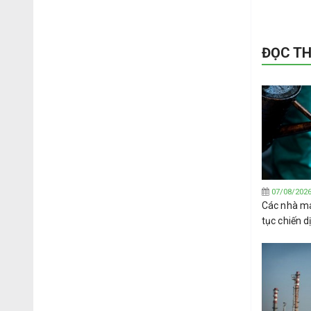
ĐỌC T
07/08/202
Các nhà má
tục chiến 
Tây Phi