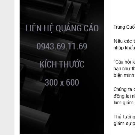
Trung Quố
Nếu các t
nhập khẩu
“Câu hỏi 
hạn như t
biện minh 
Chúng ta 
động lại 
làm giảm 
Thủ tướng
giảm sự p