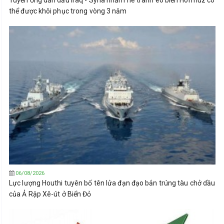
Tuyến ống dẫn dầu Iraq - Syria nhằm né tránh eo biển Hormuz có
thể được khôi phục trong vòng 3 năm
06/08/2026
Lực lượng Houthi tuyên bố tên lửa đạn đạo bắn trúng tàu chở dầu
của Ả Rập Xê-út ở Biển Đỏ