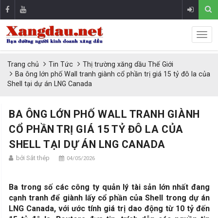
Trang chủ
Tin Tức
Thị trường xăng dầu Thế Giới
Ba ông lớn phố Wall tranh giành cổ phần trị giá 15 tỷ đô la của
Shell tại dự án LNG Canada
BA ÔNG LỚN PHỐ WALL TRANH GIÀNH
CỔ PHẦN TRỊ GIÁ 15 TỶ ĐÔ LA CỦA
SHELL TẠI DỰ ÁN LNG CANADA
bởi Sắt thép
04/05/2026
Ba trong số các công ty quản lý tài sản lớn nhất đang
cạnh tranh để giành lấy cổ phần của Shell trong dự án
LNG Canada, với ước tính giá trị dao động từ 10 tỷ đến