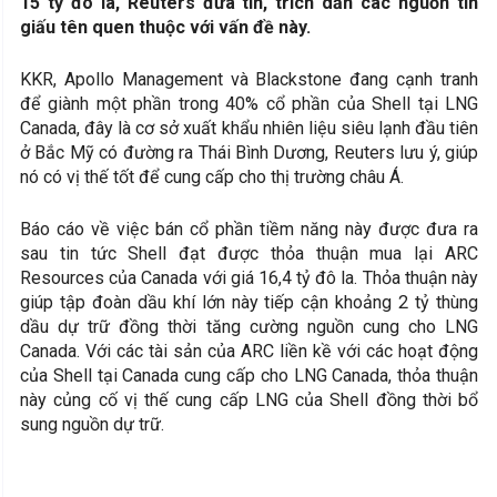
15 tỷ đô la, Reuters đưa tin, trích dẫn các nguồn tin
giấu tên quen thuộc với vấn đề này.
KKR, Apollo Management và Blackstone đang cạnh tranh
để giành một phần trong 40% cổ phần của Shell tại LNG
Canada, đây là cơ sở xuất khẩu nhiên liệu siêu lạnh đầu tiên
ở Bắc Mỹ có đường ra Thái Bình Dương, Reuters lưu ý, giúp
nó có vị thế tốt để cung cấp cho thị trường châu Á.
Báo cáo về việc bán cổ phần tiềm năng này được đưa ra
sau tin tức Shell đạt được thỏa thuận mua lại ARC
Resources của Canada với giá 16,4 tỷ đô la. Thỏa thuận này
giúp tập đoàn dầu khí lớn này tiếp cận khoảng 2 tỷ thùng
dầu dự trữ đồng thời tăng cường nguồn cung cho LNG
Canada. Với các tài sản của ARC liền kề với các hoạt động
của Shell tại Canada cung cấp cho LNG Canada, thỏa thuận
này củng cố vị thế cung cấp LNG của Shell đồng thời bổ
sung nguồn dự trữ.