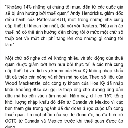
“Khoảng 14% những gì chúng tôi mua, đến từ các quốc gia
sẽ bị ảnh hưởng bởi thuế quan,” Andy Hendricks, giám đốc
điều hành của Patterson-UTI, một trong những nhà cung
cấp thiết bị khoan lớn nhất, đã nói với Reuters. “Nếu anh áp
thuế, nó có thể ảnh hưởng đến chúng tôi ở mức một chữ số
thấp xét về mặt chi phí tăng lên cho những gì chúng tôi
làm.”
Một chữ số nghe có vẻ không nhiều, và tác động của thuế
quan được giảm bớt hơn nữa bởi thực tế là các nhà cung
cấp thiết bị và dịch vụ khoan của Hoa Kỳ không nhập khẩu
tất cả thép cán nóng và nhôm mà họ cần. Theo số liệu của
Wood Mackenzie, các công ty khoan của Hoa Kỳ đã nhập
khẩu khoảng 40% cái gọi là thép ống cho đường ống dẫn
dầu mà họ cần vào năm ngoái. Năm nay, chỉ có 16% tổng
khối lượng nhập khẩu đó đến từ Canada và Mexico vì các
bên tham gia trong ngành đã dự đoán được cuộc tấn công
thuế quan. Là một phần của sự dự đoán đó, họ đã tích trữ
OCTG từ Canada và Mexico trước khi thuế quan được áp
dụng.