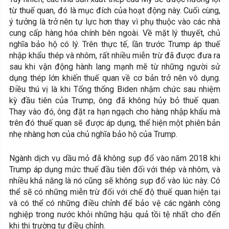
từ thuế quan, đó là mục đích của hoạt động này. Cuối cùng,
ý tưởng là trở nên tự lực hơn thay vì phụ thuộc vào các nhà
cung cấp hàng hóa chính bên ngoài. Về mặt lý thuyết, chủ
nghĩa bảo hộ có lý. Trên thực tế, lần trước Trump áp thuế
nhập khẩu thép và nhôm, rất nhiều miễn trừ đã được đưa ra
sau khi vận động hành lang mạnh mẽ từ những người sử
dụng thép lớn khiến thuế quan về cơ bản trở nên vô dụng.
Điều thú vị là khi Tổng thống Biden nhậm chức sau nhiệm
kỳ đầu tiên của Trump, ông đã không hủy bỏ thuế quan.
Thay vào đó, ông đặt ra hạn ngạch cho hàng nhập khẩu mà
trên đó thuế quan sẽ được áp dụng, thể hiện một phiên bản
nhẹ nhàng hơn của chủ nghĩa bảo hộ của Trump.
Ngành dịch vụ dầu mỏ đã không sụp đổ vào năm 2018 khi
Trump áp dụng mức thuế đầu tiên đối với thép và nhôm, và
nhiều khả năng là nó cũng sẽ không sụp đổ vào lúc này. Có
thể sẽ có những miễn trừ đối với chế độ thuế quan hiện tại
và có thể có những điều chỉnh để bảo vệ các ngành công
nghiệp trong nước khỏi những hậu quả tồi tệ nhất cho đến
khi thị trường tự điều chỉnh.