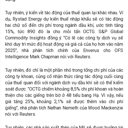
Tuy nhiên, ý kiến ​​về tác động của thuế quan lại khác nhau. Ví
dụ, Rystad Energy dự kiến ​​thuế nhập khẩu sẽ có tác động
hai chữ số đến chi phí trong ngành dầu khí, ước tính tăng
15%, tức 890 đô la cho mỗi tấn OCTG. S&P Global
Commodity Insights đồng ý. "Có lẽ các công ty dịch vụ sẽ
khó duy trì mức độ hoạt động và giá cả của họ hơn vào năm
2025", nhà phân tích chính của Enverus cho OFS
Intelligence Mark Chapman nói với Reuters.
Tuy nhiên, đó chỉ là một phần nhỏ trong tổng chi phí của các
công ty khoan, củng cố nhận thức rằng tác động cuối cùng
của thuế quan đối với ngành dịch vụ dầu khí sẽ có thể kiểm
soát được. "OCTG chiếm khoảng 8,5% chi phí khoan và hoàn
thiện cho các giếng trên bờ ở 48 tiểu bang Hạ. Vì vậy, nếu
giá tăng 25%, khoảng 2,1% sẽ được thêm vào chi phí
giếng", nhà phân tích Nathan Nemeth của Wood Mackenzie
nói với Reuters.
Tuy nhiên, các nhà sản xuất thép của Mỹ sẽ được hưởng lợi