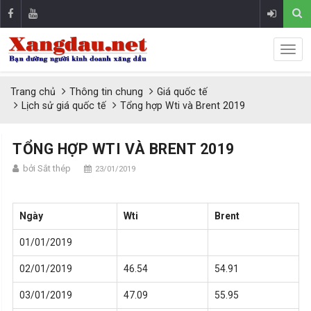
Trang chủ
Thông tin chung
Giá quốc tế
Lịch sử giá quốc tế
Tổng hợp Wti và Brent 2019
TỔNG HỢP WTI VÀ BRENT 2019
bởi Sắt thép
23/01/2019
Ngày
Wti
Brent
01/01/2019
02/01/2019
46.54
54.91
03/01/2019
47.09
55.95