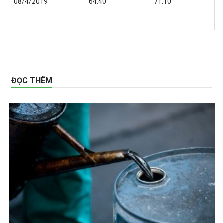
08/4/2019
64.40
71.10
ĐỌC THÊM