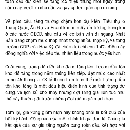
toàn cầu dự kiến ​​sẽ tăng 2,5 triệu thùng mỗi ngày trong
năm nay, vượt xa nhu cầu và gây áp lực giảm giá rõ ràng.
Về phía cầu, tăng trưởng chậm hơn dự kiến. Tiêu thụ ở
Trung Quốc, Ấn Độ và Brazil không mấy ấn tượng, trong khi
ở các nước OECD, nhu cầu về cơ bản vẫn đi ngang. Nhật
Bản đang chạm mức thấp nhất trong nhiều thập kỷ, và tăng
trưởng GDP của Hoa Kỳ đã chậm lại chỉ còn 1,4%, điều này
đồng nghĩa với việc tiêu thụ nhiên liệu trong nước yếu hơn.
Cuối cùng, lượng dầu tồn kho đang tăng lên. Lượng dầu tồn
kho đã tăng trong năm tháng liên tiếp, đạt mức cao nhất
trong 46 tháng là 7,8 tỷ thùng trên toàn thế giới. Lượng dầu
tồn kho tăng là một dấu hiệu điển hình của tình trạng dư
cung, và lịch sử cho thấy những đợt tăng giá liên tục như
thế này thường đi trước những đợt giảm giá mạnh hơn.
Tóm lại, giá xăng giảm hiện nay không phải là kết quả của
bất kỳ hành động nào của một chính trị gia đơn lẻ. Chúng là
kết quả của sự gia tăng nguồn cung toàn cầu, kết hợp với