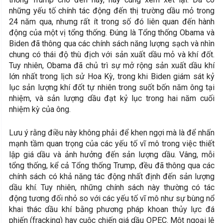
những yếu tố chính tác động đến thị trường dầu mỏ trong
24 năm qua, nhưng rất ít trong số đó liên quan đến hành
động của một vị tổng thống. Đúng là Tổng thống Obama và
Biden đã thông qua các chính sách năng lượng sạch và nhìn
chung có thái độ thù địch với sản xuất dầu mỏ và khí đốt.
Tuy nhiên, Obama đã chủ trì sự mở rộng sản xuất dầu khí
lớn nhất trong lịch sử Hoa Kỳ, trong khi Biden giám sát kỷ
lục sản lượng khí đốt tự nhiên trong suốt bốn năm ông tại
nhiệm, và sản lượng dầu đạt kỷ lục trong hai năm cuối
nhiệm kỳ của ông.
Lưu ý rằng điều này không phải để khen ngợi mà là để nhấn
mạnh tầm quan trọng của các yếu tố vĩ mô trong việc thiết
lập giá dầu và ảnh hưởng đến sản lượng dầu. Vâng, mỗi
tổng thống, kể cả Tổng thống Trump, đều đã thông qua các
chính sách có khả năng tác động nhất định đến sản lượng
dầu khí. Tuy nhiên, những chính sách này thường có tác
động tương đối nhỏ so với các yếu tố vĩ mô như sự bùng nổ
khai thác dầu khí bằng phương pháp khoan thủy lực đá
phiến (fracking) hay cuộc chiến giá dầu OPEC. Một ngoại lệ