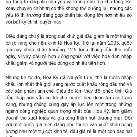
sự tăng trưởng nhu cầu yếu và lượng dầu tồn kho tăng. Sự
xoay chuyển chính trị có thể không thể cưỡng lại, nhưng các
yếu tố thị trường đang góp phần tác động lớn hơn nhiều so
với bất kỳ chính quyền nào.
Điều đáng chú ý là trong quá khứ, giá dầu giảm là một thắng
lợi rõ ràng cho nền kinh tế Hoa Kỳ. Trở lại năm 2005, quốc
gia này nhập khẩu khoảng 12,5 triệu thùng dầu thô mỗi
ngày, vì vậy dầu rẻ hơn đồng nghĩa với việc hóa đơn nhập
khẩu giảm và người tiêu dùng có nhiều tiền hơn.
Nhưng kể từ đó, Hoa Kỳ đã chuyển từ vị thế là nước nhập
khẩu lớn nhất thế giới sang nước xuất khẩu ròng dầu thô và
các sản phẩm tinh chế. Điều đó làm thay đổi phép tính. Giá
dầu thấp hơn vẫn có lợi cho người tiêu dùng tại các trạm
xăng, nhưng chúng cũng gây áp lực lên một trong những
ngành công nghiệp quan trọng nhất của Hoa Kỳ, làm giảm
doanh thu xuất khẩu và gia tăng thâm hụt thương mại. Đối
với một quốc gia hiện đang phụ thuộc vào xuất khẩu năng
lượng như một trụ cột kinh tế, dầu giá rẻ là một con dao hai