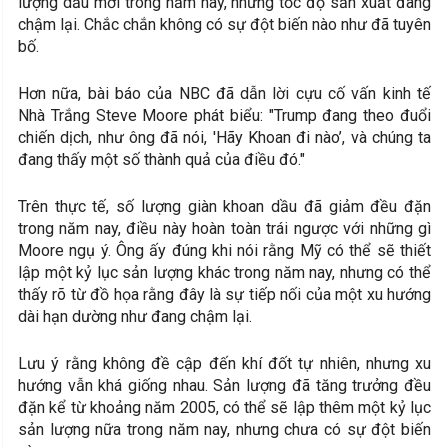
lượng dầu mới trong năm nay, nhưng tốc độ sản xuất đang
chậm lại. Chắc chắn không có sự đột biến nào như đã tuyên
bố.
Hơn nữa, bài báo của NBC đã dẫn lời cựu cố vấn kinh tế
Nhà Trắng Steve Moore phát biểu: "Trump đang theo đuổi
chiến dịch, như ông đã nói, 'Hãy Khoan đi nào’, và chúng ta
đang thấy một số thành quả của điều đó."
Trên thực tế, số lượng giàn khoan dầu đã giảm đều đặn
trong năm nay, điều này hoàn toàn trái ngược với những gì
Moore ngụ ý. Ông ấy đúng khi nói rằng Mỹ có thể sẽ thiết
lập một kỷ lục sản lượng khác trong năm nay, nhưng có thể
thấy rõ từ đồ họa rằng đây là sự tiếp nối của một xu hướng
dài hạn dường như đang chậm lại.
Lưu ý rằng không đề cập đến khí đốt tự nhiên, nhưng xu
hướng vẫn khá giống nhau. Sản lượng đã tăng trưởng đều
đặn kể từ khoảng năm 2005, có thể sẽ lập thêm một kỷ lục
sản lượng nữa trong năm nay, nhưng chưa có sự đột biến