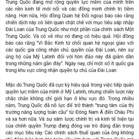
Trung Quốc đang mở rộng quyền lực mềm của mình trên
các nền kinh tế mới nổi và các đồng minh chính trị tiềm
năng. Hơn nữa, Hội đồng Quan hệ Đối ngoại báo cáo rằng
chiến dịch này có liên quan chặt chẽ với mục tiêu sáp nhập
Đài Loan của Trung Quốc như một phần của chính sách Một
Trung Quốc. Và có vẻ như nó đang có hiệu quả. Hội đồng
báo cáo rằng "Vì Bắc Kinh từ chối quan hệ ngoại giao với
các quốc gia công nhận chủ quyền của Đài Loan, nên sự
ủng hộ của Mỹ Latinh đối với hòn đảo này đã giảm dần
trong những năm gần đây". Ngày nay, chỉ một số ít quốc gia
trong khu vực công nhận quyền tự chủ của Đài Loan.
Mặc dù Trung Quốc đã cực kỳ hiệu quả trong việc tiếp quản
quyền lực mềm của mình ở Mỹ Latinh, nhưng chiến lược này
chắc chắn không chỉ giới hạn ở khu vực đó. Trong nhiều
năm, Trung Quốc đã nỗ lực để trở thành "trung tâm của thị
trường năng lượng toàn cầu" từ Đông Nam Á đến Châu Phi
và xa hơn nữa. Và sự xâm lược chính trị và kinh tế hiện tại
của chính quyền Trump đang đóng vai trò đúng đắn trong
các mục tiêu này. Các chính sách thuế quan của ông không