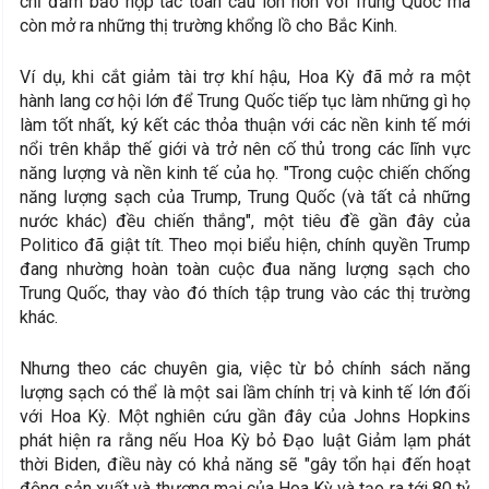
chỉ đảm bảo hợp tác toàn cầu lớn hơn với Trung Quốc mà
còn mở ra những thị trường khổng lồ cho Bắc Kinh.
Ví dụ, khi cắt giảm tài trợ khí hậu, Hoa Kỳ đã mở ra một
hành lang cơ hội lớn để Trung Quốc tiếp tục làm những gì họ
làm tốt nhất, ký kết các thỏa thuận với các nền kinh tế mới
nổi trên khắp thế giới và trở nên cố thủ trong các lĩnh vực
năng lượng và nền kinh tế của họ. "Trong cuộc chiến chống
năng lượng sạch của Trump, Trung Quốc (và tất cả những
nước khác) đều chiến thắng", một tiêu đề gần đây của
Politico đã giật tít. Theo mọi biểu hiện, chính quyền Trump
đang nhường hoàn toàn cuộc đua năng lượng sạch cho
Trung Quốc, thay vào đó thích tập trung vào các thị trường
khác.
Nhưng theo các chuyên gia, việc từ bỏ chính sách năng
lượng sạch có thể là một sai lầm chính trị và kinh tế lớn đối
với Hoa Kỳ. Một nghiên cứu gần đây của Johns Hopkins
phát hiện ra rằng nếu Hoa Kỳ bỏ Đạo luật Giảm lạm phát
thời Biden, điều này có khả năng sẽ "gây tổn hại đến hoạt
động sản xuất và thương mại của Hoa Kỳ và tạo ra tới 80 tỷ