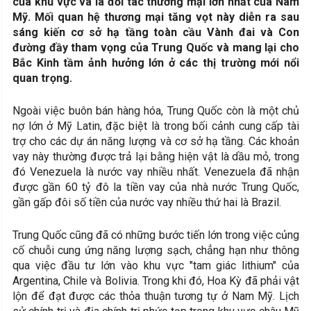
của khu vực và là đối tác thương mại lớn nhất của Nam
Mỹ. Mối quan hệ thương mại tăng vọt này diễn ra sau
sáng kiến ​​cơ sở hạ tầng toàn cầu Vành đai và Con
đường đầy tham vọng của Trung Quốc và mang lại cho
Bắc Kinh tầm ảnh hưởng lớn ở các thị trường mới nổi
quan trọng.
Ngoài việc buôn bán hàng hóa, Trung Quốc còn là một chủ
nợ lớn ở Mỹ Latin, đặc biệt là trong bối cảnh cung cấp tài
trợ cho các dự án năng lượng và cơ sở hạ tầng. Các khoản
vay này thường được trả lại bằng hiện vật là dầu mỏ, trong
đó Venezuela là nước vay nhiều nhất. Venezuela đã nhận
được gần 60 tỷ đô la tiền vay của nhà nước Trung Quốc,
gần gấp đôi số tiền của nước vay nhiều thứ hai là Brazil.
Trung Quốc cũng đã có những bước tiến lớn trong việc củng
cố chuỗi cung ứng năng lượng sạch, chẳng hạn như thông
qua việc đầu tư lớn vào khu vực "tam giác lithium" của
Argentina, Chile và Bolivia. Trong khi đó, Hoa Kỳ đã phải vật
lộn để đạt được các thỏa thuận tương tự ở Nam Mỹ. Lịch