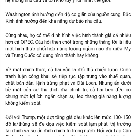
hệ thống nhu cầu và tồn kho tùy ý lớn nhất thế giới.
Washington ảnh hưởng đến độ co giãn của nguồn cung. Bắc
Kinh ảnh hưởng đến khả năng dự báo nhu cầu.
Cùng nhau, họ có thể định hình việc hình thành giá cả nhiều
hơn cả OPEC. Câu hỏi then chốt trong những tháng tới là liệu
một hình thức phối hợp năng lượng ngầm nào đó giữa Mỹ
và Trung Quốc có đang hình thành hay không.
Về mặt chính thức, cả hai vẫn là đối thủ chiến lược. Cuộc
tranh luận công khai sẽ tiếp tục tập trung vào thuế quan,
chất bán dẫn, lệnh trừng phạt và Đài Loan. Nhưng ẩn dưới
bề mặt của sự thù địch địa chính trị, cả hai bên đều có
chung một lợi ích: ngăn chặn sự leo thang giá năng lượng
không kiểm soát.
Đối với Trump, một đợt tăng giá dầu khác lên mức 130-150
đô la/thùng sẽ đe dọa việc kiểm soát lạm phát, thị trường
tài chính và sự ổn định chính trị trong nước. Đối với Tập Cận