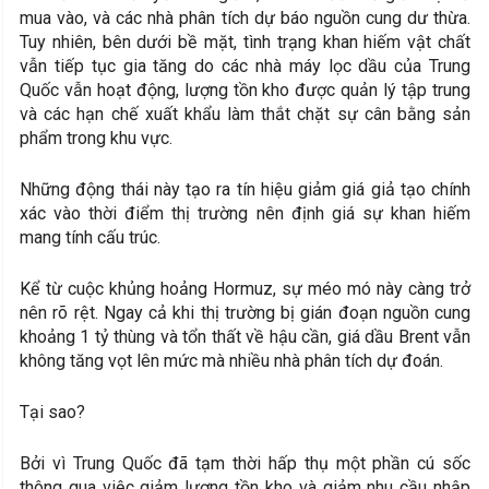
mua vào, và các nhà phân tích dự báo nguồn cung dư thừa.
Tuy nhiên, bên dưới bề mặt, tình trạng khan hiếm vật chất
vẫn tiếp tục gia tăng do các nhà máy lọc dầu của Trung
Quốc vẫn hoạt động, lượng tồn kho được quản lý tập trung
và các hạn chế xuất khẩu làm thắt chặt sự cân bằng sản
phẩm trong khu vực.
Những động thái này tạo ra tín hiệu giảm giá giả tạo chính
xác vào thời điểm thị trường nên định giá sự khan hiếm
mang tính cấu trúc.
Kể từ cuộc khủng hoảng Hormuz, sự méo mó này càng trở
nên rõ rệt. Ngay cả khi thị trường bị gián đoạn nguồn cung
khoảng 1 tỷ thùng và tổn thất về hậu cần, giá dầu Brent vẫn
không tăng vọt lên mức mà nhiều nhà phân tích dự đoán.
Tại sao?
Bởi vì Trung Quốc đã tạm thời hấp thụ một phần cú sốc
thông qua việc giảm lượng tồn kho và giảm nhu cầu nhập