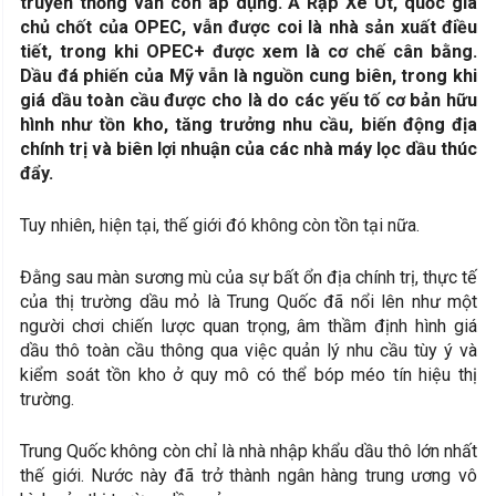
truyền thống vẫn còn áp dụng. Ả Rập Xê Út, quốc gia
chủ chốt của OPEC, vẫn được coi là nhà sản xuất điều
tiết, trong khi OPEC+ được xem là cơ chế cân bằng.
Dầu đá phiến của Mỹ vẫn là nguồn cung biên, trong khi
giá dầu toàn cầu được cho là do các yếu tố cơ bản hữu
hình như tồn kho, tăng trưởng nhu cầu, biến động địa
chính trị và biên lợi nhuận của các nhà máy lọc dầu thúc
đẩy.
Tuy nhiên, hiện tại, thế giới đó không còn tồn tại nữa.
Đằng sau màn sương mù của sự bất ổn địa chính trị, thực tế
của thị trường dầu mỏ là Trung Quốc đã nổi lên như một
người chơi chiến lược quan trọng, âm thầm định hình giá
dầu thô toàn cầu thông qua việc quản lý nhu cầu tùy ý và
kiểm soát tồn kho ở quy mô có thể bóp méo tín hiệu thị
trường.
Trung Quốc không còn chỉ là nhà nhập khẩu dầu thô lớn nhất
thế giới. Nước này đã trở thành ngân hàng trung ương vô