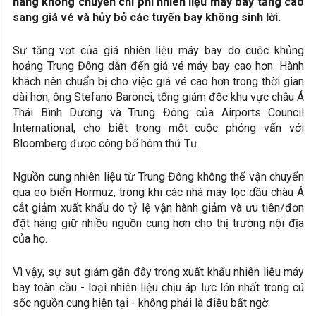
hàng không chuyển chi phí nhiên liệu máy bay tăng cao
sang giá vé và hủy bỏ các tuyến bay không sinh lời.
Sự tăng vọt của giá nhiên liệu máy bay do cuộc khủng
hoảng Trung Đông dẫn đến giá vé máy bay cao hơn. Hành
khách nên chuẩn bị cho việc giá vé cao hơn trong thời gian
dài hơn, ông Stefano Baronci, tổng giám đốc khu vực châu Á
Thái Bình Dương và Trung Đông của Airports Council
International, cho biết trong một cuộc phỏng vấn với
Bloomberg được công bố hôm thứ Tư.
Nguồn cung nhiên liệu từ Trung Đông không thể vận chuyển
qua eo biển Hormuz, trong khi các nhà máy lọc dầu châu Á
cắt giảm xuất khẩu do tỷ lệ vận hành giảm và ưu tiên/đơn
đặt hàng giữ nhiều nguồn cung hơn cho thị trường nội địa
của họ.
Vì vậy, sự sụt giảm gần đây trong xuất khẩu nhiên liệu máy
bay toàn cầu - loại nhiên liệu chịu áp lực lớn nhất trong cú
sốc nguồn cung hiện tại - không phải là điều bất ngờ.