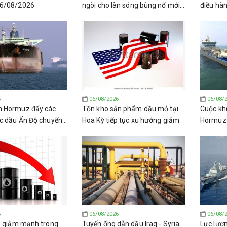
06/08/2026
ngòi cho làn sóng bùng nổ mới
điều hà
về lọc dầu toàn cầu.
Venezue
6
06/08/2026
06/08/
n Hormuz đẩy các
Tồn kho sản phẩm dầu mỏ tại
Cuộc kh
c dầu Ấn Độ chuyển
Hoa Kỳ tiếp tục xu hướng giảm
Hormuz đ
 các loại dầu thô
trường 
(LPG) t
6
06/08/2026
06/08/
ô giảm mạnh trong
Tuyến ống dẫn dầu Iraq - Syria
Lực lượn