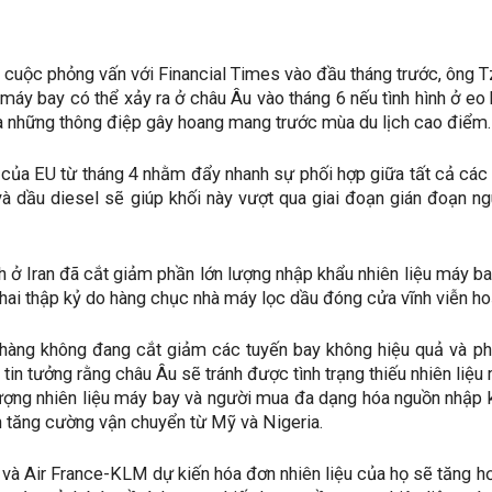
 cuộc phỏng vấn với Financial Times vào đầu tháng trước, ông Tzi
u máy bay có thể xảy ra ở châu Âu vào tháng 6 nếu tình hình ở 
a những thông điệp gây hoang mang trước mùa du lịch cao điểm.
của EU từ tháng 4 nhằm đẩy nhanh sự phối hợp giữa tất cả các 
à dầu diesel sẽ giúp khối này vượt qua giai đoạn gián đoạn ngu
nh ở Iran đã cắt giảm phần lớn lượng nhập khẩu nhiên liệu máy b
 hai thập kỷ do hàng chục nhà máy lọc dầu đóng cửa vĩnh viễn ho
hàng không đang cắt giảm các tuyến bay không hiệu quả và phả
tin tưởng rằng châu Âu sẽ tránh được tình trạng thiếu nhiên liệ
ượng nhiên liệu máy bay và người mua đa dạng hóa nguồn nhập 
 tăng cường vận chuyển từ Mỹ và Nigeria.
 và Air France-KLM dự kiến hóa đơn nhiên liệu của họ sẽ tăng h