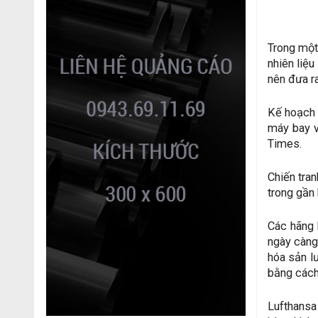
Trong một
nhiên liệ
nên đưa r
Kế hoạch 
máy bay v
Times.
Chiến tra
trong gần
Các hãng 
ngày càng 
hóa sản l
bằng cách
Lufthansa