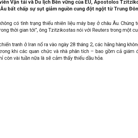
iên Vận tải và Du lịch Bền vững của EU, Apostolos Tzitziko
Âu bất chấp sự sụt giảm nguồn cung đột ngột từ Trung Đông
 không có tình trạng thiếu nhiên liệu máy bay ở châu Âu. Chúng t
trong thời gian tới”, ông Tzitzikostas nói với Reuters trong mộ
chiến tranh ở Iran nổ ra vào ngày 28 tháng 2, các hãng hàng khôn
trong khi các quan chức và nhà phân tích – bao gồm cả giám đ
ỉ còn vài tuần nữa là sẽ cảm thấy thiếu dầu hỏa.