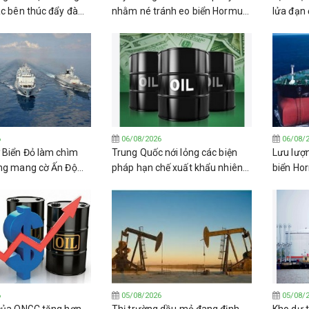
ác bên thúc đẩy đàm
nhằm né tránh eo biển Hormuz
lửa đạn 
 trở lại eo biển
có thể được khôi phục trong
dầu của 
vòng 3 năm
6
06/08/2026
06/08/
 Biển Đỏ làm chìm
Trung Quốc nới lỏng các biện
Lưu lượ
ng mang cờ Ấn Độ
pháp hạn chế xuất khẩu nhiên
biển Ho
 biển Yemen
liệu khi tình trạng thắt chặt
chấp cá
nguồn cung toàn cầu trầm
hòa bìn
trọng hơn
6
05/08/2026
05/08/