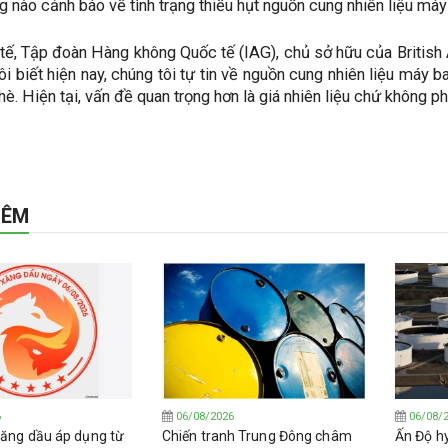
 nào cảnh báo về tình trạng thiếu hụt nguồn cung nhiên liệu máy
 tế, Tập đoàn Hàng không Quốc tế (IAG), chủ sở hữu của British 
ôi biết hiện nay, chúng tôi tự tin về nguồn cung nhiên liệu máy b
è. Hiện tại, vấn đề quan trọng hơn là giá nhiên liệu chứ không p
HÊM
6
06/08/2026
06/08/
 xăng dầu áp dụng từ
Chiến tranh Trung Đông châm
Ấn Độ h