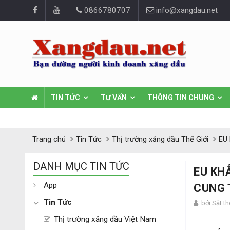
0866780707
info@xangdau.net
TIN TỨC
TƯ VẤN
THÔNG TIN CHUNG
Trang chủ
Tin Tức
Thị trường xăng dầu Thế Giới
EU 
DANH MỤC TIN TỨC
EU KH
App
CUNG 
Tin Tức
bởi Sắt t
Thị trường xăng dầu Việt Nam