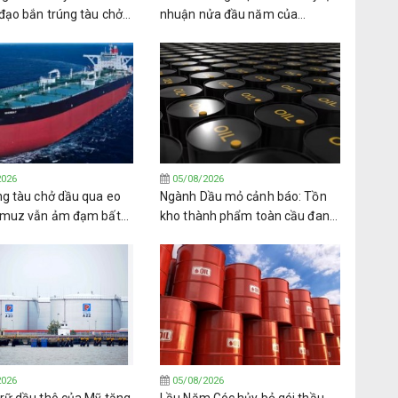
đạo bắn trúng tàu chở
nhuận nửa đầu năm của
Ả Rập Xê-út ở Biển Đỏ
Glencore
2026
05/08/2026
ng tàu chở dầu qua eo
Ngành Dầu mỏ cảnh báo: Tồn
rmuz vẫn ảm đạm bất
kho thành phẩm toàn cầu đang
c báo cáo về đàm phán
cạn kiệt ở mức đáng báo động
h
2026
05/08/2026