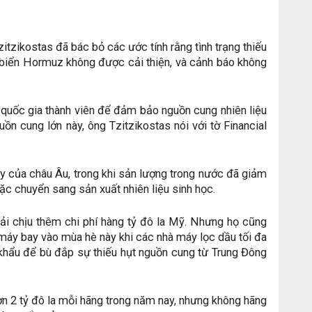
tzikostas đã bác bỏ các ước tính rằng tình trạng thiếu
eo biển Hormuz không được cải thiện, và cảnh báo không
quốc gia thành viên để đảm bảo nguồn cung nhiên liệu
ồn cung lớn này, ông Tzitzikostas nói với tờ Financial
ay của châu Âu, trong khi sản lượng trong nước đã giảm
ặc chuyển sang sản xuất nhiên liệu sinh học.
i chịu thêm chi phí hàng tỷ đô la Mỹ. Nhưng họ cũng
u máy bay vào mùa hè này khi các nhà máy lọc dầu tối đa
khẩu để bù đắp sự thiếu hụt nguồn cung từ Trung Đông
ơn 2 tỷ đô la mỗi hãng trong năm nay, nhưng không hãng