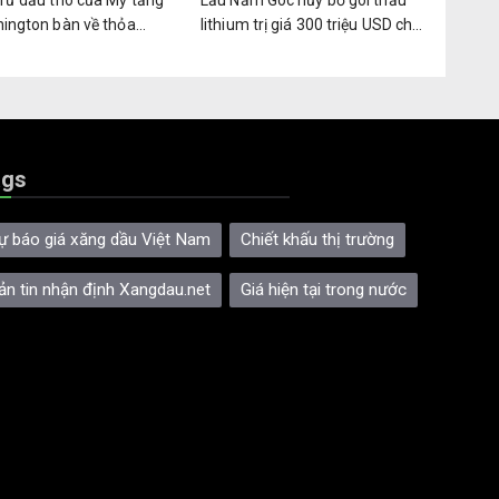
trữ dầu thô của Mỹ tăng
Lầu Năm Góc hủy bỏ gói thầu
hington bàn về thỏa
lithium trị giá 300 triệu USD cho
òa bình tiềm năng
kho dự trữ quốc phòng
ags
ự báo giá xăng dầu Việt Nam
Chiết khấu thị trường
ản tin nhận định Xangdau.net
Giá hiện tại trong nước