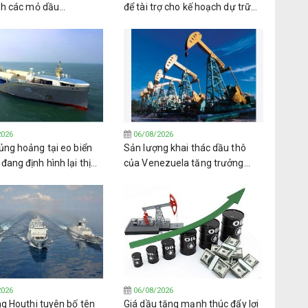
nh các mỏ dầu
để tài trợ cho kế hoạch dự trữ
la từ PDVSA
nhiên liệu trị giá 42 tỷ USD
2026
06/08/2026
ủng hoảng tại eo biển
Sản lượng khai thác dầu thô
ang định hình lại thị
của Venezuela tăng trưởng
khí dầu mỏ hóa lỏng
trong bối cảnh nhiều thách thức
oàn cầu
2026
06/08/2026
g Houthi tuyên bố tên
Giá dầu tăng mạnh thúc đẩy lợi