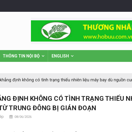
THÔNG TIN NỘI BỘ
ENGLISH
khẳng định không có tình trạng thiếu nhiên liệu máy bay dù nguồn c
ẲNG ĐỊNH KHÔNG CÓ TÌNH TRẠNG THIẾU N
TỪ TRUNG ĐÔNG BỊ GIÁN ĐOẠN
hép
08/06/2026