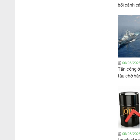
bối cảnh c
phán mở cửa
Hormuz
06/08/202
Tấn công ở
tàu chở hà
ngoàiơi bờ
05/08/202