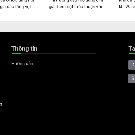
của ONGC tăng hơn
Thị trường dầu mỏ đang định
Kho dự 
 giá dầu tăng vọt
giá theo một thỏa thuận với
khi Was
Iran vốn chưa từng tồn tại
thuận h
Thông tin
T
Hướng dẫn
D
B
g