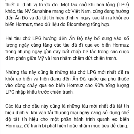
thiết bị định vị trước đó. Một tàu chở khí hóa lỏng (LPG)
khác, tàu NV Sunshine mang cờ Việt Nam, cũng đang hướng
đến Ấn Độ và đã tắt tín hiệu định vị ngay sau khi ra khỏi eo
biển Hormuz, theo dữ liệu do Bloomberg tổng hợp.
Hai tàu chở LPG hướng đến Ấn Độ này bổ sung vào số
lượng ngày càng tăng các tàu đã đi qua eo biển Hormuz
trong những ngày gần đây bất chấp bế tắc trong các cuộc
đàm phán giữa Mỹ và Iran nhằm chấm dứt chiến tranh.
Những tàu này cũng là những tàu chở LPG mới nhất đã ra
khỏi eo biển và hiện đang đến Ấn Độ, quốc gia phụ thuộc
vào dòng chảy qua eo biển Hormuz cho 90% tổng lượng
LPG nhập khẩu trước chiến tranh.
Các tàu chở dầu này cũng là những tàu mới nhất đã tắt tín
hiệu định vị khi vận tải thương mại ngày càng sử dụng chế
độ tắt tín hiệu cho một phần hành trình quanh eo biển
Hormuz, để tránh bị phát hiện hoặc nhắm mục tiêu dễ dàng.