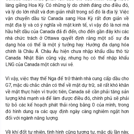
láng giềng Hoa Kỳ. Có những lý do chính đáng cho điều đó,
và lý do lớn nhất và đơn giản nhất trong số đó là địa lý. Việc
vận chuyển dầu từ Canada sang Hoa Kỳ rất đơn giản về
mặt địa lý và có ý nghĩa về mặt kinh tế, vì vậy đó là nơi mà
hầu hết dầu của Canada đã đi đến, cho đến gần đây khi các
nhà chức trách ở Ottawa quyết định rằng một số sự đa
dạng hóa có thể là một ý tưởng hay. Hướng đa dạng hóa
chính là Châu Á. Châu Âu hiện chưa nhập khẩu dầu thô từ
Canada. Nhật Bản cũng vậy, nhưng họ có thể nhập khẩu
LNG của Canada một cách vui vẻ.
Vì vậy, việc thay thế Nga để trở thành nhà cung cấp dầu cho
G7, mặc dù chắc chắn có thể về mặt dự trữ, sẽ rất khó khăn
về mặt thực hiện vì trước tiên, Canada sẽ cần phải tăng sản
lượng khá mạnh và để làm được điều đó, chính phủ sẽ phải
từ bỏ các kế hoạch phát thải ròng bằng 0 của mình, trong
đó hình dung ra các quy định ngày càng nghiêm ngặt hơn
đối với ngành năng lượng.
Về khí đốt tự nhiên, tình hình cũng tương tự, mặc dù lần này,