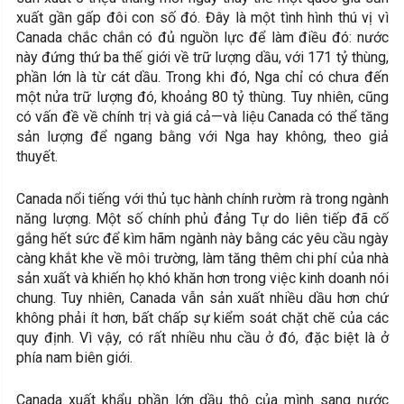
xuất gần gấp đôi con số đó. Đây là một tình hình thú vị vì
Canada chắc chắn có đủ nguồn lực để làm điều đó: nước
này đứng thứ ba thế giới về trữ lượng dầu, với 171 tỷ thùng,
phần lớn là từ cát dầu. Trong khi đó, Nga chỉ có chưa đến
một nửa trữ lượng đó, khoảng 80 tỷ thùng. Tuy nhiên, cũng
có vấn đề về chính trị và giá cả—và liệu Canada có thể tăng
sản lượng để ngang bằng với Nga hay không, theo giả
thuyết.
Canada nổi tiếng với thủ tục hành chính rườm rà trong ngành
năng lượng. Một số chính phủ đảng Tự do liên tiếp đã cố
gắng hết sức để kìm hãm ngành này bằng các yêu cầu ngày
càng khắt khe về môi trường, làm tăng thêm chi phí của nhà
sản xuất và khiến họ khó khăn hơn trong việc kinh doanh nói
chung. Tuy nhiên, Canada vẫn sản xuất nhiều dầu hơn chứ
không phải ít hơn, bất chấp sự kiểm soát chặt chẽ của các
quy định. Vì vậy, có rất nhiều nhu cầu ở đó, đặc biệt là ở
phía nam biên giới.
Canada xuất khẩu phần lớn dầu thô của mình sang nước