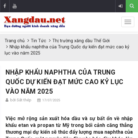
Trang chủ
Tin Tức
Thị trường xăng dầu Thế Giới
Nhập khẩu naphtha của Trung Quốc dự kiến đạt mức cao kỷ
lục vào năm 2025
NHẬP KHẨU NAPHTHA CỦA TRUNG
QUỐC DỰ KIẾN ĐẠT MỨC CAO KỶ LỤC
VÀO NĂM 2025
bởi Sắt thép
17/07/2025
Việc mở rộng sản xuất hóa dầu và sự bất ổn về nhập
khẩu etan và propan từ Mỹ trong bối cảnh căng thẳng
thương mại dự kiến sẽ thúc đẩy lượng mua naphtha của