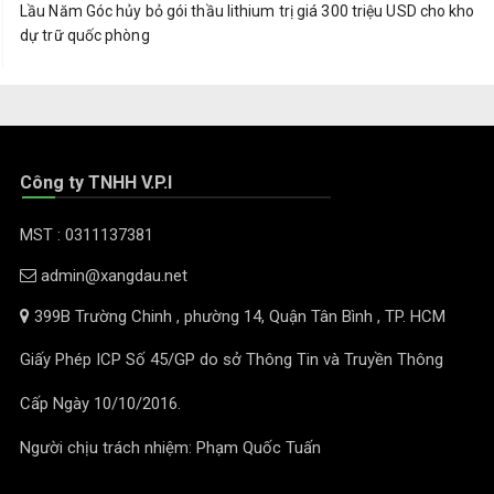
Lầu Năm Góc hủy bỏ gói thầu lithium trị giá 300 triệu USD cho kho
dự trữ quốc phòng
Công ty TNHH V.P.I
MST : 0311137381
admin@xangdau.net
399B Trường Chinh , phường 14, Quận Tân Bình , TP. HCM
Giấy Phép ICP Số 45/GP do sở Thông Tin và Truyền Thông
Cấp Ngày 10/10/2016.
Người chịu trách nhiệm: Phạm Quốc Tuấn