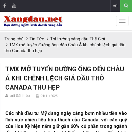
Trang chủ
Tin Tức
Thị trường xăng dầu Thế Giới
TMX mở tuyến đường ống đến Châu Á khi chênh lệch giá dầu
thô Canada thu hẹp
TMX MỞ TUYẾN ĐƯỜNG ỐNG ĐẾN CHÂU
Á KHI CHÊNH LỆCH GIÁ DẦU THÔ
CANADA THU HẸP
bởi Sắt thép
04/11/2025
Các nhà đầu tư Mỹ đang ngày càng bơm nhiều tiền vào
lĩnh vực nhiên liệu hóa thạch của Canada, với các quỹ
của Hoa Kỳ hiện nắm giữ gần 60% cổ phần trong ngành