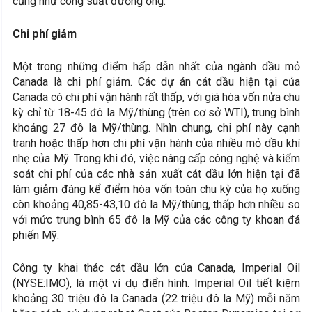
cũng như công suất đường ống.
Chi phí giảm
Một trong những điểm hấp dẫn nhất của ngành dầu mỏ
Canada là chi phí giảm. Các dự án cát dầu hiện tại của
Canada có chi phí vận hành rất thấp, với giá hòa vốn nửa chu
kỳ chỉ từ 18-45 đô la Mỹ/thùng (trên cơ sở WTI), trung bình
khoảng 27 đô la Mỹ/thùng. Nhìn chung, chi phí này cạnh
tranh hoặc thấp hơn chi phí vận hành của nhiều mỏ dầu khí
nhẹ của Mỹ. Trong khi đó, việc nâng cấp công nghệ và kiểm
soát chi phí của các nhà sản xuất cát dầu lớn hiện tại đã
làm giảm đáng kể điểm hòa vốn toàn chu kỳ của họ xuống
còn khoảng 40,85-43,10 đô la Mỹ/thùng, thấp hơn nhiều so
với mức trung bình 65 đô la Mỹ của các công ty khoan đá
phiến Mỹ.
Công ty khai thác cát dầu lớn của Canada, Imperial Oil
(NYSE:IMO), là một ví dụ điển hình. Imperial Oil tiết kiệm
khoảng 30 triệu đô la Canada (22 triệu đô la Mỹ) mỗi năm