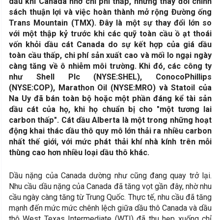
dầu khí Canada nhờ chi phí thấp, những thay đổi chính
sách thuận lợi và việc hoàn thành mở rộng Đường ống
Trans Mountain (TMX). Đây là một sự thay đổi lớn so
với một thập kỷ trước khi các quỹ toàn cầu ồ ạt thoái
vốn khỏi dầu cát Canada do sự kết hợp của giá dầu
toàn cầu thấp, chi phí sản xuất cao và mối lo ngại ngày
càng tăng về ô nhiễm môi trường. Khi đó, các công ty
như Shell Plc (NYSE:SHEL), ConocoPhillips
(NYSE:COP), Marathon Oil (NYSE:MRO) và Statoil của
Na Uy đã bán toàn bộ hoặc một phần đáng kể tài sản
dầu cát của họ, khi họ chuẩn bị cho "một tương lai
carbon thấp". Cát dầu Alberta là một trong những hoạt
động khai thác dầu thô quy mô lớn thải ra nhiều carbon
nhất thế giới, với mức phát thải khí nhà kính trên mỗi
thùng cao hơn nhiều loại dầu thô khác.
Dầu nặng của Canada dường như cũng đang quay trở lại.
Nhu cầu dầu nặng của Canada đã tăng vọt gần đây, nhờ nhu
cầu ngày càng tăng từ Trung Quốc. Thực tế, nhu cầu đã tăng
mạnh đến mức mức chênh lệch giữa dầu thô Canada và dầu
thô West Texas Intermediate (WTI) đã thu hẹp xuống chỉ