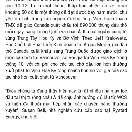
còn 10-12 đô la một thùng, thấp hơn nhiều so với mức
khoảng 50 đô la một thùng đã đạt được bảy năm trước, chủ
yếu do tình trạng tắc nghẽn đường ống. Việc hoàn thành
TMX đã giúp Canada xuất khẩu tới 890.000 thùng dầu thô
mỗi ngày sang Trung Quốc và châu Á, thu hút nguồn cung từ
vùng Trung Tây Hoa Kỳ và Bờ Vịnh. Theo Jeff Kralowetz,
Phó Chủ tịch Phát triển Kinh doanh tại Argus Media, giá dầu
thô Canada xuất khẩu sang Trung Quốc được giao dịch ở
mức cao hơn tại Vancouver so với giá tại Vịnh Hoa Kỳ trong
tháng 10, với chi phí cho các tàu chở dầu lớn hơn thường
xuất phát từ Vịnh Hoa Kỳ tăng nhanh hơn so với giá của các
tàu nhỏ hơn xuất phát từ Vancouver.
"Điều chúng ta đang thấy hiện nay là rất nhiều nhà máy lọc
dầu tại thị trường châu Á đã chịu ảnh hưởng đủ lâu từ WCS
và hiện đã thoải mái tiếp nhận các chuyến hàng thường
xuyên", Susan Bell, nhà nghiên cứu cấp cao tại Rystad
Energy, cho biết.