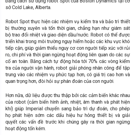
bằng cách sử dụng robot Spot của Boston Dynamics tại cơ
sở Cold Lake, Alberta.
Robot Spot thực hiện các nhiệm vụ kiểm tra và bảo trì thiết
bị thường xuyên và tốn thời gian, chẳng hạn như giám sát
bộ trao đổi nhiệt và giao diện dầu/nước. Robot có thể được
triển khai trong môi trường nguy hiểm hoặc các khu vực khó
tiếp cận, giúp giảm thiểu nguy cơ con người tiếp xúc với rủi
ro, chi phí và thời gian ngừng hoạt động liên quan do các sự
cố an toàn. Bằng cách tự động hóa tới 70% các vòng kiểm
tra của người vận hành, robot giải phóng nhân công để tập
trung vào các nhiệm vụ phức tạp hơn, có giá trị cao hơn và
quan trọng hơn, đòi hỏi sự phán đoán của con người.
Hơn nữa, dữ liệu được thu thập bởi các cảm biến khác nhau
của robot (cảm biến hình ảnh, nhiệt, âm thanh và phát hiện
khí) giúp Imperial chuyển sang bảo trì dự đoán, cho phép
họ phát hiện sớm các dấu hiệu hư hỏng thiết bị và giải
quyết các vấn đề trước khi chúng gây ra thời gian ngừng
hoạt động tốn kém.