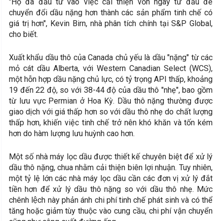
"Họ đã đầu tư vào việc cải thiện vốn ngay từ đầu để
chuyển đổi dầu nặng hơn thành các sản phẩm tinh chế có
giá trị hơn", Kevin Birn, nhà phân tích chính tại S&P Global,
cho biết.
Xuất khẩu dầu thô của Canada chủ yếu là dầu "nặng" từ các
mỏ cát dầu Alberta, với Western Canadian Select (WCS),
một hỗn hợp dầu nặng chủ lực, có tỷ trọng API thấp, khoảng
19 đến 22 độ, so với 38-44 độ của dầu thô "nhẹ", bao gồm
từ lưu vực Permian ở Hoa Kỳ. Dầu thô nặng thường được
giao dịch với giá thấp hơn so với dầu thô nhẹ do chất lượng
thấp hơn, khiến việc tinh chế trở nên khó khăn và tốn kém
hơn do hàm lượng lưu huỳnh cao hơn.
Một số nhà máy lọc dầu được thiết kế chuyên biệt để xử lý
dầu thô nặng, chua nhằm cải thiện biên lợi nhuận. Tuy nhiên,
một tỷ lệ lớn các nhà máy lọc dầu cần các đơn vị xử lý đắt
tiền hơn để xử lý dầu thô nặng so với dầu thô nhẹ. Mức
chênh lệch này phản ánh chi phí tinh chế phát sinh và có thể
tăng hoặc giảm tùy thuộc vào cung cầu, chi phí vận chuyển