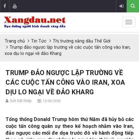
Trang chủ
Tin Tức
Thị trường xăng dầu Thế Giới
Trump đảo ngược lập trường về các cuộc tấn công vào Iran,
xoa dịu lo ngại về đảo Kharg
TRUMP ĐẢO NGƯỢC LẬP TRƯỜNG VỀ
CÁC CUỘC TẤN CÔNG VÀO IRAN, XOA
DỊU LO NGẠI VỀ ĐẢO KHARG
bởi Sắt thép
12/06/2026
Tổng thống Donald Trump hôm thứ Năm đã hủy bỏ các
cuộc tấn công quân sự theo kế hoạch nhằm vào Iran,
đảo ngược các mối đe dọa trước đó về hành động tiếp