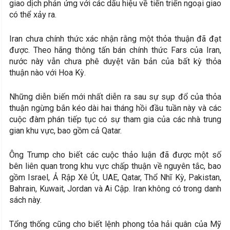
giao dịch phản ứng với các dấu hiệu về tiến triển ngoại giao
có thể xảy ra.
Iran chưa chính thức xác nhận rằng một thỏa thuận đã đạt
được. Theo hãng thông tấn bán chính thức Fars của Iran,
nước này vẫn chưa phê duyệt văn bản của bất kỳ thỏa
thuận nào với Hoa Kỳ.
Những diễn biến mới nhất diễn ra sau sự sụp đổ của thỏa
thuận ngừng bắn kéo dài hai tháng hồi đầu tuần này và các
cuộc đàm phán tiếp tục có sự tham gia của các nhà trung
gian khu vực, bao gồm cả Qatar.
Ông Trump cho biết các cuộc thảo luận đã được một số
bên liên quan trong khu vực chấp thuận về nguyên tắc, bao
gồm Israel, Ả Rập Xê Út, UAE, Qatar, Thổ Nhĩ Kỳ, Pakistan,
Bahrain, Kuwait, Jordan và Ai Cập. Iran không có trong danh
sách này.
Tổng thống cũng cho biết lệnh phong tỏa hải quân của Mỹ