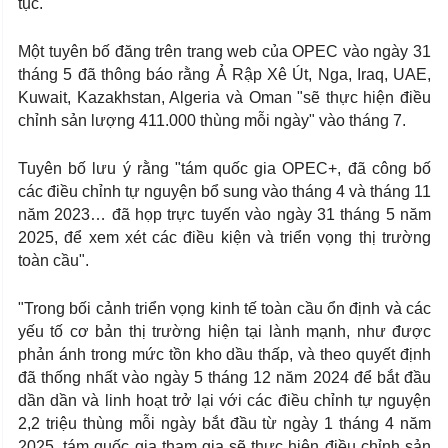
tục.
Một tuyên bố đăng trên trang web của OPEC vào ngày 31
tháng 5 đã thông báo rằng Ả Rập Xê Út, Nga, Iraq, UAE,
Kuwait, Kazakhstan, Algeria và Oman "sẽ thực hiện điều
chỉnh sản lượng 411.000 thùng mỗi ngày" vào tháng 7.
Tuyên bố lưu ý rằng "tám quốc gia OPEC+, đã công bố
các điều chỉnh tự nguyện bổ sung vào tháng 4 và tháng 11
năm 2023… đã họp trực tuyến vào ngày 31 tháng 5 năm
2025, để xem xét các điều kiện và triển vọng thị trường
toàn cầu".
"Trong bối cảnh triển vọng kinh tế toàn cầu ổn định và các
yếu tố cơ bản thị trường hiện tại lành mạnh, như được
phản ánh trong mức tồn kho dầu thấp, và theo quyết định
đã thống nhất vào ngày 5 tháng 12 năm 2024 để bắt đầu
dần dần và linh hoạt trở lại với các điều chỉnh tự nguyện
2,2 triệu thùng mỗi ngày bắt đầu từ ngày 1 tháng 4 năm
2025, tám quốc gia tham gia sẽ thực hiện điều chỉnh sản