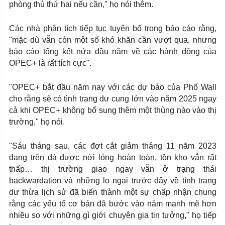
phòng thủ thứ hai nếu cần," họ nói thêm.
Các nhà phân tích tiếp tục tuyên bố trong báo cáo rằng,
"mặc dù vẫn còn một số khó khăn cần vượt qua, nhưng
báo cáo tổng kết nửa đầu năm về các hành động của
OPEC+ là rất tích cực".
"OPEC+ bắt đầu năm nay với các dự báo của Phố Wall
cho rằng sẽ có tình trạng dư cung lớn vào năm 2025 ngay
cả khi OPEC+ không bổ sung thêm một thùng nào vào thị
trường," họ nói.
"Sáu tháng sau, các đợt cắt giảm tháng 11 năm 2023
đang trên đà được nới lỏng hoàn toàn, tồn kho vẫn rất
thấp… thị trường giao ngay vẫn ở trạng thái
backwardation và những lo ngại trước đây về tình trạng
dư thừa lịch sử đã biến thành một sự chấp nhận chung
rằng các yếu tố cơ bản đã bước vào năm mạnh mẽ hơn
nhiều so với những gì giới chuyên gia tin tưởng," họ tiếp