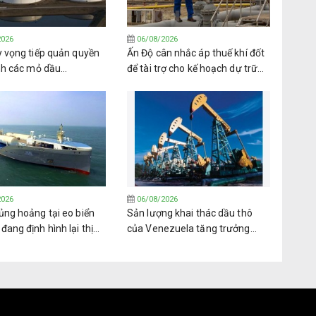
2026
06/08/2026
y vọng tiếp quản quyền
Ấn Độ cân nhắc áp thuế khí đốt
nh các mỏ dầu
để tài trợ cho kế hoạch dự trữ
la từ PDVSA
nhiên liệu trị giá 42 tỷ USD
2026
06/08/2026
ủng hoảng tại eo biển
Sản lượng khai thác dầu thô
ang định hình lại thị
của Venezuela tăng trưởng
khí dầu mỏ hóa lỏng
trong bối cảnh nhiều thách thức
oàn cầu