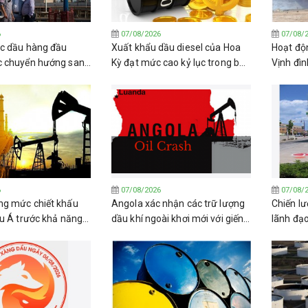
6
07/08/2026
07/08/
c dầu hàng đầu
Xuất khẩu dầu diesel của Hoa
Hoạt độn
c chuyển hướng sang
Kỳ đạt mức cao kỷ lục trong bối
Vịnh đìn
a Nga
cảnh kho dự trữ trong nước
phóng tê
giảm sút
Houthi
6
07/08/2026
07/08/
g mức chiết khấu
Angola xác nhận các trữ lượng
Chiến lư
âu Á trước khả năng
dầu khí ngoài khơi mới với giếng
lãnh đạ
hỏa thuận về Eo biển
khoan Katambi-2
trở lại d