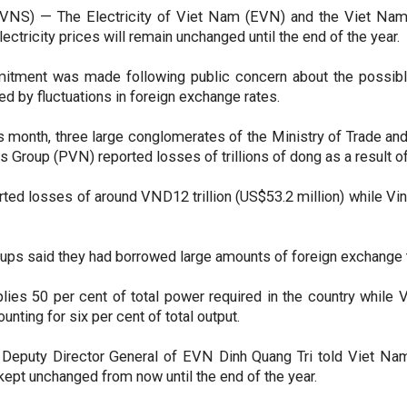
NS) — The Electricity of Viet Nam (EVN) and the Viet Nam 
ectricity prices will remain unchanged until the end of the year.
tment was made following public concern about the possible e
d by fluctuations in foreign exchange rates.
his month, three large conglomerates of the Ministry of Trade a
s Group (PVN) reported losses of trillions of dong as a result o
ted losses of around VND12 trillion (US$53.2 million) while Vi
ups said they had borrowed large amounts of foreign exchange to
ies 50 per cent of total power required in the country while V
nting for six per cent of total output.
Deputy Director General of EVN Dinh Quang Tri told Viet Nam T
kept unchanged from now until the end of the year.