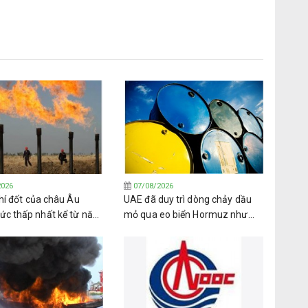
2026
07/08/2026
hí đốt của châu Âu
UAE đã duy trì dòng chảy dầu
c thấp nhất kể từ năm
mỏ qua eo biển Hormuz như
i mùa đông đang cận kề
thế nào