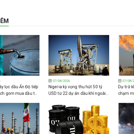
HÊM
6
07/08/2026
07/08/
y lọc dầu Ấn Độ tiếp
Nigeria kỳ vọng thu hút 50 tỷ
Dự trữ k
dịch gom mua dầu thô
USD từ 22 dự án dầu khí ngoài
chạm mứ
khơi
2011 kh