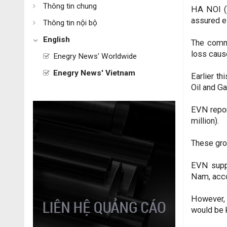
Thông tin chung
HA NOI (V
assured el
Thông tin nội bộ
English
The commi
loss cause
Enegry News' Worldwide
Enegry News' Vietnam
Earlier t
Oil and Ga
EVN repor
million).
These gro
EVN suppl
Nam, accou
However, 
would be 