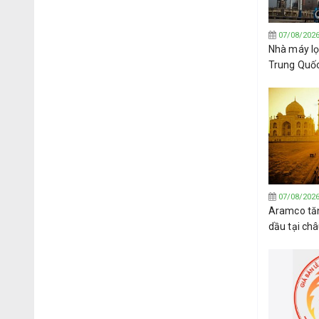
07/08/202
Nhà máy lọ
Trung Quố
dầu thô củ
07/08/202
Aramco tăn
dầu tại ch
đạt được t
Hormuz