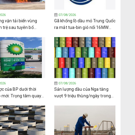
2026
07/08/2026
g vận tải biển vùng
Gã khổng lồ dầu mỏ Trung Quốc
h trệ sau tuyên bố
ra mắt tua-bin gió nổi 16MW
n lửa của lực lượng
đầu tiên trên thế giới
2026
07/08/2026
ợc của BP dưới thời
Sản lượng dầu của Nga tăng
o mới: Trọng tâm quay
vượt 9 triệu thùng/ngày trong
ầu khí và lợi ích cổ đông
tháng 7