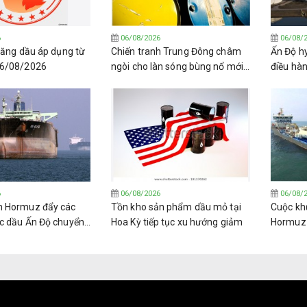
6
06/08/2026
06/08/
 xăng dầu áp dụng từ
Chiến tranh Trung Đông châm
Ấn Độ h
06/08/2026
ngòi cho làn sóng bùng nổ mới
điều hà
về lọc dầu toàn cầu.
Venezue
6
06/08/2026
06/08/
n Hormuz đẩy các
Tồn kho sản phẩm dầu mỏ tại
Cuộc kh
c dầu Ấn Độ chuyển
Hoa Kỳ tiếp tục xu hướng giảm
Hormuz đ
 các loại dầu thô
trường 
(LPG) t