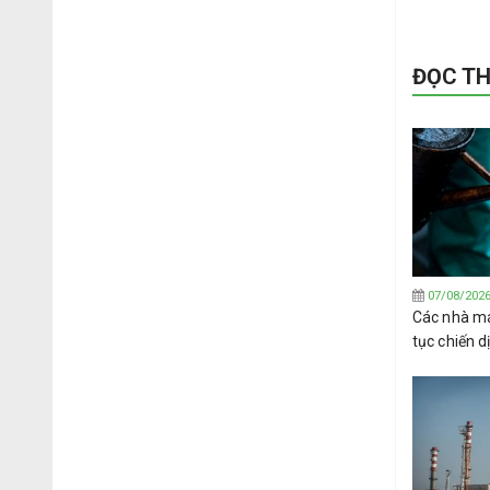
ĐỌC T
07/08/202
Các nhà má
tục chiến 
Tây Phi