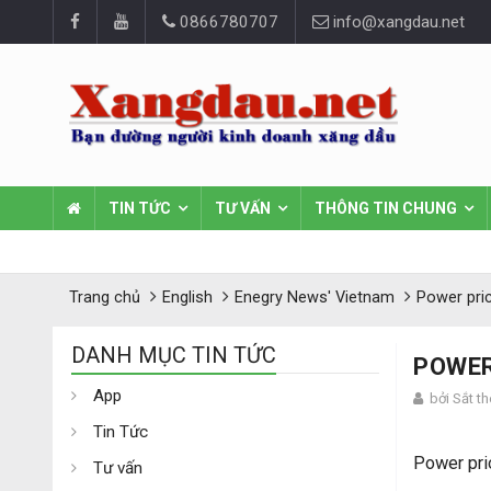
0866780707
info@xangdau.net
TIN TỨC
TƯ VẤN
THÔNG TIN CHUNG
Trang chủ
English
Enegry News' Vietnam
Power pri
DANH MỤC TIN TỨC
POWER
App
bởi Sắt t
Tin Tức
Power pri
Tư vấn