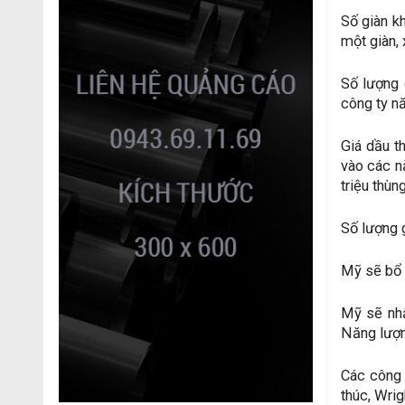
Số giàn k
một giàn,
Số lượng
công ty n
Giá dầu t
vào các n
triệu thù
Số lượng g
Mỹ sẽ bổ 
Mỹ sẽ nhậ
Năng lượn
Các công 
thúc, Wrig