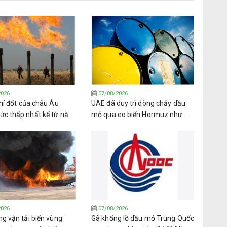
2026
07/08/2026
hí đốt của châu Âu
UAE đã duy trì dòng chảy dầu
c thấp nhất kể từ năm
mỏ qua eo biển Hormuz như
i mùa đông đang cận kề
thế nào
2026
07/08/2026
g vận tải biển vùng
Gã khổng lồ dầu mỏ Trung Quốc