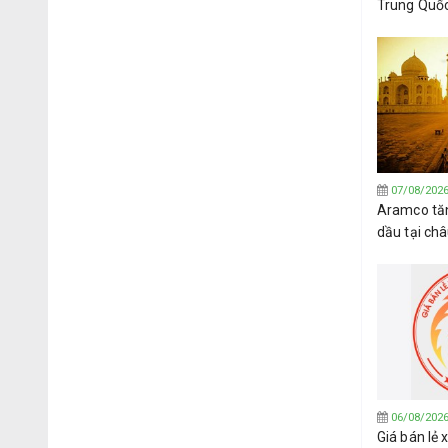
Trung Quố
dầu thô củ
07/08/202
Aramco tăn
dầu tại ch
đạt được t
Hormuz
06/08/202
Giá bán lẻ