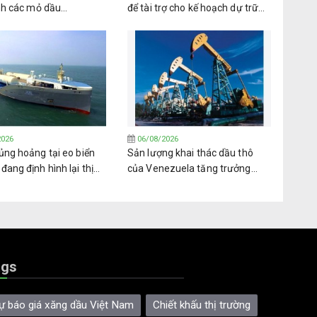
nh các mỏ dầu
để tài trợ cho kế hoạch dự trữ
la từ PDVSA
nhiên liệu trị giá 42 tỷ USD
2026
06/08/2026
ủng hoảng tại eo biển
Sản lượng khai thác dầu thô
ang định hình lại thị
của Venezuela tăng trưởng
khí dầu mỏ hóa lỏng
trong bối cảnh nhiều thách thức
oàn cầu
ags
ự báo giá xăng dầu Việt Nam
Chiết khấu thị trường