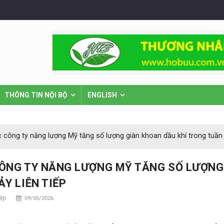
THÔNG TIN NỘI BỘ
ENGLISH
 công ty năng lượng Mỹ tăng số lượng giàn khoan dầu khí trong tuần t
ÔNG TY NĂNG LƯỢNG MỸ TĂNG SỐ LƯỢNG
ẢY LIÊN TIẾP
hép
09/06/2026