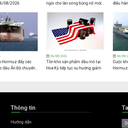
06/08/2026
ngòi cho làn sóng bùng nổ mới
điều hà
về lọc dầu toàn cầu.
Venezue
6
06/08/2026
06/08/
n Hormuz đẩy các
Tồn kho sản phẩm dầu mỏ tại
Cuộc kh
c dầu Ấn Độ chuyển
Hoa Kỳ tiếp tục xu hướng giảm
Hormuz đ
 các loại dầu thô
trường 
(LPG) t
Thông tin
T
Hướng dẫn
D