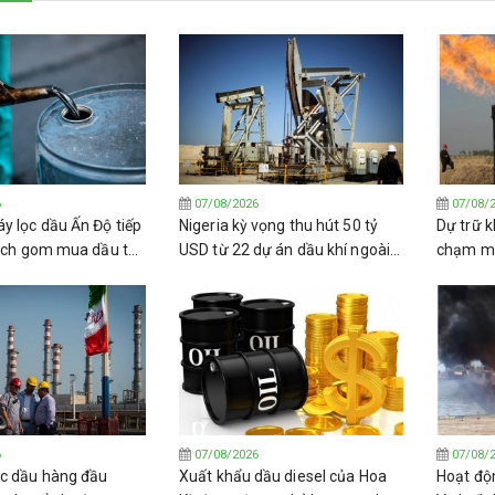
6
07/08/2026
07/08/
y lọc dầu Ấn Độ tiếp
Nigeria kỳ vọng thu hút 50 tỷ
Dự trữ k
dịch gom mua dầu thô
USD từ 22 dự án dầu khí ngoài
chạm mứ
khơi
2011 kh
6
07/08/2026
07/08/
c dầu hàng đầu
Xuất khẩu dầu diesel của Hoa
Hoạt độn