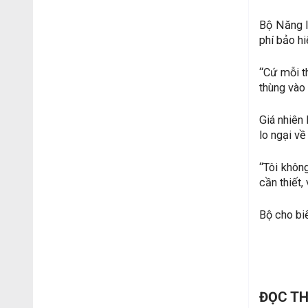
Bộ Năng l
phí bảo h
“Cứ mỗi t
thùng vào 
Giá nhiên 
lo ngại về
“Tôi khôn
cần thiết,
Bộ cho biế
ĐỌC T