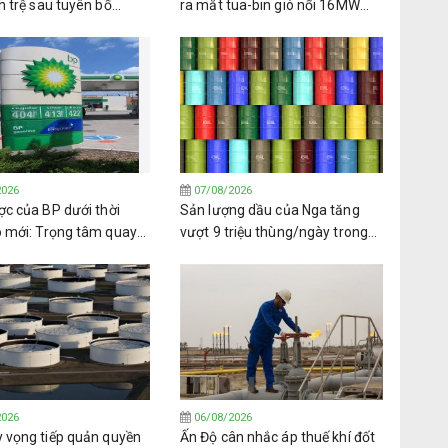
h trệ sau tuyên bố
ra mắt tua-bin gió nổi 16MW
n lửa của lực lượng
đầu tiên trên thế giới
2026
07/08/2026
ợc của BP dưới thời
Sản lượng dầu của Nga tăng
o mới: Trọng tâm quay
vượt 9 triệu thùng/ngày trong
ầu khí và lợi ích cổ đông
tháng 7
2026
06/08/2026
y vọng tiếp quản quyền
Ấn Độ cân nhắc áp thuế khí đốt