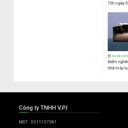
15h ngày 
06/08/202
Điểm nghẽ
nhà máy lọ
hướng sang
Tây Phi
Công ty TNHH V.P.I
MST : 0311137381