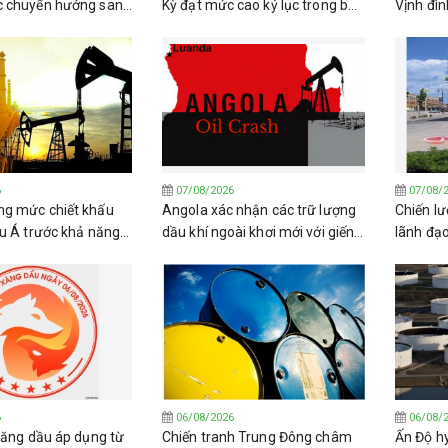
c chuyển hướng sang
Kỳ đạt mức cao kỷ lục trong bối
Vịnh đìn
a Nga
cảnh kho dự trữ trong nước
phóng tê
giảm sút
Houthi
6
07/08/2026
07/08/
g mức chiết khấu
Angola xác nhận các trữ lượng
Chiến lư
âu Á trước khả năng
dầu khí ngoài khơi mới với giếng
lãnh đạ
hỏa thuận về Eo biển
khoan Katambi-2
trở lại d
6
06/08/2026
06/08/
 xăng dầu áp dụng từ
Chiến tranh Trung Đông châm
Ấn Độ h