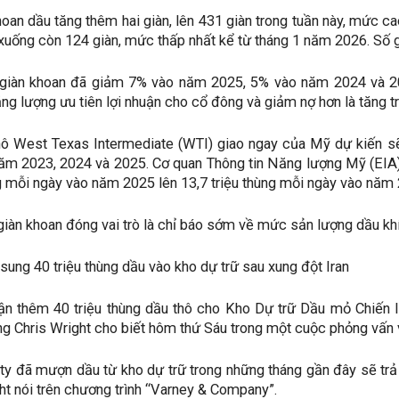
hoan dầu tăng thêm hai giàn, lên 431 giàn trong tuần này, mức c
 xuống còn 124 giàn, mức thấp nhất kể từ tháng 1 năm 2026. Số 
 giàn khoan đã giảm 7% vào năm 2025, 5% vào năm 2024 và 2
ăng lượng ưu tiên lợi nhuận cho cổ đông và giảm nợ hơn là tăng t
hô West Texas Intermediate (WTI) giao ngay của Mỹ dự kiến sẽ
ăm 2023, 2024 và 2025. Cơ quan Thông tin Năng lượng Mỹ (EIA)
ng mỗi ngày vào năm 2025 lên 13,7 triệu thùng mỗi ngày vào năm
iàn khoan đóng vai trò là chỉ báo sớm về mức sản lượng dầu khí 
sung 40 triệu thùng dầu vào kho dự trữ sau xung đột Iran
n thêm 40 triệu thùng dầu thô cho Kho Dự trữ Dầu mỏ Chiến lư
g Chris Wright cho biết hôm thứ Sáu trong một cuộc phỏng vấn 
ty đã mượn dầu từ kho dự trữ trong những tháng gần đây sẽ trả 
ht nói trên chương trình “Varney & Company”.