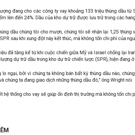
ượng đang cho các công ty vay khoảng 133 triệu thùng dầu từ S
iểm lên đến 24%. Dầu của kho dự trữ được lưu trữ trong các han
hùng dầu chúng tôi cho mượn, chúng tôi sẽ nhận lại 1,25 thùng và
SPR sau khi xung đột này kết thúc, mà không tốn chi phí của ngư
liệu đã tăng kể từ khi cuộc chiến giữa Mỹ và Israel chống lại Ir
 lượng dự trữ dầu trong kho dự trữ chiến lược (SPR), hiện đang 
g lo ngại, bởi vì chúng ta không bán bất kỳ thùng dầu nào, chúng
 và chúng ta đang giao dịch những thùng dầu đó,” ông Wright nói.
t hệ thống cho vay sẽ giúp ổn định thị trường mà không tốn chi 
HÊM