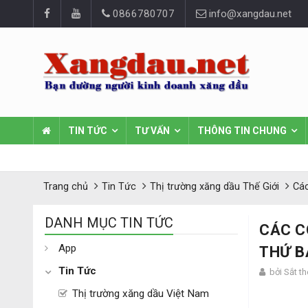
0866780707
info@xangdau.net
TIN TỨC
TƯ VẤN
THÔNG TIN CHUNG
Trang chủ
Tin Tức
Thị trường xăng dầu Thế Giới
Các
DANH MỤC TIN TỨC
CÁC C
App
THỨ B
Tin Tức
bởi Sắt t
Thị trường xăng dầu Việt Nam