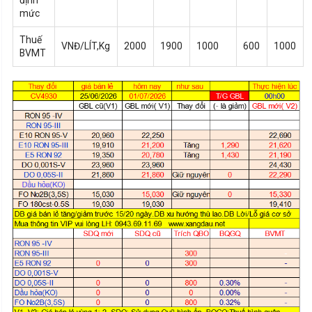
định
mức
Thuế
VNĐ/LÍT,Kg
2000
1900
1000
600
1000
BVMT