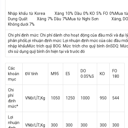
Nhập khẩu từ Korea Xăng 10% Dầu 0% KO 5% FO 0%
Mua t
Dung Quất Xăng 7% Dầu 7%
Mua từ Nghi Sơn Xăng, D
Không dưới 7%
Chi phí định mức: Chi phí dành cho hoạt động của đầu mối và đại l
phân phối
Lợi nhuận định mức: Lợi nhuận định mức của các đầu mố
nhập khẩu
Mức trích quỹ BOG: Mức trích cho quỹ bình ổn
SDQ: Mứ
chi sử dụng quỹ bình ổn hiện tại và trước đó
Các
DO
FO
khoản
ĐV tính
M95
E5
KO
0.05%S
180
mục
Chi
phí
VNĐ/LÍT,Kg
1050
1250
1000
950
544
định
mức*
Lợi
nhuận
VNĐ/LÍT,Kg
300
300
300
300
300