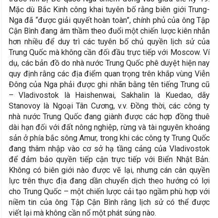
Mặc dù Bắc Kinh công khai tuyên bố rằng biên giới Trung-
Nga đã “được giải quyết hoàn toàn”, chính phủ của ông Tập
Cận Bình đang âm thầm theo đuổi một chiến lược kiên nhẫn
hơn nhiều để duy trì các tuyên bố chủ quyền lịch sử của
Trung Quốc mà không cần đối đầu trực tiếp với Moscow. Ví
dụ, các bản đồ do nhà nước Trung Quốc phê duyệt hiện nay
quy định rằng các địa điểm quan trọng trên khắp vùng Viễn
Đông của Nga phải được ghi nhãn bằng tên tiếng Trung cũ
– Vladivostok là Haishenwai, Sakhalin là Kuedao, dãy
Stanovoy là Ngoại Tân Cương, v.v. Đồng thời, các công ty
nhà nước Trung Quốc đang giành được các hợp đồng thuê
dài hạn đối với đất nông nghiệp, rừng và tài nguyên khoáng
sản ở phía bắc sông Amur, trong khi các công ty Trung Quốc
đang thâm nhập vào cơ sở hạ tầng cảng của Vladivostok
để đảm bảo quyền tiếp cận trực tiếp với Biển Nhật Bản.
Không có biên giới nào được vẽ lại, nhưng cán cân quyền
lực trên thực địa đang dần chuyển dịch theo hướng có lợi
cho Trung Quốc – một chiến lược cải tạo ngầm phù hợp với
niềm tin của ông Tập Cận Bình rằng lịch sử có thể được
viết lại mà không cần nổ một phát súng nào.