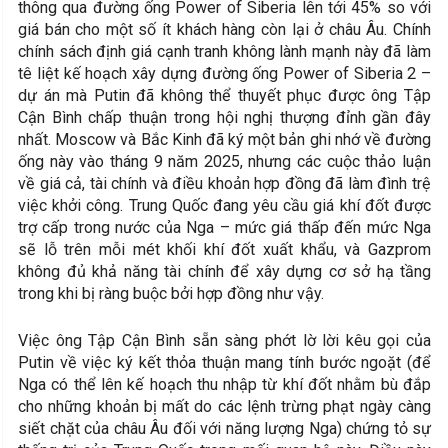
thông qua đường ống Power of Siberia lên tới 45% so với
giá bán cho một số ít khách hàng còn lại ở châu Âu. Chính
chính sách định giá cạnh tranh không lành mạnh này đã làm
tê liệt kế hoạch xây dựng đường ống Power of Siberia 2 –
dự án mà Putin đã không thể thuyết phục được ông Tập
Cận Bình chấp thuận trong hội nghị thượng đỉnh gần đây
nhất. Moscow và Bắc Kinh đã ký một bản ghi nhớ về đường
ống này vào tháng 9 năm 2025, nhưng các cuộc thảo luận
về giá cả, tài chính và điều khoản hợp đồng đã làm đình trệ
việc khởi công. Trung Quốc đang yêu cầu giá khí đốt được
trợ cấp trong nước của Nga – mức giá thấp đến mức Nga
sẽ lỗ trên mỗi mét khối khí đốt xuất khẩu, và Gazprom
không đủ khả năng tài chính để xây dựng cơ sở hạ tầng
trong khi bị ràng buộc bởi hợp đồng như vậy.
Việc ông Tập Cận Bình sẵn sàng phớt lờ lời kêu gọi của
Putin về việc ký kết thỏa thuận mang tính bước ngoặt (để
Nga có thể lên kế hoạch thu nhập từ khí đốt nhằm bù đắp
cho những khoản bị mất do các lệnh trừng phạt ngày càng
siết chặt của châu Âu đối với năng lượng Nga) chứng tỏ sự