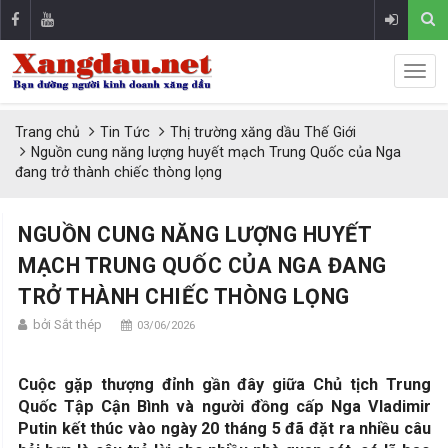
Trang chủ
Tin Tức
Thị trường xăng dầu Thế Giới
Nguồn cung năng lượng huyết mạch Trung Quốc của Nga
đang trở thành chiếc thòng lọng
NGUỒN CUNG NĂNG LƯỢNG HUYẾT
MẠCH TRUNG QUỐC CỦA NGA ĐANG
TRỞ THÀNH CHIẾC THÒNG LỌNG
bởi Sắt thép
03/06/2026
Cuộc gặp thượng đỉnh gần đây giữa Chủ tịch Trung
Quốc Tập Cận Bình và người đồng cấp Nga Vladimir
Putin kết thúc vào ngày 20 tháng 5 đã đặt ra nhiều câu