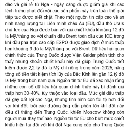
dào và giá rẻ từ Nga - ngày càng được giảm giá khi các
lệnh trừng phạt đối với các sản phẩm này trên toàn thế giới
tiếp tục được siết chặt. Theo một nguồn tin cấp cao về an
ninh năng lượng tại Liên minh châu Âu (EU), dầu thô Urals
chủ lực của Nga được bán với giá chiết khấu khoảng 12 đô
la Mỹ/thùng so với chuẩn dầu Brent toàn cầu của ICE, trong
khi dầu pha trộn cao cấp ESPO được giao dịch ở mức thấp
hơn khoảng 9 đô la Mỹ/thùng so với Brent. Dữ liệu hải quan
chính thức của Trung Quốc được Viện Gaidar phân tích cho
thấy những khoản chiết khấu này đã giúp Trung Quốc tiết
kiệm được 2,2 tỷ đô la Mỹ chỉ riêng trong năm 2025, nâng
tổng số tiền tiết kiệm tích lũy của Bắc Kinh lên gần 12 tỷ đô
la Mỹ trong bốn năm qua. Nguồn tin từ EU đã xác nhận rằng
những con số dữ liệu hải quan chính thức này bị đánh giá
thấp hơn 30-40%, tùy thuộc vào loại dầu. Mức giá dầu thấp
đã gây bất lợi cho Nga, nhưng tình hình còn tồi tệ hơn đối
với khí đốt, bởi các đường ống dẫn phần lớn khí đốt này
đều đi thẳng đến Trung Quốc, khiến Moscow không còn
người mua thay thế nào. Nguồn tin từ EU cho biết mức chiết
khấu hiện tại đối với khí đốt Nga cung cấp cho Trung Quốc