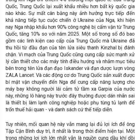
Quốc, Trung Quốc lại xuất khẩu nhiều hơn bất kỳ quốc gia
nào khác. Sự mất cân bằng này ảnh hưởng trực tiếp đến
khả năng tiếp tục cuộc chiến ở Ukraine của Nga, khi hiện
nay Nga nhập khẩu hơn 90% công nghệ bị cấm vận từ Trung
Quốc, tăng 10% so với năm 2025. Một số trong số đó bao
gồm các linh kiện cao cấp của Trung Quốc mà Ukraine đã
thu hồi từ đầu đạn của tên lửa siêu thanh Kinzhal bị đánh
chặn. Vi mạch của Trung Quốc cũng cung cấp sức mạnh xử
lý cần thiết cho các máy tính điều hướng và nhắm mục tiêu
bên trong tên lửa đạn đạo Iskander và đạn dược lượn vòng
ZALA Lancet. Và các động cơ do Trung Quốc sản xuất được
bí mật vận chuyển đến Nga để cung cấp năng lượng cho
máy bay không người lái cảm tử tầm xa Garpia của nước
này, những lô hàng này trước đây thường được dán nhãn sai
là thiết bị làm lạnh công nghiệp hoặc phụ tùng tủ lạnh để
trốn thuế hải quan - và danh sách cứ thế tiếp diễn.
Tuy nhiên, mối quan hệ này vẫn mang lại đủ lợi ích để ông
Tập Cận Bình duy trì, ít nhất là trong thời điểm hiện tại. Một
trong những lợi ích lớn nhất vẫn là nguồn cung dầu khí dồi