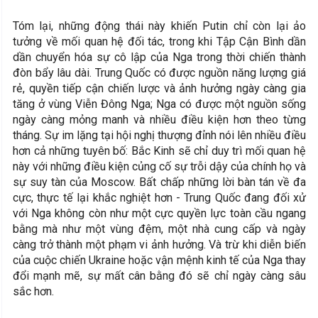
Tóm lại, những động thái này khiến Putin chỉ còn lại ảo
tưởng về mối quan hệ đối tác, trong khi Tập Cận Bình dần
dần chuyển hóa sự cô lập của Nga trong thời chiến thành
đòn bẩy lâu dài. Trung Quốc có được nguồn năng lượng giá
rẻ, quyền tiếp cận chiến lược và ảnh hưởng ngày càng gia
tăng ở vùng Viễn Đông Nga; Nga có được một nguồn sống
ngày càng mỏng manh và nhiều điều kiện hơn theo từng
tháng. Sự im lặng tại hội nghị thượng đỉnh nói lên nhiều điều
hơn cả những tuyên bố: Bắc Kinh sẽ chỉ duy trì mối quan hệ
này với những điều kiện củng cố sự trỗi dậy của chính họ và
sự suy tàn của Moscow. Bất chấp những lời bàn tán về đa
cực, thực tế lại khắc nghiệt hơn - Trung Quốc đang đối xử
với Nga không còn như một cực quyền lực toàn cầu ngang
bằng mà như một vùng đệm, một nhà cung cấp và ngày
càng trở thành một phạm vi ảnh hưởng. Và trừ khi diễn biến
của cuộc chiến Ukraine hoặc vận mệnh kinh tế của Nga thay
đổi mạnh mẽ, sự mất cân bằng đó sẽ chỉ ngày càng sâu
sắc hơn.