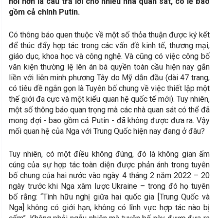
hỏi hơn là câu trả lời cho nhiều nhà quan sát, có lẽ bao
gồm cả chính Putin.
Có thông báo quen thuộc về một số thỏa thuận được ký kết
để thúc đẩy hợp tác trong các vấn đề kinh tế, thương mại,
giáo dục, khoa học và công nghệ. Và cũng có việc công bố
văn kiện thường lệ lên án bá quyền toàn cầu hiện nay gắn
liền với liên minh phương Tây do Mỹ dẫn đầu (dài 47 trang,
có tiêu đề ngắn gọn là Tuyên bố chung về việc thiết lập một
thế giới đa cực và một kiểu quan hệ quốc tế mới). Tuy nhiên,
một số thông báo quan trọng mà các nhà quan sát có thể đã
mong đợi - bao gồm cả Putin - đã không được đưa ra. Vậy
mối quan hệ của Nga với Trung Quốc hiện nay đang ở đâu?
Tuy nhiên, có một điều không đúng, đó là không gian ấm
cúng của sự hợp tác toàn diện được phản ánh trong tuyên
bố chung của hai nước vào ngày 4 tháng 2 năm 2022 – 20
ngày trước khi Nga xâm lược Ukraine – trong đó họ tuyên
bố rằng: “Tình hữu nghị giữa hai quốc gia [Trung Quốc và
Nga] không có giới hạn, không có lĩnh vực hợp tác nào bị