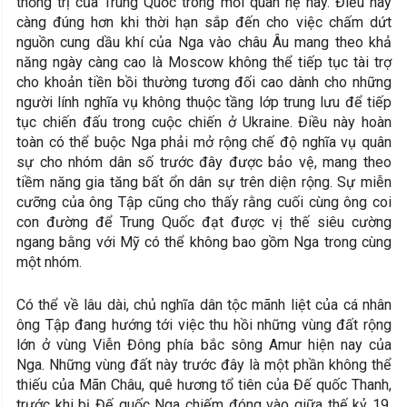
thống trị của Trung Quốc trong mối quan hệ này. Điều này
càng đúng hơn khi thời hạn sắp đến cho việc chấm dứt
nguồn cung dầu khí của Nga vào châu Âu mang theo khả
năng ngày càng cao là Moscow không thể tiếp tục tài trợ
cho khoản tiền bồi thường tương đối cao dành cho những
người lính nghĩa vụ không thuộc tầng lớp trung lưu để tiếp
tục chiến đấu trong cuộc chiến ở Ukraine. Điều này hoàn
toàn có thể buộc Nga phải mở rộng chế độ nghĩa vụ quân
sự cho nhóm dân số trước đây được bảo vệ, mang theo
tiềm năng gia tăng bất ổn dân sự trên diện rộng. Sự miễn
cưỡng của ông Tập cũng cho thấy rằng cuối cùng ông coi
con đường để Trung Quốc đạt được vị thế siêu cường
ngang bằng với Mỹ có thể không bao gồm Nga trong cùng
một nhóm.
Có thể về lâu dài, chủ nghĩa dân tộc mãnh liệt của cá nhân
ông Tập đang hướng tới việc thu hồi những vùng đất rộng
lớn ở vùng Viễn Đông phía bắc sông Amur hiện nay của
Nga. Những vùng đất này trước đây là một phần không thể
thiếu của Mãn Châu, quê hương tổ tiên của Đế quốc Thanh,
trước khi bị Đế quốc Nga chiếm đóng vào giữa thế kỷ 19.