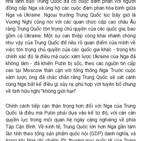
nhà lãnh đạo Trung Quốc đã có cuộc đàm phán với người
đồng cấp Nga và ủng hộ các cuộc đàm phán hòa bình giữa
Nga và Ukraine. Ngoại trưởng Trung Quốc lúc bấy giờ là
Vương Nghị cũng nói với các quan chức cấp cao châu Âu
rằng Trung Quốc tôn trọng chủ quyền của các quốc gia, bao
gồm cả Ukraine. Một sự can thiệp công khai nhanh chóng
như vậy của Trung Quốc để nêu rõ quan điểm của mình về
việc tôn trọng chủ quyền của các quốc gia khác - trong khi
chính xác đó là điều mà cuộc xâm lược Ukraine của Nga đã
không làm - đã khiến Putin bị sốc, theo các nguồn tin cấp
cao tại Moscow thân cận với tổng thống Nga. Trước cuộc
xâm lược, ông đã chắc chắn rằng Trung Quốc sẽ sát cánh
cùng Nga bất kể điều gì xảy ra, phù hợp với tuyên bố chung
về tình hữu nghị "không giới hạn".
Chính cách tiếp cận thận trọng hơn đối với Nga của Trung
Quốc là điều mà Putin phải dựa vào kể từ đó, với cán cân
quyền lực trong mối quan hệ ngày càng nghiêng về phía
Tập Cận Bình. Về kinh tế, Trung Quốc lớn hơn Nga gần tám
lần tính theo tổng sản phẩm quốc nội (GDP) danh nghĩa, và
trong khi Nga chỉ chiếm 4% thương mại quốc tế của Trung