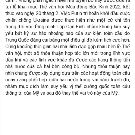
cấm”. Không phải ngẫu nhiên mà tuyên bố này được đưa ra
tại lễ khai mạc Thế vận hội Mùa đông Bắc Kinh 2022, kết
thúc vào ngày 20 tháng 2. Việc Putin trì hoãn khởi đầu cuộc
chiến chống Ukraine được thực hiện như một cử chỉ tôn
trọng đối với đồng minh Tập Cận Bình, nhằm không làm suy
yếu bất kỳ sự hào nhoáng nào của sự kiện toàn cầu do
Trung Quốc đăng cai bằng một điều gì đó kém tích cực hơn.
Cùng khoảng thời gian hai nhà lãnh đạo gặp nhau bên lề Thế
vận hội, một số thỏa thuận hợp tác lớn mới trong lĩnh vực
dầu khí và các lĩnh vực khác đã được các hãng thông tấn
nhà nước của cả hai bên công bố. Những thỏa thuận này
nhìn chung được xây dựng dựa trên các hoạt động toàn cầu
ngày càng phối hợp giữa hai nước trong vài năm trước đó,
nhằm mục đích làm suy yếu vị thế cường quốc toàn cầu
thống trị của Mỹ và sau đó thay thế vai trò này của Mỹ.