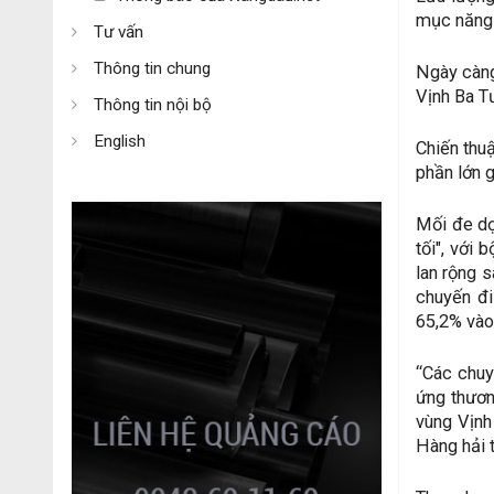
mục năng 
Tư vấn
Thông tin chung
Ngày càng 
Vịnh Ba T
Thông tin nội bộ
English
Chiến thuậ
phần lớn 
Mối đe dọ
tối", với 
lan rộng 
chuyến đi
65,2% vào
“Các chuy
ứng thươn
vùng Vịnh
Hàng hải t