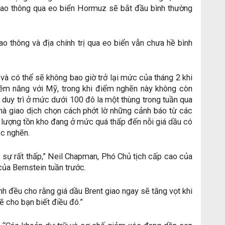
 giao thông qua eo biển Hormuz sẽ bắt đầu bình thường
iao thông và địa chính trị qua eo biển vẫn chưa hề bình
và có thể sẽ không bao giờ trở lại mức của tháng 2 khi
tiềm năng với Mỹ, trong khi điểm nghẽn này không còn
 duy trì ở mức dưới 100 đô la một thùng trong tuần qua
hà giao dịch chọn cách phớt lờ những cảnh báo từ các
 lượng tồn kho đang ở mức quá thấp đến nỗi giá dầu có
ắc nghẽn.
c sự rất thấp,” Neil Chapman, Phó Chủ tịch cấp cao của
của Bernstein tuần trước.
nh đều cho rằng giá dầu Brent giao ngay sẽ tăng vọt khi
ẽ cho bạn biết điều đó.”