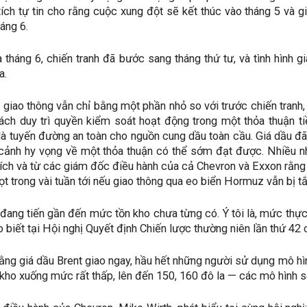
tích tự tin cho rằng cuộc xung đột sẽ kết thúc vào tháng 5 và
áng 6.
à tháng 6, chiến tranh đã bước sang tháng thứ tư, và tình hình g
a.
 giao thông vẫn chỉ bằng một phần nhỏ so với trước chiến tranh, 
cách duy trì quyền kiểm soát hoạt động trong một thỏa thuận 
là tuyến đường an toàn cho nguồn cung dầu toàn cầu. Giá dầu đã
 cảnh hy vọng về một thỏa thuận có thể sớm đạt được. Nhiều n
tích và từ các giám đốc điều hành của cả Chevron và Exxon rằng
ọt trong vài tuần tới nếu giao thông qua eo biển Hormuz vẫn bị t
 đang tiến gần đến mức tồn kho chưa từng có. Ý tôi là, mức thự
 biết tại Hội nghị Quyết định Chiến lược thường niên lần thứ 42 
rằng giá dầu Brent giao ngay, hầu hết những người sử dụng mô hì
 kho xuống mức rất thấp, lên đến 150, 160 đô la — các mô hình s