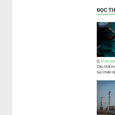
ĐỌC T
07/08/202
Các nhà má
tục chiến 
Tây Phi