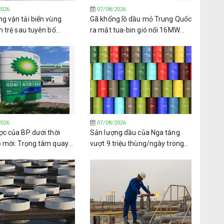
2026
07/08/2026
g vận tải biển vùng
Gã khổng lồ dầu mỏ Trung Quốc
h trệ sau tuyên bố
ra mắt tua-bin gió nổi 16MW
n lửa của lực lượng
đầu tiên trên thế giới
2026
07/08/2026
ợc của BP dưới thời
Sản lượng dầu của Nga tăng
o mới: Trọng tâm quay
vượt 9 triệu thùng/ngày trong
ầu khí và lợi ích cổ đông
tháng 7