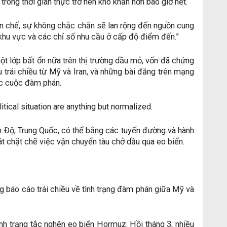
trong thời gian thực trở nên khó khăn hơn bao giờ hết.
n chế, sự không chắc chắn sẽ lan rộng đến nguồn cung
khu vực và các chỉ số nhu cầu ở cấp độ điểm đến.”
ột lớp bất ổn nữa trên thị trường dầu mỏ, vốn đã chứng
 trái chiều từ Mỹ và Iran, và những bài đăng trên mạng
các cuộc đàm phán.
litical situation are anything but normalized.
n Độ, Trung Quốc, có thể bằng các tuyến đường và hành
t chặt chẽ việc vận chuyển tàu chở dầu qua eo biển.
ng báo cáo trái chiều về tình trạng đàm phán giữa Mỹ và
nh trạng tắc nghẽn eo biển Hormuz. Hồi tháng 3, nhiều