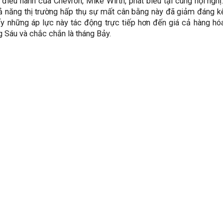
điều hành của Chevron, Mike Wirth, phát biểu tại cùng hội ngh
hả năng thị trường hấp thụ sự mất cân bằng này đã giảm đáng kể 
ấy những áp lực này tác động trực tiếp hơn đến giá cả hàng hó
g Sáu và chắc chắn là tháng Bảy.