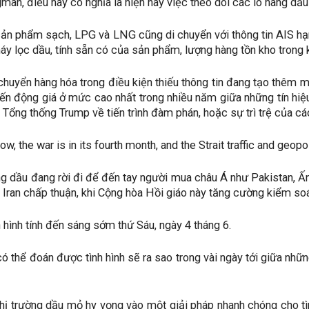
an, điều này có nghĩa là hiện nay việc theo dõi các lô hàng dầu 
sản phẩm sạch, LPG và LNG cũng di chuyển với thông tin AIS hạ
áy lọc dầu, tính sẵn có của sản phẩm, lượng hàng tồn kho trong 
chuyển hàng hóa trong điều kiện thiếu thông tin đang tạo thêm m
iến động giá ở mức cao nhất trong nhiều năm giữa những tín hiệu
a Tổng thống Trump về tiến trình đàm phán, hoặc sự trì trệ của 
now, the war is in its fourth month, and the Strait traffic and geopo
ng dầu đang rời đi để đến tay người mua châu Á như Pakistan, Ấ
 Iran chấp thuận, khi Cộng hòa Hồi giáo này tăng cường kiểm soá
h hình tính đến sáng sớm thứ Sáu, ngày 4 tháng 6.
ó thể đoán được tình hình sẽ ra sao trong vài ngày tới giữa nhữ
thị trường dầu mỏ hy vọng vào một giải pháp nhanh chóng cho tì