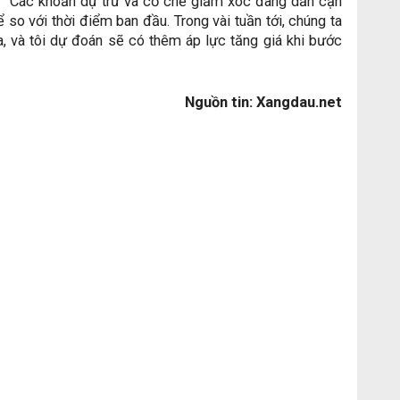
ị: “Các khoản dự trữ và cơ chế giảm xóc đang dần cạn
so với thời điểm ban đầu. Trong vài tuần tới, chúng ta
a, và tôi dự đoán sẽ có thêm áp lực tăng giá khi bước
Nguồn tin: Xangdau.net