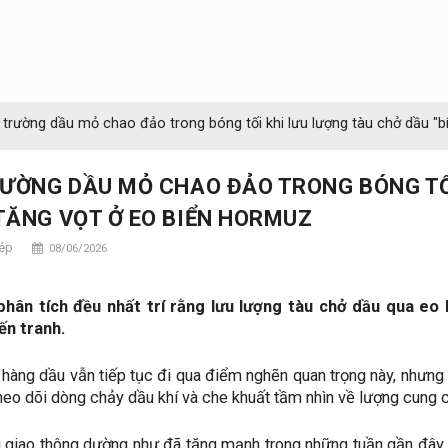
 trường dầu mỏ chao đảo trong bóng tối khi lưu lượng tàu chở dầu "b
RƯỜNG DẦU MỎ CHAO ĐẢO TRONG BÓNG TỐI
TĂNG VỌT Ở EO BIỂN HORMUZ
hép
08/06/2026
phân tích đều nhất trí rằng lưu lượng tàu chở dầu qua e
ến tranh.
 hàng dầu vẫn tiếp tục đi qua điểm nghẽn quan trọng này, nhưn
theo dõi dòng chảy dầu khí và che khuất tầm nhìn về lượng cung 
 giao thông dường như đã tăng mạnh trong những tuần gần đây, 