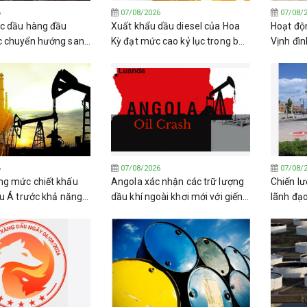
6
07/08/2026
07/08/
c dầu hàng đầu
Xuất khẩu dầu diesel của Hoa
Hoạt độn
c chuyển hướng sang
Kỳ đạt mức cao kỷ lục trong bối
Vịnh đìn
a Nga
cảnh kho dự trữ trong nước
phóng tê
giảm sút
Houthi
6
07/08/2026
07/08/
g mức chiết khấu
Angola xác nhận các trữ lượng
Chiến lư
âu Á trước khả năng
dầu khí ngoài khơi mới với giếng
lãnh đạ
hỏa thuận về Eo biển
khoan Katambi-2
trở lại d