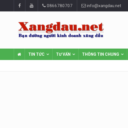
0866780707
info@xangdau.net
TIN TỨC
TƯ VẤN
THÔNG TIN CHUNG