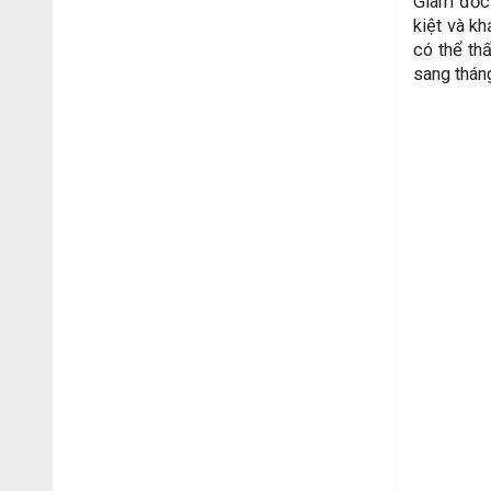
Giám đốc 
kiệt và k
có thể th
sang thán