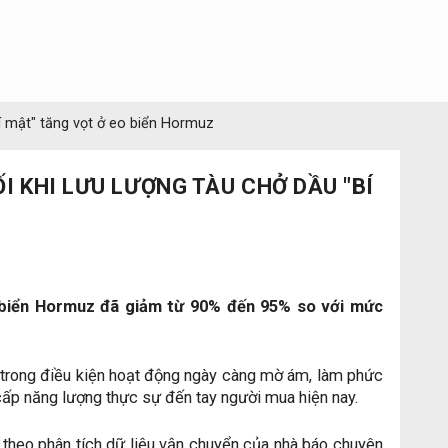
í mật" tăng vọt ở eo biển Hormuz
 KHI LƯU LƯỢNG TÀU CHỞ DẦU "BÍ
o biển Hormuz đã giảm từ 90% đến 95% so với mức
g trong điều kiện hoạt động ngày càng mờ ám, làm phức
cấp năng lượng thực sự đến tay người mua hiện nay.
theo phân tích dữ liệu vận chuyển của nhà báo chuyên