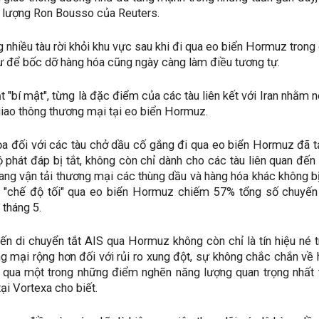
lượng Ron Bousso của Reuters.
nhiều tàu rời khỏi khu vực sau khi đi qua eo biển Hormuz trong c
ư để bốc dỡ hàng hóa cũng ngày càng làm điều tương tự.
t "bí mật", từng là đặc điểm của các tàu liên kết với Iran nhằm n
giao thông thương mại tại eo biển Hormuz.
a đối với các tàu chở dầu cố gắng đi qua eo biển Hormuz đã tạ
bộ phát đáp bị tắt, không còn chỉ dành cho các tàu liên quan đến
sang vận tải thương mại các thùng dầu và hàng hóa khác không b
 "chế độ tối" qua eo biển Hormuz chiếm 57% tổng số chuyến 
 tháng 5.
ến di chuyển tắt AIS qua Hormuz không còn chỉ là tín hiệu né t
g mại rộng hơn đối với rủi ro xung đột, sự không chắc chắn về 
 qua một trong những điểm nghẽn năng lượng quan trọng nhất t
ại Vortexa cho biết.