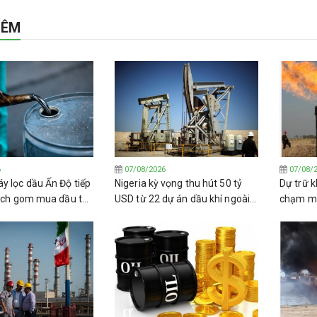
HÊM
6
07/08/2026
07/08/
y lọc dầu Ấn Độ tiếp
Nigeria kỳ vọng thu hút 50 tỷ
Dự trữ k
dịch gom mua dầu thô
USD từ 22 dự án dầu khí ngoài
chạm mứ
khơi
2011 kh