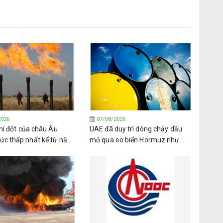
2026
07/08/2026
hí đốt của châu Âu
UAE đã duy trì dòng chảy dầu
c thấp nhất kể từ năm
mỏ qua eo biển Hormuz như
i mùa đông đang cận kề
thế nào