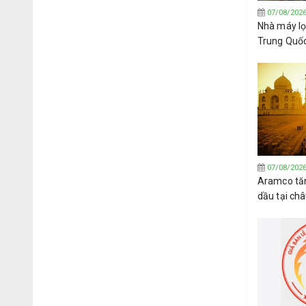
07/08/202
Nhà máy lọ
Trung Quố
dầu thô củ
07/08/202
Aramco tăn
dầu tại ch
đạt được t
Hormuz