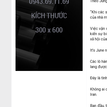
Theo Jungm
“Khi các 
của nhà m
Việc vận 
kiến sự b
xã hội củ
It’s June 
Các lô hà
lang được
Đây là tìn
Không ai c
Iran.
Ban đầu, 