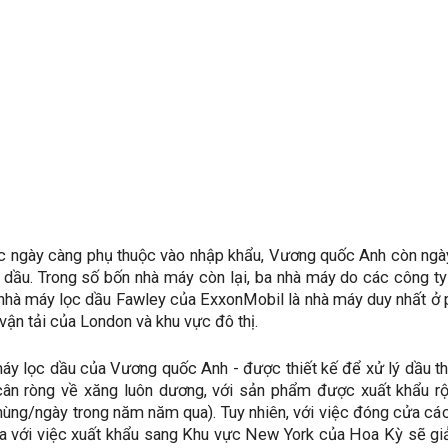
c ngày càng phụ thuộc vào nhập khẩu, Vương quốc Anh còn ngà
 dầu. Trong số bốn nhà máy còn lại, ba nhà máy do các công ty
nhà máy lọc dầu Fawley của ExxonMobil là nhà máy duy nhất ở 
 vận tải của London và khu vực đô thị.
áy lọc dầu của Vương quốc Anh - được thiết kế để xử lý dầu t
cân ròng về xăng luôn dương, với sản phẩm được xuất khẩu rộ
hùng/ngày trong năm năm qua). Tuy nhiên, với việc đóng cửa cá
a với việc xuất khẩu sang Khu vực New York của Hoa Kỳ sẽ giả