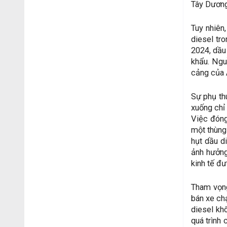
Tây Dương
Tuy nhiên
diesel tr
2024, dầu
khẩu. Ngu
cảng của 
Sự phụ th
xuống chỉ
Việc đóng
một thùng 
hụt dầu d
ảnh hưởng
kinh tế đ
Tham vọng
bán xe ch
diesel kh
quá trình 