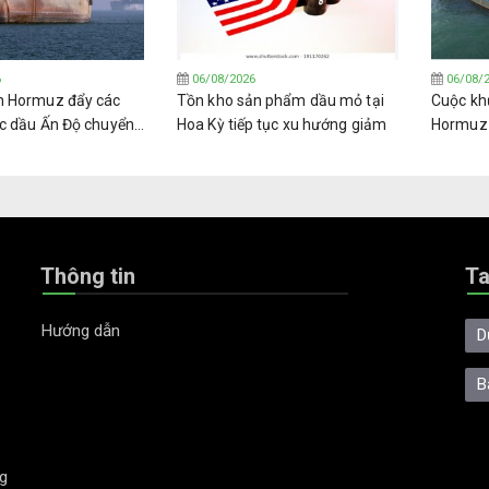
6
06/08/2026
06/08/
n Hormuz đẩy các
Tồn kho sản phẩm dầu mỏ tại
Cuộc kh
c dầu Ấn Độ chuyển
Hoa Kỳ tiếp tục xu hướng giảm
Hormuz đ
 các loại dầu thô
trường 
(LPG) t
Thông tin
T
Hướng dẫn
D
B
g