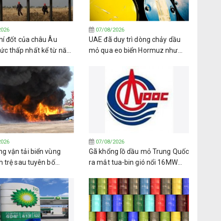
2026
07/08/2026
hí đốt của châu Âu
UAE đã duy trì dòng chảy dầu
c thấp nhất kể từ năm
mỏ qua eo biển Hormuz như
i mùa đông đang cận kề
thế nào
2026
07/08/2026
g vận tải biển vùng
Gã khổng lồ dầu mỏ Trung Quốc
h trệ sau tuyên bố
ra mắt tua-bin gió nổi 16MW
n lửa của lực lượng
đầu tiên trên thế giới