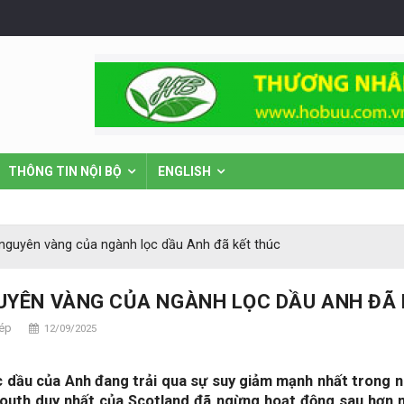
THÔNG TIN NỘI BỘ
ENGLISH
nguyên vàng của ngành lọc dầu Anh đã kết thúc
UYÊN VÀNG CỦA NGÀNH LỌC DẦU ANH ĐÃ 
hép
12/09/2025
 dầu của Anh đang trải qua sự suy giảm mạnh nhất trong nh
uth duy nhất của Scotland đã ngừng hoạt động sau hơn mộ