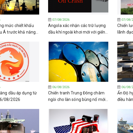
6
07/08/2026
07/08/
g mức chiết khấu
Angola xác nhận các trữ lượng
Chiến lư
âu Á trước khả năng
dầu khí ngoài khơi mới với giếng
lãnh đạ
hỏa thuận về Eo biển
khoan Katambi-2
trở lại d
6
06/08/2026
06/08/
 xăng dầu áp dụng từ
Chiến tranh Trung Đông châm
Ấn Độ h
06/08/2026
ngòi cho làn sóng bùng nổ mới
điều hà
về lọc dầu toàn cầu.
Venezue