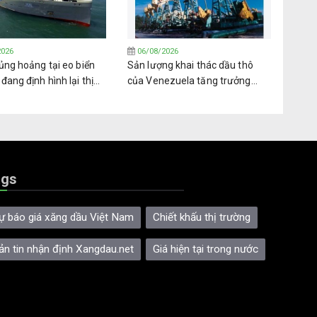
2026
06/08/2026
ủng hoảng tại eo biển
Sản lượng khai thác dầu thô
ang định hình lại thị
của Venezuela tăng trưởng
khí dầu mỏ hóa lỏng
trong bối cảnh nhiều thách thức
oàn cầu
ags
ự báo giá xăng dầu Việt Nam
Chiết khấu thị trường
ản tin nhận định Xangdau.net
Giá hiện tại trong nước