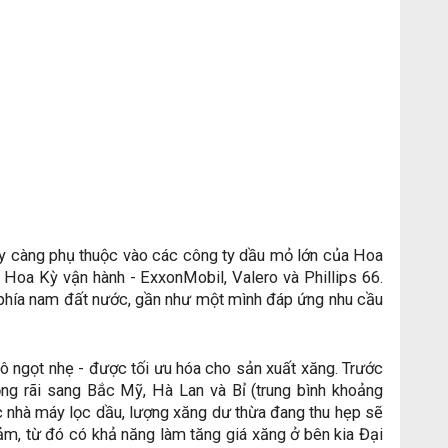
y càng phụ thuộc vào các công ty dầu mỏ lớn của Hoa
 Hoa Kỳ vận hành - ExxonMobil, Valero và Phillips 66.
phía nam đất nước, gần như một mình đáp ứng nhu cầu
hô ngọt nhẹ - được tối ưu hóa cho sản xuất xăng. Trước
ng rãi sang Bắc Mỹ, Hà Lan và Bỉ (trung bình khoảng
c nhà máy lọc dầu, lượng xăng dư thừa đang thu hẹp sẽ
m, từ đó có khả năng làm tăng giá xăng ở bên kia Đại