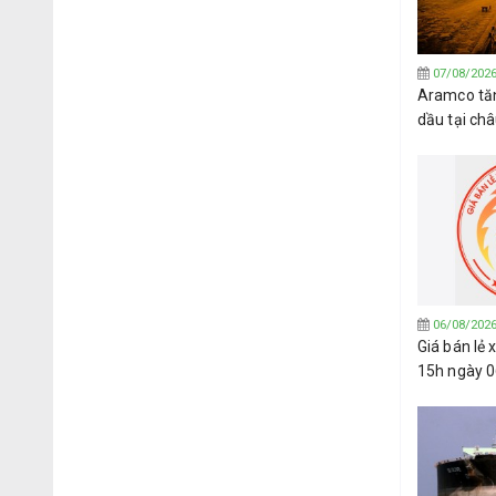
07/08/202
Aramco tăn
dầu tại ch
đạt được t
Hormuz
06/08/202
Giá bán lẻ
15h ngày 