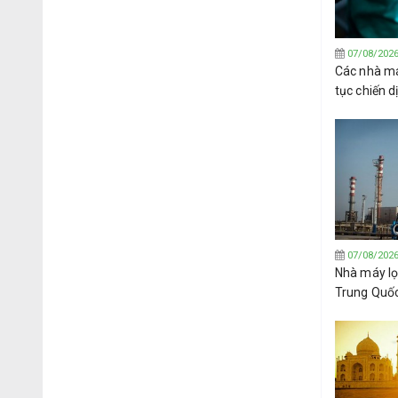
07/08/202
Các nhà má
tục chiến 
Tây Phi
07/08/202
Nhà máy lọ
Trung Quố
dầu thô củ