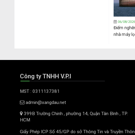
06/08/202
Điểm nghẽ
nhà máy lọ
hướng sang
Tây Phi
Công ty TNHH V.P.I
MST : 0311137381
admin@xangdau.net
399B Trường Chinh , phường 14, Quận Tân Bình , TP.
HCM
Giấy Phép ICP Số 45/GP do sở Thông Tin và Truyền Thôn