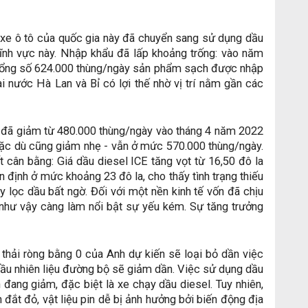
g xe ô tô của quốc gia này đã chuyển sang sử dụng dầu
 lĩnh vực này. Nhập khẩu đã lấp khoảng trống: vào năm
 tổng số 624.000 thùng/ngày sản phẩm sạch được nhập
 nước Hà Lan và Bỉ có lợi thế nhờ vị trí nằm gần các
h đã giảm từ 480.000 thùng/ngày vào tháng 4 năm 2022
mặc dù cũng giảm nhẹ - vẫn ở mức 570.000 thùng/ngày.
cân bằng: Giá dầu diesel ICE tăng vọt từ 16,50 đô la
n định ở mức khoảng 23 đô la, cho thấy tình trạng thiếu
 lọc dầu bất ngờ. Đối với một nền kinh tế vốn đã chịu
 như vậy càng làm nổi bật sự yếu kém. Sự tăng trưởng
hải ròng bằng 0 của Anh dự kiến ​​sẽ loại bỏ dần việc
cầu nhiên liệu đường bộ sẽ giảm dần. Việc sử dụng dầu
 đang giảm, đặc biệt là xe chạy dầu diesel. Tuy nhiên,
 đắt đỏ, vật liệu pin dễ bị ảnh hưởng bởi biến động địa