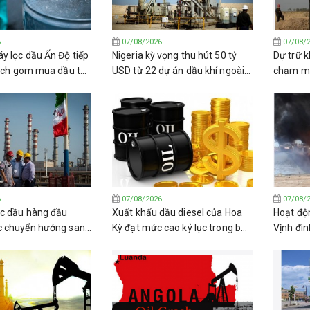
6
07/08/2026
07/08/
y lọc dầu Ấn Độ tiếp
Nigeria kỳ vọng thu hút 50 tỷ
Dự trữ k
dịch gom mua dầu thô
USD từ 22 dự án dầu khí ngoài
chạm mứ
khơi
2011 kh
6
07/08/2026
07/08/
c dầu hàng đầu
Xuất khẩu dầu diesel của Hoa
Hoạt độn
c chuyển hướng sang
Kỳ đạt mức cao kỷ lục trong bối
Vịnh đìn
a Nga
cảnh kho dự trữ trong nước
phóng tê
giảm sút
Houthi