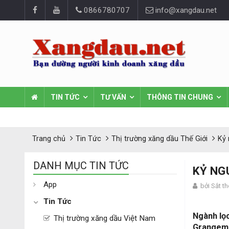
0866780707
info@xangdau.net
TIN TỨC
TƯ VẤN
THÔNG TIN CHUNG
Trang chủ
Tin Tức
Thị trường xăng dầu Thế Giới
Kỷ 
DANH MỤC TIN TỨC
KỶ NG
App
bởi Sắt t
Tin Tức
Ngành lọc
Thị trường xăng dầu Việt Nam
Grangemo