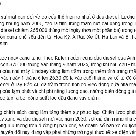
.
, sự mất cân đối về cơ cấu thể hiện rõ nhất ở dầu diesel. Lượn
ong những năm 2000, tạo ra tình trạng thâm hụt dai dẳng trong
 diesel chiếm 265.000 thùng mỗi ngày (hơn một phần ba) trong
ồn cung chủ yếu đến từ Hoa Kỳ, Ả Rập Xê Út, Hà Lan và Bỉ, hai
Anh.
uộc ngày càng tăng. Theo Kpler, nguồn cung dầu diesel của An
 còn 370.000 thùng vào tháng 9 năm 2025, trong khi nhu cầu - 
 cửa nhà máy Lindsey càng làm trầm trọng thêm tình trạng mất 
vào ngày 1 tháng 6 lên 26,30 đô la vào cuối tháng, và kể từ đó ổ
iesel ở Tây Bắc Âu đã trầm trọng hơn do việc đóng cửa nhà máy
 của lạm phát và chi phí năng lượng cao, những biến động giá
ược tạo ra bởi công suất lọc dầu đang suy giảm.
 chính sách càng làm tăng thêm sự phức tạp. Chiến lược phát t
ạy xăng và dầu diesel mới vào năm 2030, với giả định rằng nhu 
ông lưu thông trên đường bị hạn chế, và doanh số bán xe du lịch
chuyển đổi này đang vấp phải những trở ngại thực tế: xe điện vẫn