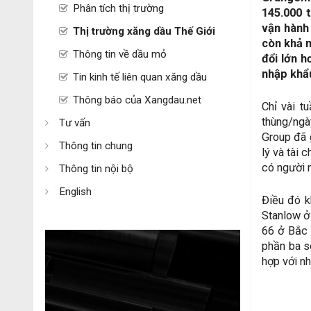
Phân tích thị trường
145.000 
vận hành 
Thị trường xăng dầu Thế Giới
còn khả n
Thông tin về dầu mỏ
đổi lớn h
nhập khẩu
Tin kinh tế liên quan xăng dầu
Thông báo của Xangdau.net
Chỉ vài t
thùng/ngà
Tư vấn
Group đã 
Thông tin chung
lý và tài
có người m
Thông tin nội bộ
English
Điều đó k
Stanlow ở
66 ở Bắc 
phần ba s
hợp với nh