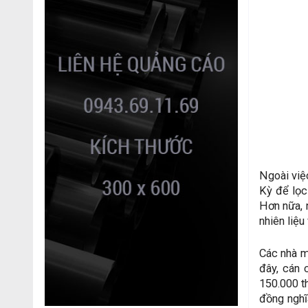
Ngoài việ
Kỳ để lọc
Hơn nữa, 
nhiên liệu
Các nhà m
đây, cán 
150.000 t
đồng nghĩ