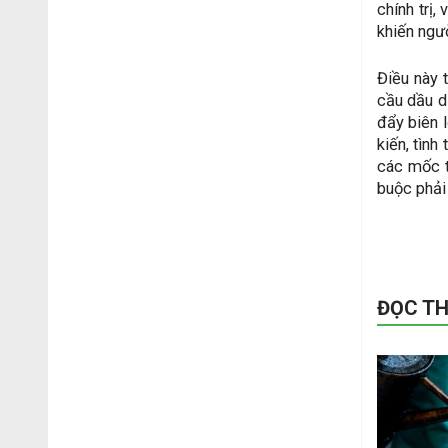
chính trị,
khiến ngườ
Điều này 
cầu dầu d
đẩy biên 
kiến, tình
các mốc t
buộc phải 
ĐỌC T