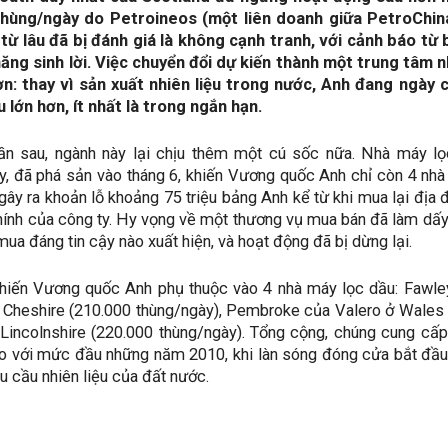
thùng/ngày do Petroineos (một liên doanh giữa PetroChin
từ lâu đã bị đánh giá là không cạnh tranh, với cảnh báo t
ăng sinh lời. Việc chuyển đổi dự kiến ​​thành một trung tâm 
ơn: thay vì sản xuất nhiên liệu trong nước, Anh đang ngày 
 lớn hơn, ít nhất là trong ngắn hạn.
uần sau, ngành này lại chịu thêm một cú sốc nữa. Nhà máy lọ
y, đã phá sản vào tháng 6, khiến Vương quốc Anh chỉ còn 4 nhà
gây ra khoản lỗ khoảng 75 triệu bảng Anh kể từ khi mua lại địa
 chính của công ty. Hy vọng về một thương vụ mua bán đã làm dấ
ua đáng tin cậy nào xuất hiện, và hoạt động đã bị dừng lại.
hiến Vương quốc Anh phụ thuộc vào 4 nhà máy lọc dầu: Fawle
 Cheshire (210.000 thùng/ngày), Pembroke của Valero ở Wales 
Lincolnshire (220.000 thùng/ngày). Tổng cộng, chúng cung cấp
o với mức đầu những năm 2010, khi làn sóng đóng cửa bắt đầu.
u cầu nhiên liệu của đất nước.