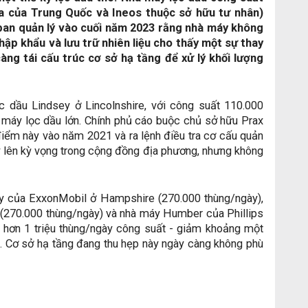
a của Trung Quốc và Ineos thuộc sở hữu tư nhân)
ừ ban quản lý vào cuối năm 2023 rằng nhà máy không
nhập khẩu và lưu trữ nhiên liệu cho thấy một sự thay
càng tái cấu trúc cơ sở hạ tầng để xử lý khối lượng
c dầu Lindsey ở Lincolnshire, với công suất 110.000
 máy lọc dầu lớn. Chính phủ cáo buộc chủ sở hữu Prax
 điểm này vào năm 2021 và ra lệnh điều tra cơ cấu quản
y lên kỳ vọng trong cộng đồng địa phương, nhưng không
y của ExxonMobil ở Hampshire (270.000 thùng/ngày),
(270.000 thùng/ngày) và nhà máy Humber của Phillips
 hơn 1 triệu thùng/ngày công suất - giảm khoảng một
 Cơ sở hạ tầng đang thu hẹp này ngày càng không phù