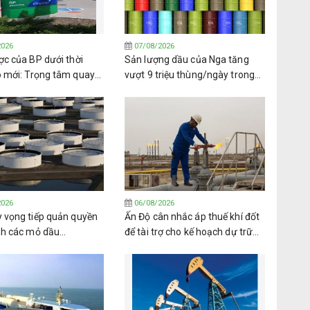
2026
07/08/2026
ợc của BP dưới thời
Sản lượng dầu của Nga tăng
o mới: Trọng tâm quay
vượt 9 triệu thùng/ngày trong
ầu khí và lợi ích cổ đông
tháng 7
2026
06/08/2026
y vọng tiếp quản quyền
Ấn Độ cân nhắc áp thuế khí đốt
nh các mỏ dầu
để tài trợ cho kế hoạch dự trữ
la từ PDVSA
nhiên liệu trị giá 42 tỷ USD